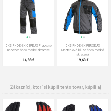
CXS PHOENIX CEFEUS Pracovné
CXS PHOENIX PERSEUS
nohavice šedo-modré skrátené
Montérková blúza šedo-modrá
skrátená
14,88 €
19,63 €
Zákazníci, ktorí si kúpili tento tovar, kúpili aj