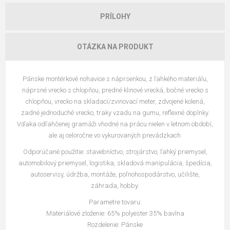
PRÍLOHY
OTÁZKA NA PRODUKT
Pánske montérkové nohavice s náprsenkou, z ľahkého materiálu,
náprsné vrecko s chlopňou, predné klinové vrecká, bočné vrecko s
chlopňou, vrecko na skladací/zvinovací meter, zdvojené kolená,
zadné jednoduché vrecko, traky vzadu na gumu, reflexné doplnky.
Vďaka odľahčenej gramáži vhodné na prácu nielen v letnom období,
ale aj celoročne vo vykurovaných prevádzkach.
Odporúčané použitie: stavebníctvo, strojárstvo, ľahký priemysel,
automobilový priemysel, logistika, skladová manipulácia, špedícia,
autoservisy, údržba, montáže, poľnohospodárstvo, učilište,
záhrada, hobby.
Parametre tovaru:
Materiálové zloženie: 65% polyester 35% bavlna
Rozdelenie: Pánske