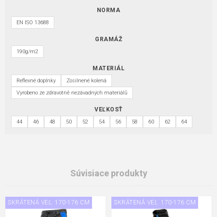
NORMA
EN ISO 13688
GRAMÁŽ
190g/m2
MATERIÁL
Reflexné doplnky
Zosilnené kolená
Vyrobeno ze zdravotně nezávadných materiálů
VEĽKOSŤ
44
46
48
50
52
54
56
58
60
62
64
Súvisiace produkty
SKRÁTENÁ VEĽ. 170-176 CM
SKRÁTENÁ VEĽ. 170-176 CM