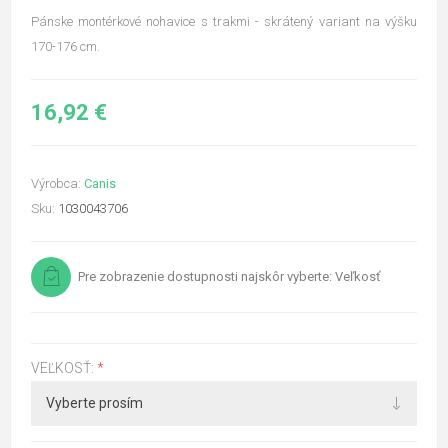
Pánske montérkové nohavice s trakmi - skrátený variant na výšku
170-176 cm.
16,92 €
Výrobca:
Canis
Sku:
1030043706
Pre zobrazenie dostupnosti najskôr vyberte: Veľkosť
VEĽKOSŤ:
*