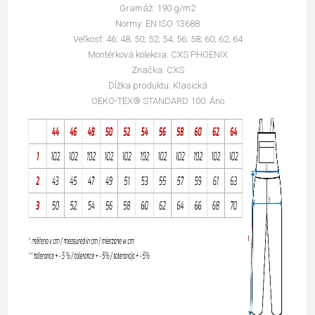
Gramáž: 190 g/m2
Normy: EN ISO 13688
Veľkosť: 46; 48; 50; 52; 54; 56; 58; 60; 62; 64
Montérková kolekcia: CXS PHOENIX
Značka: CXS
Dĺžka produktu: Klasická
OEKO-TEX® STANDARD 100: Áno