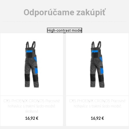
Odporúčame zakúpiť
High-contrast mode
CXS PHOENIX CRONOS Pracovné
CXS PHOENIX CRONOS Pracovné
nohavice s trakmi šedo-modré
nohavice s trakmi šedo-modré
skrátené
16,92 €
16,92 €