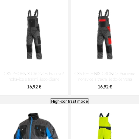
CXS PHOENIX CRONOS Pracovné
CXS PHOENIX CRONOS Pracovné
nohavice s trakmi šedo-čierne
nohavice s trakmi šedo-červená
16,92 €
16,92 €
High-contrast mode