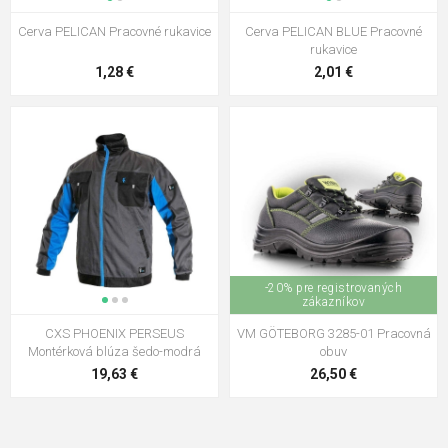
Cerva PELICAN Pracovné rukavice
Cerva PELICAN BLUE Pracovné
rukavice
1,28 €
2,01 €
-20% pre registrovaných
zákazníkov
CXS PHOENIX PERSEUS
VM GÖTEBORG 3285-01 Pracovná
Montérková blúza šedo-modrá
obuv
19,63 €
26,50 €