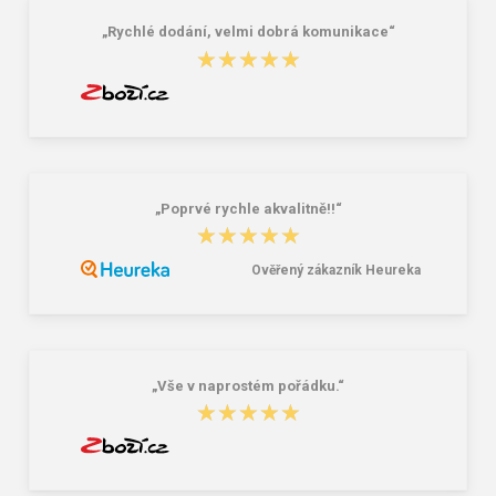
„Rychlé dodání, velmi dobrá komunikace“
★★★★★
★★★★★
„Poprvé rychle akvalitně!!“
★★★★★
★★★★★
Ověřený zákazník Heureka
„Vše v naprostém pořádku.“
★★★★★
★★★★★