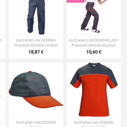
an
Australian Line DESMAN
Australian Line DESMAN LADY
Pracovné nohavice s trakmi
Pracovné nohavice do pása
18,87 €
10,60 €
8
S
M
L
XL
XXL
3XL
Australian Line DESMAN
Australian Line DESMAN