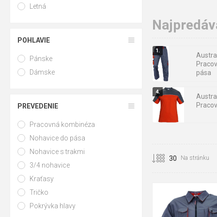
Letná
Najpredáv
POHLAVIE
Austra
Pánske
Pracov
Dámske
pása
Austra
Pracov
PREVEDENIE
Pracovná kombinéza
Cerva
Nohavice do pása
Montér
Nohavice s trakmi
Na stránku
3/4 nohavice
Kraťasy
Tričko
48
50
52
54
Pokrývka hlavy