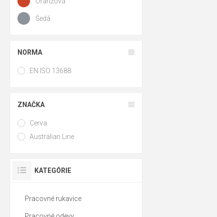
Oranžová
Šedá
NORMA
EN ISO 13688
ZNAČKA
Cerva
Australian Line
KATEGÓRIE
Pracovné rukavice
Pracovné odevy