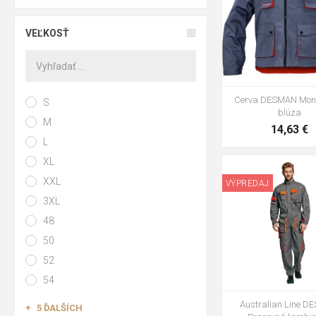
VEĽKOSŤ
Cerva DESMAN Mon
S
blúza
M
14,63 €
L
XL
48
50
XXL
VÝPREDAJ
3XL
48
50
52
54
Australian Line 
5 ĎALŠÍCH