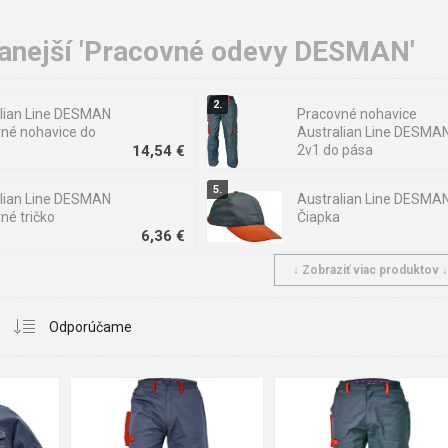
anejší 'Pracovné odevy DESMAN'
lian Line DESMAN
Pracovné nohavice
né nohavice do
Australian Line DESMA
14,54 €
2v1 do pása
lian Line DESMAN
Australian Line DESMA
né tričko
Čiapka
6,36 €
↓ Zobraziť viac produktov 
 DESMAN
Cerva DESMAN LADY
ková blúza
Montérková blúza
14,63 €
62
64
48
50
52
60
62
64
48
56
58