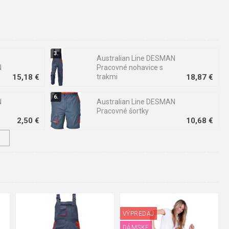
Australian Line DESMAN
N
Pracovné nohavice s
15,18 €
trakmi
18,87 €
N
Australian Line DESMAN
Pracovné šortky
2,50 €
10,68 €
↓
7,17 €
4,20 €
48
50
52
54
58
60
58
60
VÝPREDAJ
62
DÁMSKE