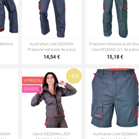
térková
Australian Line DESMAN
Pracovné nohavice Australi
Pracovné nohavice do pása
Line DESMAN 2v1 do pása
14,54 €
15,18 €
58
60
48
50
52
54
56
5
- 41%
VÝPREDAJ
60
62
DÁMSKE
DESMAN
Cerva DESMAN LADY
Australian Line DESMAN