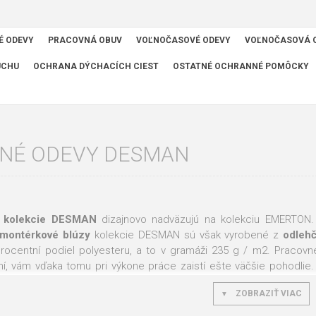
É ODEVY
PRACOVNÁ OBUV
VOĽNOČASOVÉ ODEVY
VOĽNOČASOVÁ 
UCHU
OCHRANA DÝCHACÍCH CIEST
OSTATNÉ OCHRANNÉ POMÔCKY
NÉ ODEVY DESMAN
z
kolekcie DESMAN
dizajnovo nadväzujú na kolekciu EMERTON
montérkové blúzy
kolekcie DESMAN sú však vyrobené z
odlehč
procentní podiel polyesteru, a to v gramáži 235 g / m2. Praco
, vám vďaka tomu pri výkone práce zaistí ešte väčšie pohodlie.
ZOBRAZIŤ VIAC