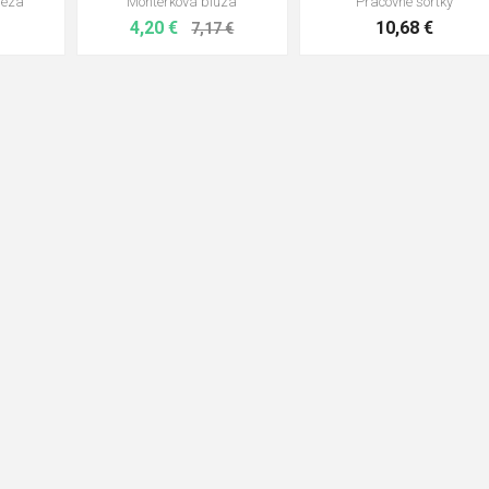
néza
Montérková blúza
Pracovné šortky
4,20 €
10,68 €
7,17 €