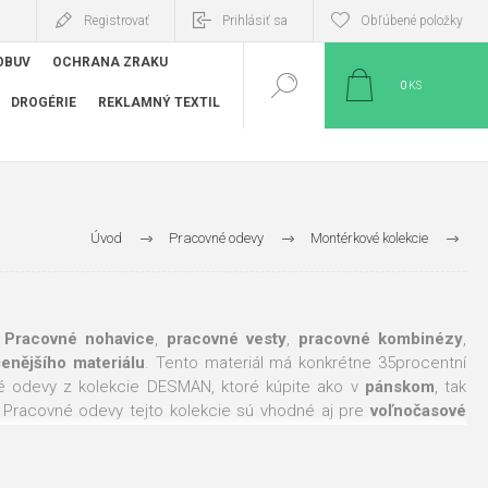
Registrovať
Prihlásiť sa
Obľúbené položky
OBUV
OCHRANA ZRAKU
0
KS
DROGÉRIE
REKLAMNÝ TEXTIL
Úvod
Pracovné odevy
Montérkové kolekcie
Pracovné odevy DESMAN
.
Pracovné nohavice
,
pracovné vesty
,
pracovné kombinézy
,
enějšího materiálu
. Tento materiál má konkrétne 35procentní
vné odevy z kolekcie DESMAN, ktoré kúpite ako v
pánskom
, tak
 Pracovné odevy tejto kolekcie sú vhodné aj pre
voľnočasové