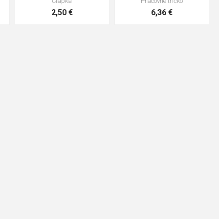
Čiapka
Pracovné tričko
2,50 €
6,36 €