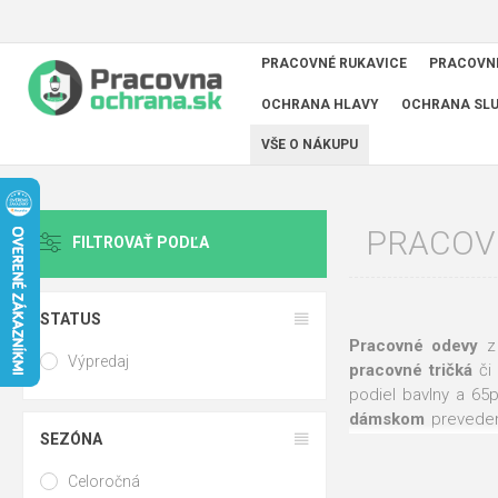
PRACOVNÉ RUKAVICE
PRACOVN
OCHRANA HLAVY
OCHRANA SL
VŠE O NÁKUPU
PRACOV
FILTROVAŤ PODĽA
STATUS
Pracovné odevy
Výpredaj
pracovné tričká
či
podiel bavlny a 65
dámskom
prevedení
SEZÓNA
využitie
.
Celoročná