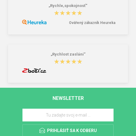
„Rychle,spokojnosť“
★★★★★
★★★★★
Ověřený zákazník Heureka
„Rychlost zaslání“
★★★★★
★★★★★
NEWSLETTER
PRIHLÁSIŤ SA K ODBERU