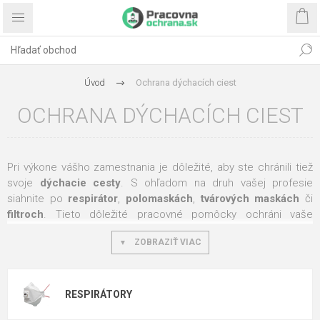
Úvod
Ochrana dýchacích ciest
OCHRANA DÝCHACÍCH CIEST
Pri výkone vášho zamestnania je dôležité, aby ste chránili tiež
svoje
dýchacie cesty
. S ohľadom na druh vašej profesie
siahnite po
respirátor
,
polomaskách
,
tvárových maskách
či
filtroch
. Tieto dôležité pracovné pomôcky ochráni vaše
dýchacie cesty pred nebezpečnými časticami. A to
prachom
,
ZOBRAZIŤ VIAC
aerosóly
,
chemickými výparmi
a často tiež
vírusmi
či
baktériami
. V našej ponuke nájdete pomôcky na ochranu
dýchacích ciest, ktoré navzájom odlišujú na základe toho, ktoré
častice majú za úlohu zachytiť.
RESPIRÁTORY