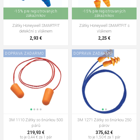
-15% pre registrovaných
-15% pre registrovaných
zákazníkov
zákazníkov
Zátky Honeywell SMARTFIT
Zátky Honeywell SMARTFIT s
detekční s vláknem
vláknem
2,93 €
2,25 €
DOPRAVA ZADARMO
DOPRAVA ZADARMO
3M 1110 Zátky so šnúrkou 500
3M 1271 Zátky so šnúrkou 250
párů
párov
219,93 €
375,62 €
to je 0,44 € za 1 pár
to je 1,50 € za 1 pár