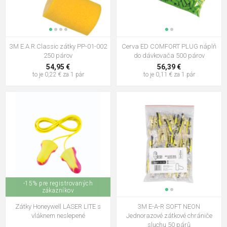
3M E.A.R.Classic zátky PP-01-002
Cerva ED COMFORT PLUG náplň
250 párov
do dávkovača 500 párov
54,95 €
56,39 €
to je 0,22 € za 1 pár
to je 0,11 € za 1 pár
-15% pre registrovaných
zákazníkov
Zátky Honeywell LASER LITE s
3M E-A-R SOFT NEON
vláknem neslepené
Jednorazové zátkové chrániče
sluchu 50 párů