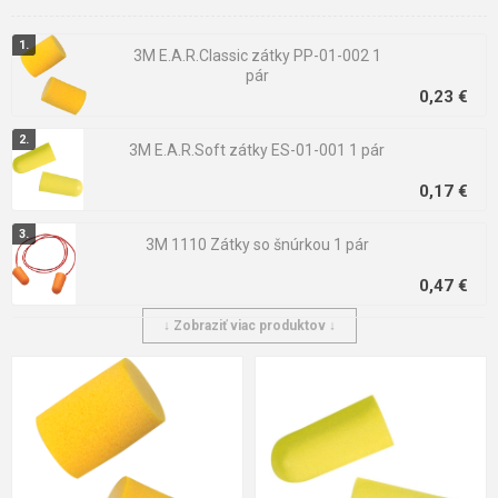
3M E.A.R.Classic zátky PP-01-002 1
pár
0,23 €
3M E.A.R.Soft zátky ES-01-001 1 pár
0,17 €
3M 1110 Zátky so šnúrkou 1 pár
0,47 €
↓ Zobraziť viac produktov ↓
Cerva ED COMFORT PLUG CORDED s
lankom 1 pár
0,20 €
3M 1271 Zátky so šnúrkou 1 pár
1,60 €