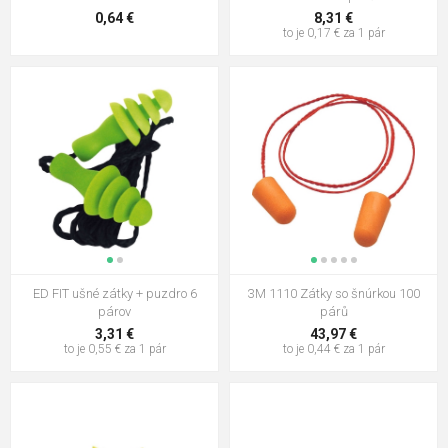
0,64 €
8,31 €
to je 0,17 € za 1 pár
ED FIT ušné zátky + puzdro 6
3M 1110 Zátky so šnúrkou 100
párov
párů
3,31 €
43,97 €
to je 0,55 € za 1 pár
to je 0,44 € za 1 pár