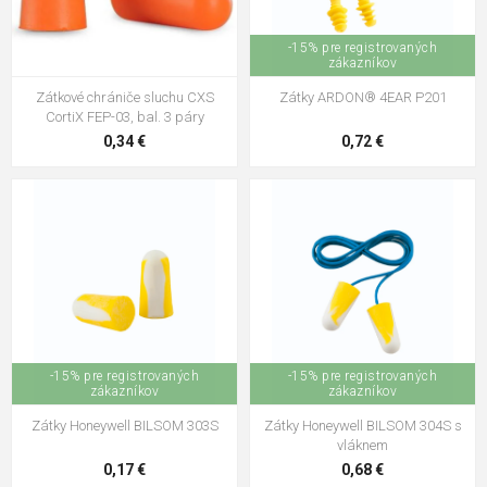
-15% pre registrovaných
zákazníkov
Zátkové chrániče sluchu CXS
Zátky ARDON® 4EAR P201
CortiX FEP-03, bal. 3 páry
0,34 €
0,72 €
-15% pre registrovaných
-15% pre registrovaných
zákazníkov
zákazníkov
Zátky Honeywell BILSOM 303S
Zátky Honeywell BILSOM 304S s
vláknem
0,17 €
0,68 €