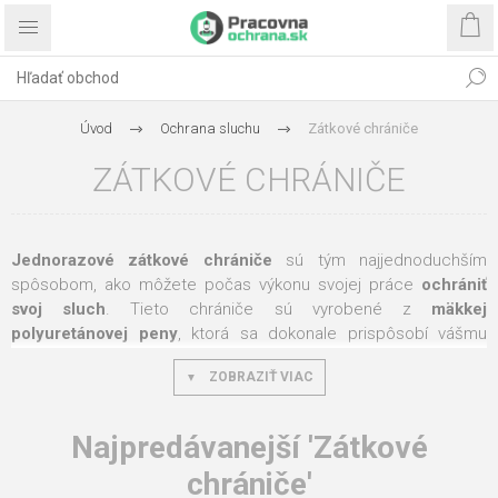
Úvod
Ochrana sluchu
Zátkové chrániče
ZÁTKOVÉ CHRÁNIČE
Jednorazové zátkové chrániče
sú tým najjednoduchším
spôsobom, ako môžete počas výkonu svojej práce
ochrániť
svoj sluch
. Tieto chrániče sú vyrobené z
mäkkej
polyuretánovej peny
, ktorá sa dokonale prispôsobí vášmu
zvukovodu. Vďaka svojej mäkkosti, jedinečnému tvaru a
ZOBRAZIŤ VIAC
hladkému povrchu na váš zvukovod rovnomerne vyvíjajú nižší
tlak, vďaka čomu sa vám budú veľmi pohodlne nosiť. Vyberte si
medzi zátkovými chráničmi s
oblúkom
, so
šnúrkou
alebo
Najpredávanejší 'Zátkové
klasickými štuple do uší.
chrániče'