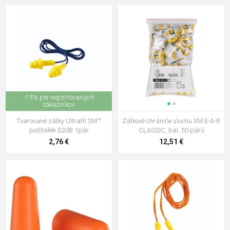
-15% pre registrovaných
zákazníkov
Tvarované zátky Ultrafit 3M™
Zátkové chrániče sluchu 3M E-A-R
polštářek 32dB 1pár
CLASSIC, bal. 50 párů
2,76 €
12,51 €