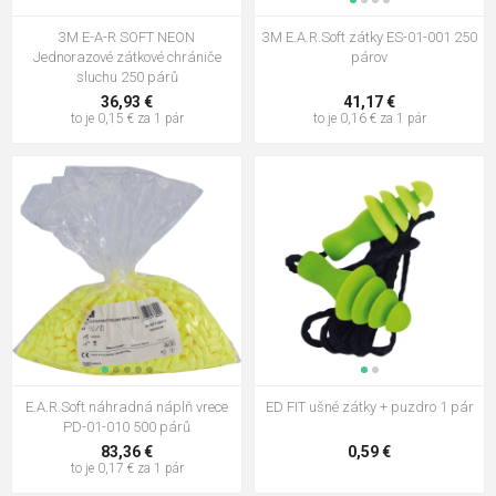
3M E-A-R SOFT NEON
3M E.A.R.Soft zátky ES-01-001 250
Jednorazové zátkové chrániče
párov
sluchu 250 párů
36,93 €
41,17 €
to je 0,15 € za 1 pár
to je 0,16 € za 1 pár
E.A.R.Soft náhradná náplň vrece
ED FIT ušné zátky + puzdro 1 pár
PD-01-010 500 párů
83,36 €
0,59 €
to je 0,17 € za 1 pár