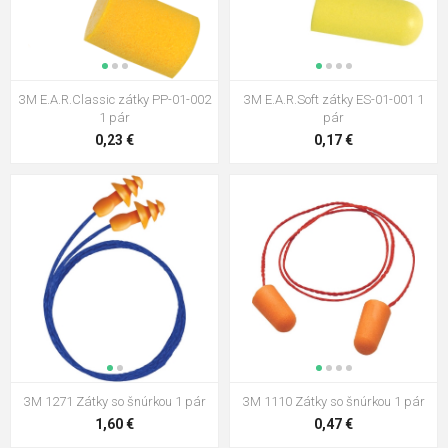
Cerva ED COMFORT PLUG ušné
zátky 250 párov
30,02 €
3M E.A.R.Classic zátky PP-01-002
3M E.A.R.Soft zátky ES-01-001 1
Cerva ED COMFORT PLUG CORDED
1 pár
pár
DETECT modré 1 pár
0,23 €
0,17 €
0,52 €
3M E-A-R SOFT NEON Jednorazové
zátkové chrániče sluchu 1 pár
0,17 €
ED FIT ušné zátky + puzdro 1 pár
0,59 €
3M 1271 Zátky so šnúrkou 1 pár
3M 1110 Zátky so šnúrkou 1 pár
1,60 €
0,47 €