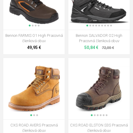
Bennon FARMIS O1 High Pracovná
Bennon SALVADOR O2 High
členková obuv
Pracovná členková obuv
49,95 €
50,84 €
72,00 €
CXS ROAD AVERS Pracovná
CXS ROAD ELSTON S3S Pracovná
členková obuv
členková obuv