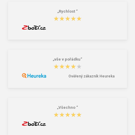
„Rychlost “
★★★★★
★★★★★
„vše v pořádku“
★★★★★
★★★★★
Ověřený zákazník Heureka
„Všechno “
★★★★★
★★★★★