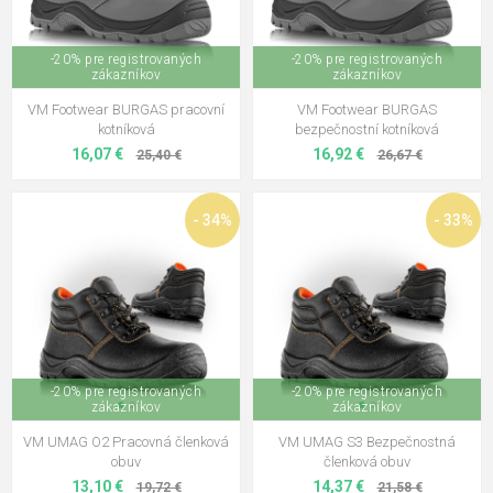
CXS STONE MARBLE S2 Pracovná
členková obuv
-20% pre registrovaných
-20% pre registrovaných
22,01 €
zákazníkov
zákazníkov
VM Footwear BURGAS pracovní
VM Footwear BURGAS
CXS UNIVERSE SATELLITE S3
kotníková
bezpečnostní kotníková
Pracovná členková obuv zimná
16,07 €
16,92 €
25,40 €
26,67 €
53,55 €
CXS UNIVERSE METEOR S3S
- 34%
- 33%
Pracovná členková obuv
41,34 €
CXS WINTER LADY Dámska
poloholeňová zimná obuv
24,59 €
-20% pre registrovaných
-20% pre registrovaných
zákazníkov
zákazníkov
VM UMAG O2 Pracovná členková
VM UMAG S3 Bezpečnostná
obuv
členková obuv
13,10 €
14,37 €
19,72 €
21,58 €