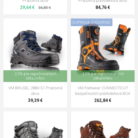
Pracovná obuv
Pracovná poloholeňová obuv
29,64 €
84,76 €
36,85 €
DOPRAVA ZADARMO
-20% pre registrovaných
-20% pre registrovaných
zákazníkov
zákazníkov
VM BRUSEL 2880-S1 Pracovná
VM Footwear CONNECTICUT
obuv
bezpečnostní poloholeňová BOA
39,39 €
262,84 €