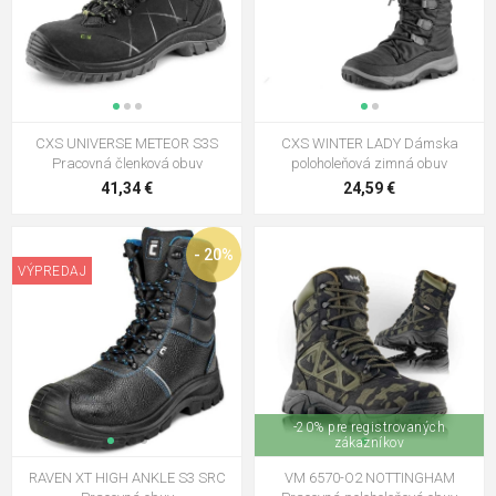
CXS UNIVERSE METEOR S3S
CXS WINTER LADY Dámska
Pracovná členková obuv
poloholeňová zimná obuv
41,34 €
24,59 €
- 20%
VÝPREDAJ
-20% pre registrovaných
zákazníkov
RAVEN XT HIGH ANKLE S3 SRC
VM 6570-O2 NOTTINGHAM