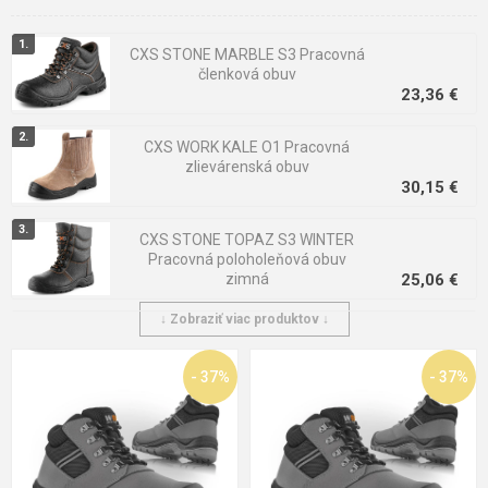
značky Červa, CXS, Ardon, Fridrich & Fridrich, Panda, VM, Black
Knight, CRV, Raven, Firsty, OS, U-Power, Prime a iné.
CXS STONE MARBLE S3 Pracovná
členková obuv
Technológia obuvi
23,36 €
CXS WORK KALE O1 Pracovná
zlievárenská obuv
30,15 €
CXS STONE TOPAZ S3 WINTER
Pracovná poloholeňová obuv
zimná
25,06 €
↓ Zobraziť viac produktov ↓
CXS STONE APATIT O1 Pracovná
členková obuv
21,33 €
- 37%
- 37%
CXS STONE APATIT WINTER O2
Pracovná členková obuv zimná
21,33 €