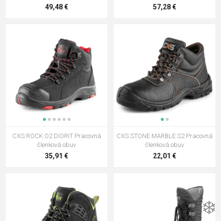
49,48 €
57,28 €
CXS ROCK O2 DIORIT Pracovná
CXS STONE MARBLE S2 Pracovná
členková obuv
členková obuv
35,91 €
22,01 €
❄️