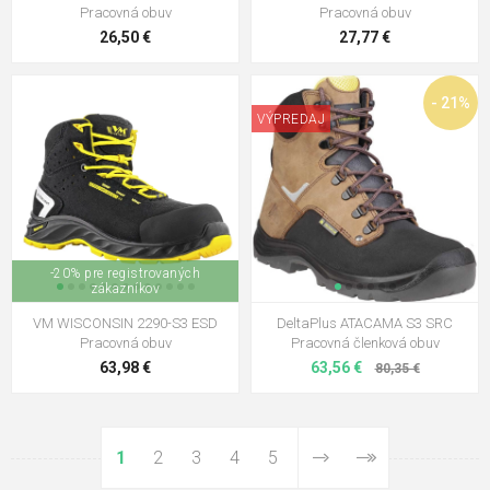
Pracovná obuv
Pracovná obuv
26,50 €
27,77 €
- 21%
VÝPREDAJ
-20% pre registrovaných
zákazníkov
VM WISCONSIN 2290-S3 ESD
DeltaPlus ATACAMA S3 SRC
Pracovná obuv
Pracovná členková obuv
63,98 €
63,56 €
80,35 €
1
2
3
4
5