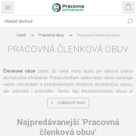
Úvod
Pracovná obuv
Pracovná členková obuv
PRACOVNÁ ČLENKOVÁ OBUV
Členková obuv
zaistí, že vaše nohy budú pri výkone práce
dostatočne chránené. Predovšetkým výška tejto obuvi zaručuje
vašim chodidlám a predovšetkým členkom dostatočnú oporu,
ale zároveň i pohodlie. Tento typ bezpečnostnej obuvi je
vhodný pre rad profesií. Najmä ak pracujete v ťažkom
ZOBRAZIŤ VIAC
priemysle, je pre vás
členková pracovná obuv
tou správnou
voľbou.
Najpredávanejší 'Pracovná
Členkovú pracovnú obuv ponúkame v
celoročnej
aj
zateplené
zimné
variante. Niektoré modely majú tiež vystuženou špičku či
členková obuv'
podrážku. Tú najvyššiu kvalitu vám v tomto prípade ponúka