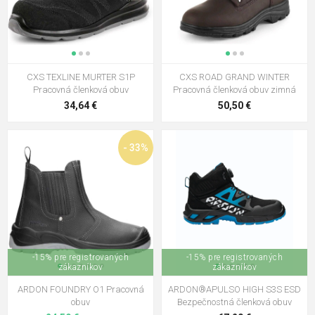
CXS TEXLINE MURTER S1P
CXS ROAD GRAND WINTER
Pracovná členková obuv
Pracovná členková obuv zimná
34,64 €
50,50 €
- 33%
-15% pre registrovaných
-15% pre registrovaných
zákazníkov
zákazníkov
ARDON FOUNDRY O1 Pracovná
ARDON®APULSO HIGH S3S ESD
obuv
Bezpečnostná členková obuv