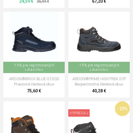
24,59 €
67,20 €
36,93 €
-15% pre registrovaných
-15% pre registrovaných
zákazníkov
zákazníkov
ARDON®BRICK BLUE O2 ESD
ARDON®PRIME HIGHTREK S1P
Pracovná členková obuv
Bezpečnostná členková obuv
75,60 €
40,28 €
- 29%
VÝPREDAJ