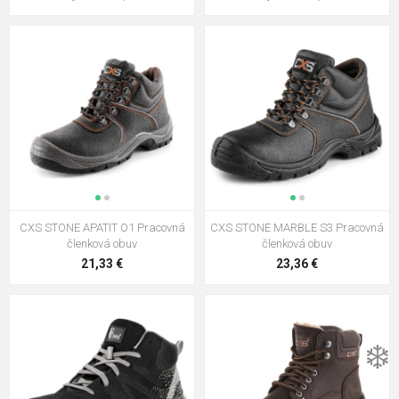
CXS STONE APATIT O1 Pracovná
CXS STONE MARBLE S3 Pracovná
členková obuv
členková obuv
21,33 €
23,36 €
❄️