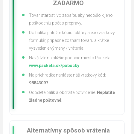
ZADARMO
Tovar starostlivo zabaľte, aby nedošlo k jeho
poškodeniu počas prepravy.
Do balíka priložte kópiu faktúry alebo vratkový
formulár, prípadne zoznam tovaru a krátke
vysvetlenie výmeny / vrátenia.
Navštívte najbližšie podacie miesto Packeta:
www.packeta.sk/pobocky
.
Na priehradke nahláste náš vratkový kód:
98843097
.
Odošlete balík a obdržíte potvrdenie.
Neplatíte
žiadne poštovné.
Alternatívny spôsob vrátenia