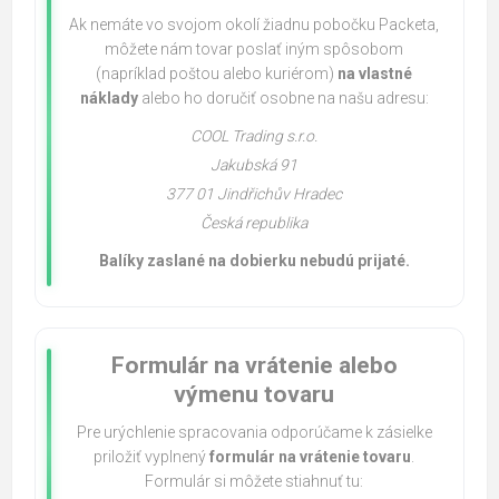
Ak nemáte vo svojom okolí žiadnu pobočku Packeta,
môžete nám tovar poslať iným spôsobom
(napríklad poštou alebo kuriérom)
na vlastné
náklady
alebo ho doručiť osobne na našu adresu:
COOL Trading s.r.o.
Jakubská 91
377 01 Jindřichův Hradec
Česká republika
Balíky zaslané na dobierku nebudú prijaté.
Formulár na vrátenie alebo
výmenu tovaru
Pre urýchlenie spracovania odporúčame k zásielke
priložiť vyplnený
formulár na vrátenie tovaru
.
Formulár si môžete stiahnuť tu: