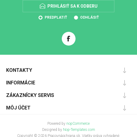
PRIHLÁSIŤ SA K ODBERU
PREDPLATIŤ
ODHLÁSIŤ
KONTAKTY
INFORMÁCIE
ZÁKAZNÍCKY SERVIS
MÔJ ÚČET
Powered by
nopCommerce
Designed by
Nop-Templates.com
Copyright © 2026 Pracovnáochrana.sk. Všetky práva vyhradené.