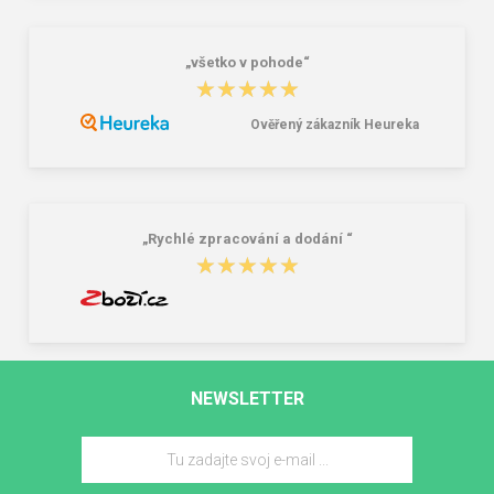
„všetko v pohode“
★★★★★
★★★★★
Ověřený zákazník Heureka
„Rychlé zpracování a dodání “
★★★★★
★★★★★
NEWSLETTER