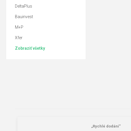
DeltaPlus
Bauinvest
M+P
Xfer
Zobraziť všetky
„Rychlé dodání“