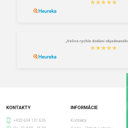
★★★★★
★★★★★
„Velice rychle dodání objednanéh
★★★★★
★★★★★
KONTAKTY
INFORMÁCIE
+420 604 131 626
Kontakty