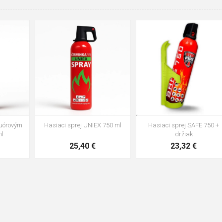
luórovým
Hasiaci sprej SAFE 750 +
Hasiaci sprej UNIEX 750 ml
ml
držiak
23,32 €
25,40 €