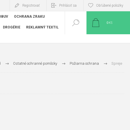
Registrovať
Prihlásiť sa
Obľúbené položky
OBUV
OCHRANA ZRAKU
0
KS
DROGÉRIE
REKLAMNÝ TEXTIL
d
Ostatné ochranné pomôcky
Požiarna ochrana
Spreje