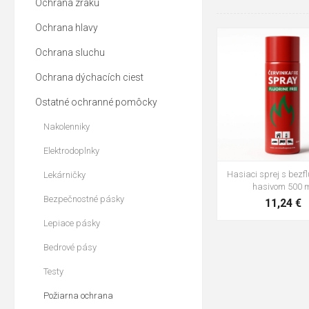
Ochrana zraku
Ochrana hlavy
Ochrana sluchu
Ochrana dýchacích ciest
Ostatné ochranné pomôcky
Nakolenniky
Elektrodoplnky
Hasiaci sprej s bezf
Lekárničky
hasivom 500 
Bezpečnostné pásky
11,24 €
Lepiace pásky
Bedrové pásy
Testy
Požiarna ochrana