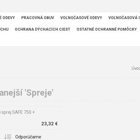
É ODEVY
PRACOVNÁ OBUV
VOĽNOČASOVÉ ODEVY
VOĽNOČASOVÁ 
UCHU
OCHRANA DÝCHACÍCH CIEST
OSTATNÉ OCHRANNÉ POMÔCKY
Úvo
nejší 'Spreje'
i sprej SAFE 750 +
23,32 €