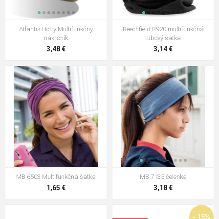
Atlantis Hotty Multifunkčný
Beechfield B920 multifunkčná
nákrčník
tubový šatka
3,48 €
3,14 €
MB 6503 Multifunkčná šatka
MB 7135 čelenka
1,65 €
3,18 €
- 15%