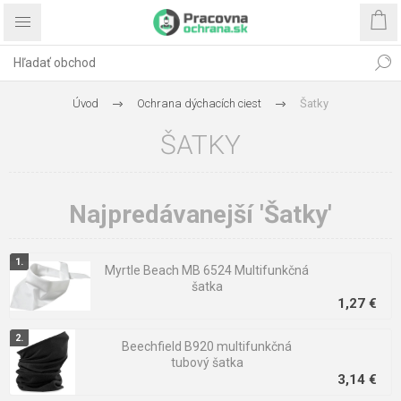
Úvod
Ochrana dýchacích ciest
Šatky
ŠATKY
Najpredávanejší 'Šatky'
Myrtle Beach MB 6524 Multifunkčná
šatka
1,27 €
Beechfield B920 multifunkčná
tubový šatka
3,14 €