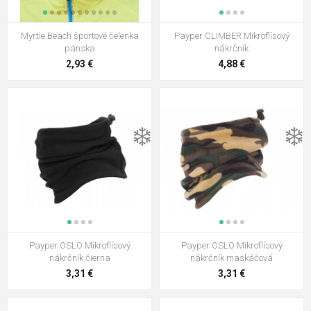
Myrtle Beach športové čelenka
Payper CLIMBER Mikroflísový
pánska
nákrčník
2,93 €
4,88 €
❄️
❄️
Payper OSLO Mikroflísový
Payper OSLO Mikroflísový
nákrčník čierna
nákrčník maskáčová
3,31 €
3,31 €