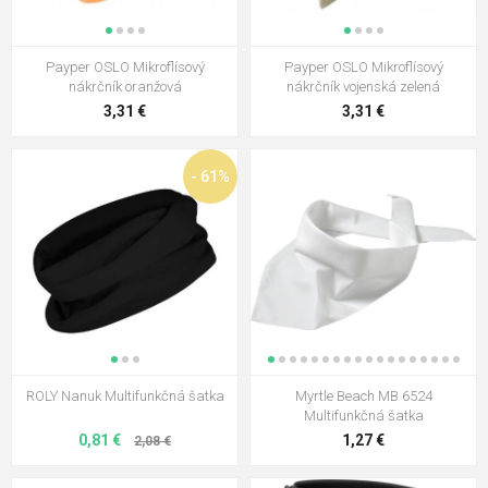
Payper OSLO Mikroflísový
Payper OSLO Mikroflísový
nákrčník oranžová
nákrčník vojenská zelená
3,31 €
3,31 €
- 61%
ROLY Nanuk Multifunkčná šatka
Myrtle Beach MB 6524
Multifunkčná šatka
0,81 €
1,27 €
2,08 €