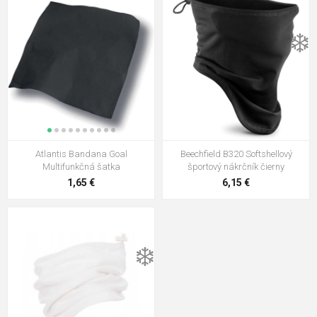
❄️
Atlantis Bandana Goal
Beechfield B320 Softshellový
Multifunkčná šatka
športový nákrčník čierny
1,65 €
6,15 €
❄️