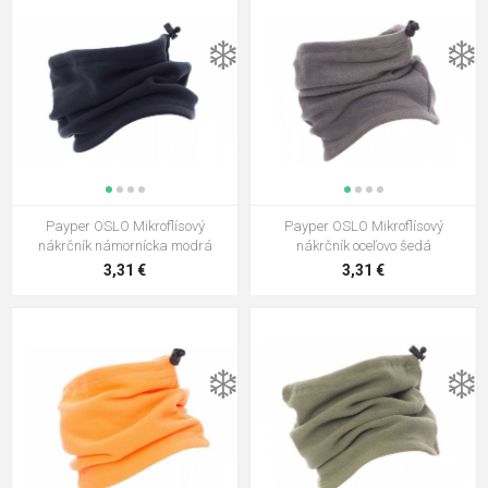
❄️
❄️
Payper OSLO Mikroflísový
Payper OSLO Mikroflísový
nákrčník námornícka modrá
nákrčník oceľovo šedá
3,31 €
3,31 €
❄️
❄️