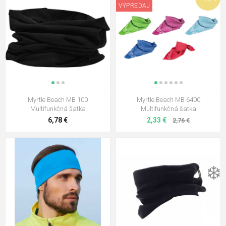
VÝPREDAJ
Myrtle Beach MB 100
Myrtle Beach MB 6400
Multifunkčná šatka
Multifunkčná šatka
6,78 €
2,33 €
2,76 €
❄️