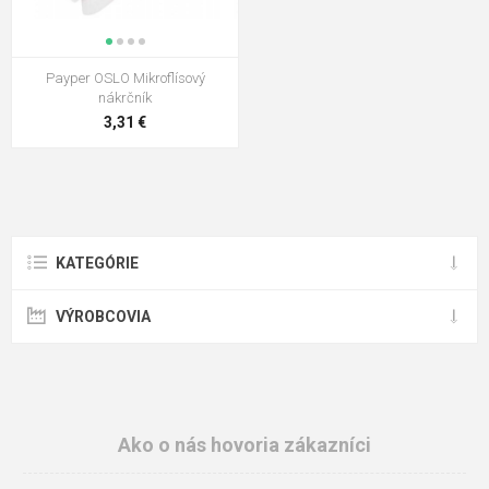
Payper OSLO Mikroflísový
nákrčník
3,31 €
KATEGÓRIE
VÝROBCOVIA
Ako o nás hovoria zákazníci