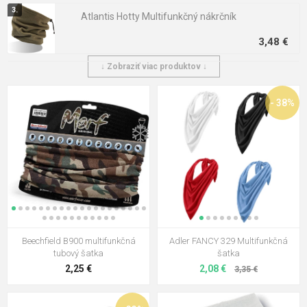
Atlantis Hotty Multifunkčný nákrčník
3,48 €
↓ Zobraziť viac produktov ↓
ROLY Nanuk Multifunkčná šatka
2,08 €
0,81 €
- 38%
❄️
Atlantis Bandana Goal Multifunkčná
šatka
1,65 €
Myrtle Beach športové čelenka
pánska
2,93 €
Beechfield B900 multifunkčná
Adler FANCY 329 Multifunkčná
Beechfield B900 multifunkčná
tubový šatka
šatka
tubový šatka
2,25 €
2,08 €
3,35 €
2,25 €