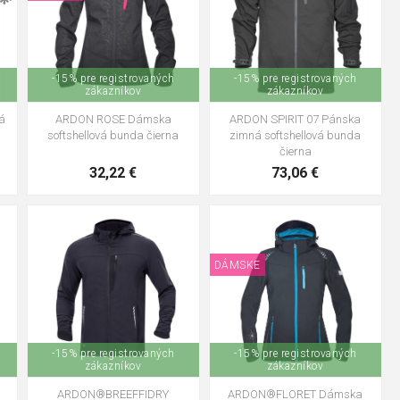
-15% pre registrovaných
-15% pre registrovaných
zákazníkov
zákazníkov
ARDON ROSE Dámska
ARDON SPIRIT 07 Pánska
á
softshellová bunda čierna
zimná softshellová bunda
čierna
32,22 €
73,06 €
DÁMSKE
L
XS
S
M
L
XL
2XL
XS
S
M
XL
XXL
3XL
4XL
5XL
XXXL
-15% pre registrovaných
-15% pre registrovaných
zákazníkov
zákazníkov
ARDON®BREEFFIDRY
ARDON®FLORET Dámska