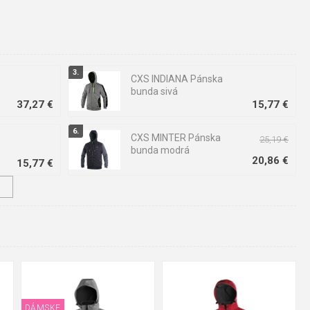
CXS INDIANA Pánska
bunda sivá
37,27 €
15,77 €
CXS MINTER Pánska
25,19 €
bunda modrá
20,86 €
15,77 €
↓
CXS PILOT Pánska
zimná bunda
71,40 €
36,93 €
XS
S
M
L
XL
2XL
3XL
DÁMSKE
L
S
M
L
XL
2XL