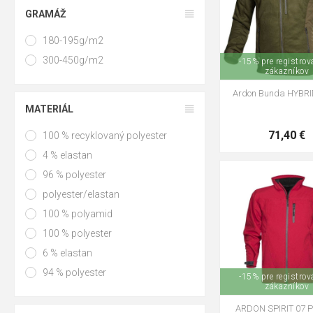
4XL
GRAMÁŽ
180-195g/m2
300-450g/m2
-15% pre registro
zákazníkov
Ardon Bunda HYBRI
MATERIÁL
71,40 €
100 % recyklovaný polyester
4 % elastan
96 % polyester
S
M
L
XL
XX
polyester/elastan
100 % polyamid
100 % polyester
6 % elastan
94 % polyester
-15% pre registro
zákazníkov
ARDON SPIRIT 07 