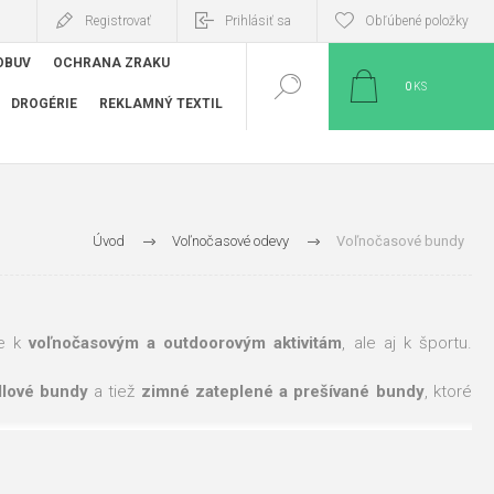
Registrovať
Prihlásiť sa
Obľúbené položky
OBUV
OCHRANA ZRAKU
0
KS
DROGÉRIE
REKLAMNÝ TEXTIL
Úvod
Voľnočasové odevy
Voľnočasové bundy
te k
voľnočasovým a outdoorovým aktivitám
, ale aj k športu.
llové bundy
a tiež
zimné zateplené a prešívané bundy
, ktoré
itu v tomto prípade ponúka značky
Červa
,
CXS
,
Ardon
,
CRV
,
OS
,
 ďalšie.