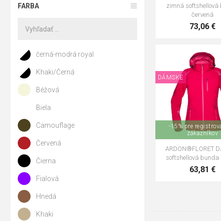
FARBA
zimná softshellová
červená
73,06 €
černá-modrá royal
Khaki/Černá
DÁMSKE
XS
S
M
Béžová
Biela
Camouflage
-15% pre registro
zákazníkov
Červená
ARDON®FLORET D
softshellová bunda
Čierna
63,81 €
Fialová
Hnedá
Khaki