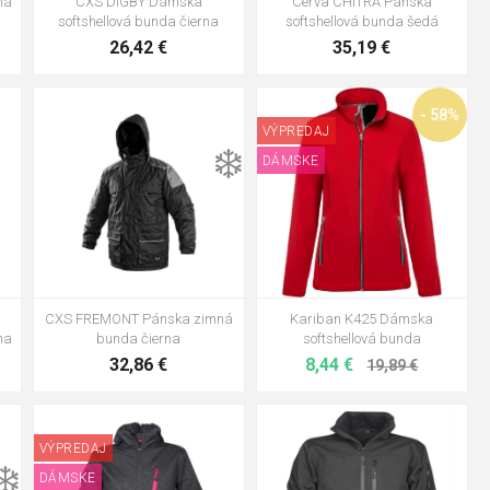
ná
CXS DIGBY Dámska
Cerva CHITRA Pánska
softshellová bunda čierna
softshellová bunda šedá
26,42 €
35,19 €
S
M
L
XL
2XL
3XL
2XL
- 58%
VÝPREDAJ
4XL
❄️
DÁMSKE
L
CXS FREMONT Pánska zimná
Kariban K425 Dámska
rna
bunda čierna
softshellová bunda
32,86 €
8,44 €
19,89 €
S
S
M
L
XL
XXL
XXXL
VÝPREDAJ
❄️
DÁMSKE