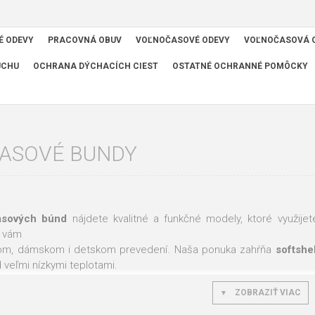
É ODEVY
PRACOVNÁ OBUV
VOĽNOČASOVÉ ODEVY
VOĽNOČASOVÁ 
UCHU
OCHRANA DÝCHACÍCH CIEST
OSTATNÉ OCHRANNÉ POMÔCKY
ASOVÉ BUNDY
asových búnd
nájdete kvalitné a funkčné modely, ktoré využije
 vám
m, dámskom i detskom prevedení. Naša ponuka zahŕňa
softshe
 veľmi nízkymi teplotami.
 našej ponuky sú praktické, funkčné aj vkusné. Tú najvyššiu kval
ZOBRAZIŤ VIAC
 Line
,
R8ED +
,
Vision
,
Assent
,
Knoxfield
,
Floret
,
Adler
,
Bauinvest
a