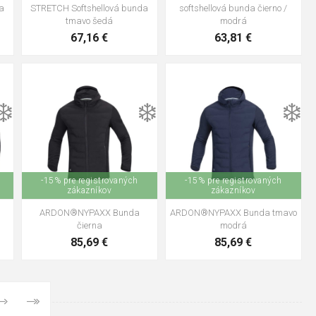
a
STRETCH Softshellová bunda
softshellová bunda čierno /
tmavo šedá
modrá
67,16 €
63,81 €
+1
+1
❄️
❄️
❄️
XS
S
M
L
XL
2XL
S
M
L
XL
2XL
3XL
3XL
4XL
5XL
4XL
-15% pre registrovaných
-15% pre registrovaných
zákazníkov
zákazníkov
á
ARDON®NYPAXX Bunda
ARDON®NYPAXX Bunda tmavo
čierna
modrá
85,69 €
85,69 €