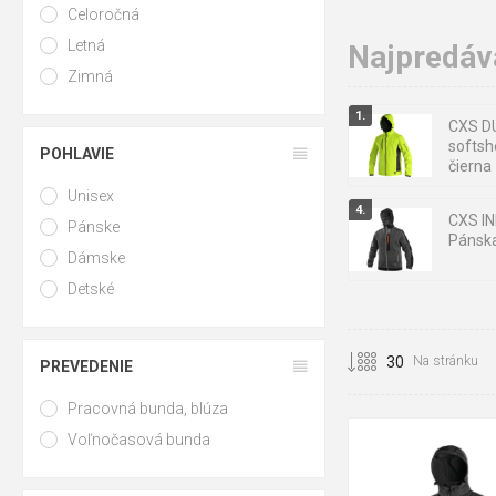
Celoročná
Letná
Najpredáv
Zimná
CXS D
softsh
POHLAVIE
čierna
Unisex
CXS I
Pánske
Pánska
Dámske
Detské
CXS FL
čierno 
Na stránku
PREVEDENIE
Pracovná bunda, blúza
Voľnočasová bunda
S
M
L
XL
2