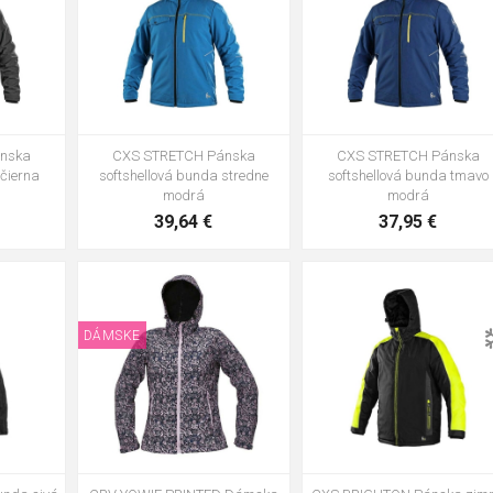
nska
CXS STRETCH Pánska
CXS STRETCH Pánska
 čierna
softshellová bunda stredne
softshellová bunda tmavo
modrá
modrá
39,64 €
37,95 €
L
2XL
S
M
L
XL
2XL
3X
4XL
DÁMSKE
XS
S
L