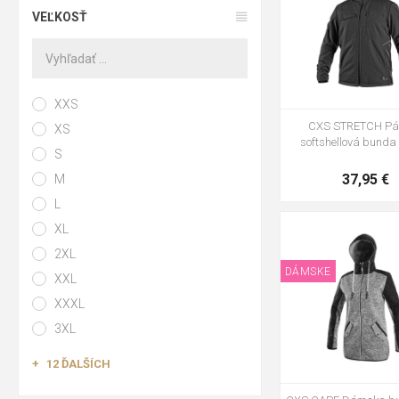
VEĽKOSŤ
4XL
5XL
XXS
CXS STRETCH Pá
XS
softshellová bunda
S
37,95 €
M
L
XL
XS
S
M
L
X
3XL
2XL
DÁMSKE
XXL
XXXL
3XL
12 ĎALŠÍCH