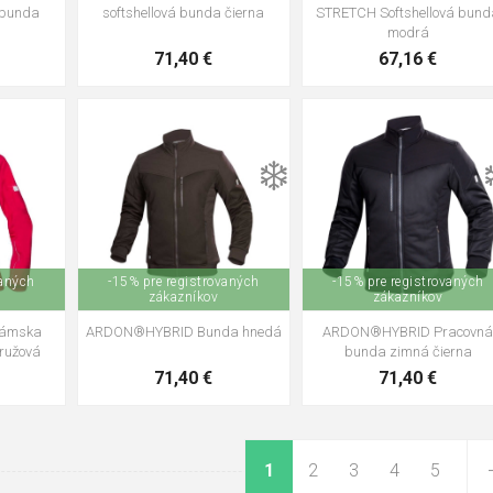
 bunda
softshellová bunda čierna
STRETCH Softshellová bund
modrá
71,40 €
67,16 €
+2
+2
❄️
L
S
M
L
XL
2XL
3XL
M
L
XL
2XL
3XL
4XL
4XL
vaných
-15% pre registrovaných
-15% pre registrovaných
zákazníkov
zákazníkov
ámska
ARDON®HYBRID Bunda hnedá
ARDON®HYBRID Pracovn
 ružová
bunda zimná čierna
71,40 €
71,40 €
1
2
3
4
5