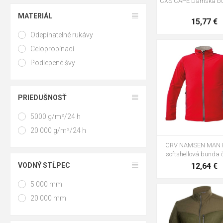
CXS CAPE Dámska bu
MATERIÁL
15,77 €
Odepínatelné rukávy
Celopropínací
S
M
L
XL
2
Podlepené švy
PRIEDUŠNOSŤ
5000 g/m²/24 h
20 000 g/m²/24 h
CRV NAMSEN MAN 
softshellová bunda 
VODNÝ STĹPEC
12,64 €
5 000 mm
20 000 mm
M
L
XL
2XL