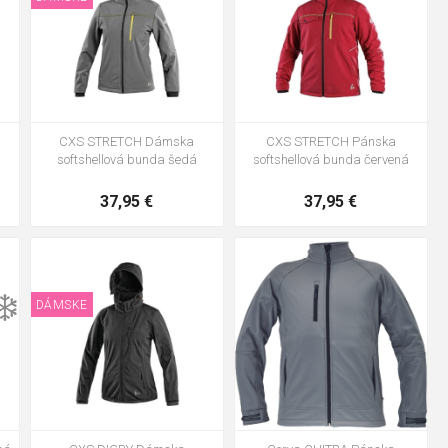
CXS STRETCH Dámska
CXS STRETCH Pánska
softshellová bunda šedá
softshellová bunda červená
37,95 €
37,95 €
L
XS
S
M
L
XL
2XL
+2
3XL
4XL
❄️
DÁMSKE
XS
S
M
L
XL
2XL
3XL