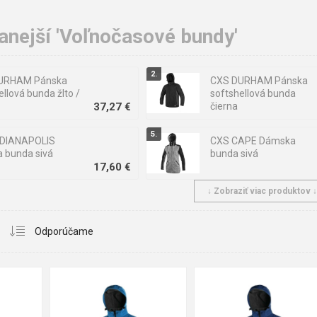
anejší 'Voľnočasové bundy'
URHAM Pánska
CXS DURHAM Pánska
ellová bunda žlto /
softshellová bunda
37,27 €
čierna
NDIANAPOLIS
CXS CAPE Dámska
 bunda sivá
bunda sivá
17,60 €
↓ Zobraziť viac produktov 
INT Pánska bunda
Ardon Bunda HYBRID
25,19 €
/ sivá
khaki
22,85 €
XL
3XL
S
M
L
XL
2XL
3XL
S
M
L
XL
2XL
3X