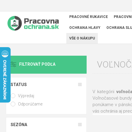
PRACOVNÉ RUKAVICE
PRACOVN
OCHRANA HLAVY
OCHRANA SL
VŠE O NÁKUPU
VOĽNOČ
FILTROVAŤ PODĽA
STATUS
V kategórii
voľnoč
Výpredaj
Voľnočasové bundy
Odporúčame
ponúkame v pánsko
vás ochránia aj pred
Voľnočasové bundy z
SEZÓNA
4TECH
,
Australian