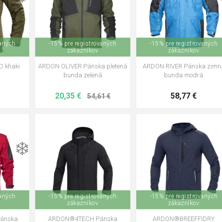
vaných
-15% pre registrovaných
-15% pre registrovaných
zákazníkov
zákazníkov
D khaki
ARDON OLIVER Pánska pletená
ARDON RIVER Pánska zimn
bunda zelená
bunda modrá
20,35 €
58,77 €
54,61 €
L
XXXL
❄️
S
M
L
XL
2XL
3XL
S
M
L
XL
2XL
3X
4XL
vaných
-15% pre registrovaných
-15% pre registrovaných
zákazníkov
zákazníkov
Pánska
ARDON®4TECH Pánska
ARDON®BREEFFIDRY