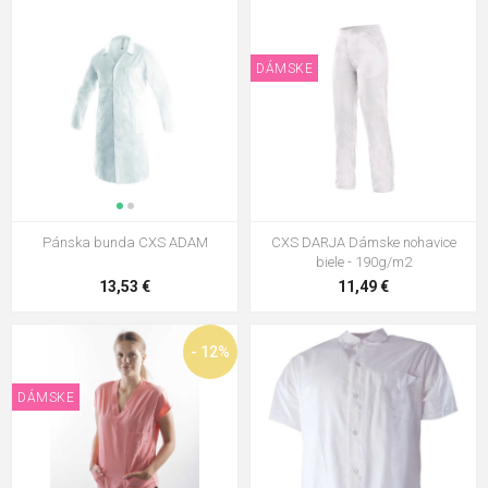
DÁMSKE
Pánska bunda CXS ADAM
CXS DARJA Dámske nohavice
biele - 190g/m2
13,53 €
11,49 €
- 12%
DÁMSKE