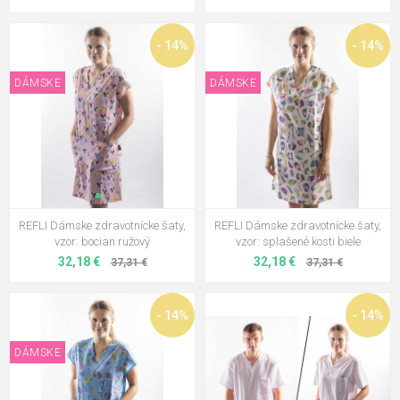
- 14%
- 14%
DÁMSKE
DÁMSKE
REFLI Dámske zdravotnícke šaty,
REFLI Dámske zdravotnícke šaty,
vzor: bocian ružový
vzor: splašené kosti biele
32,18 €
32,18 €
37,31 €
37,31 €
- 14%
- 14%
DÁMSKE