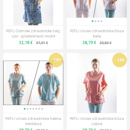
REFLI Dámske zdravotnícke šaty,
REFLI Unisex zdravotnícka blúza
vzor: splašené kosti modré
biela
32,18 €
28,79 €
37,31 €
33,50 €
- 14%
- 14%
REFLI Unisex zdravotnícka halena
REFLI Unisex zdravotnícka blúza
mentolová
ružová