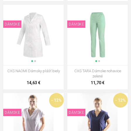
DÁMSKE
DÁMSKE
CXS NAOMI Dámsky plášť biely
CXS TARA Dámske nohavice
zelené
14,63 €
11,70 €
- 12%
- 12%
DÁMSKE
DÁMSKE