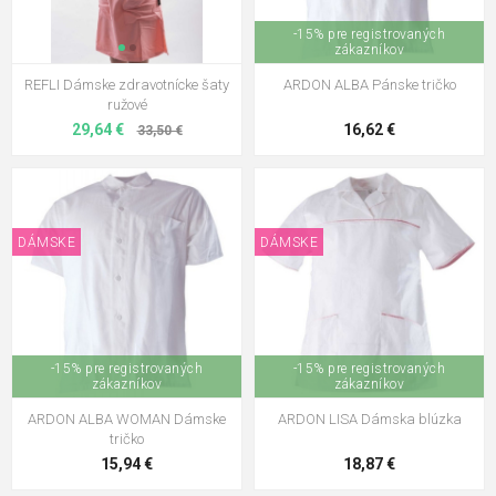
-15% pre registrovaných
zákazníkov
REFLI Dámske zdravotnícke šaty
ARDON ALBA Pánske tričko
ružové
29,64 €
16,62 €
33,50 €
DÁMSKE
DÁMSKE
-15% pre registrovaných
-15% pre registrovaných
zákazníkov
zákazníkov
ARDON ALBA WOMAN Dámske
ARDON LISA Dámska blúzka
tričko
15,94 €
18,87 €