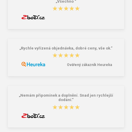
„Všechno “
★★★★★
★★★★★
„Rychle vyřízená objednávka, dobré ceny, vše ok.“
★★★★★
★★★★★
Ověřený zákazník Heureka
„Nemám připomínek a doplnění. Snad jen rychlejší
dodání.“
★★★★★
★★★★★