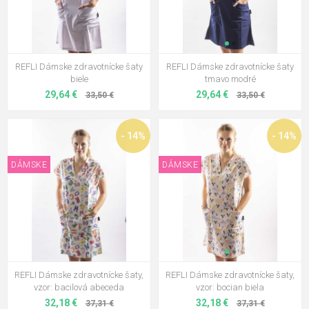
REFLI Dámske zdravotnícke šaty
REFLI Dámske zdravotnícke šaty
biele
tmavo modré
29,64 €
29,64 €
33,50 €
33,50 €
- 14%
- 14%
DÁMSKE
DÁMSKE
REFLI Dámske zdravotnícke šaty,
REFLI Dámske zdravotnícke šaty,
vzor: bacilová abeceda
vzor: bocian biela
32,18 €
32,18 €
37,31 €
37,31 €