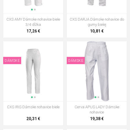
11,49 €
CXS AMY Dámske nohavice biele
CXS DARJA Dámske nohavice do
CXS TARA Dámske nohavice
3/4 dĺžka
gumy bielej
zelené
17,26 €
10,81 €
11,70 €
CXS DARJA Dámske nohavice
biele - 190g/m2
11,49 €
DÁMSKE
DÁMSKE
CXS GABRIELA Dámska blúzka
11,49 €
CXS IRIS Dámske nohavice biele
Cerva APUS LADY Dámske
nohavice
20,31 €
19,38 €