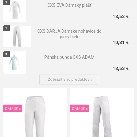
blúzky alebo biele blúzky. To všetko od značiek Červa, CXS,
CXS EVA Dámsky plášť
Ardon a ďalších.
13,53 €
CXS DARJA Dámske nohavice do
gumy bielej
10,81 €
Pánska bunda CXS ADAM
13,53 €
↓ Zobraziť viac produktov ↓
CXS IRIS Dámske nohavice biele
20,31 €
DÁMSKE
DÁMSKE
CXS AMY Dámske nohavice biele
3/4 dĺžka
17,26 €
CXS ARTUR Pánske nohavice biele