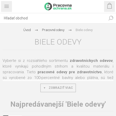
Úvod
Pracovné odevy
Biele odevy
BIELE ODEVY
Vyberte si z rozsiahleho sortimentu
zdravotníckych odevov
,
ktoré vynikajú pohodlným strihom a kvalitou materiálu i
spracovania. Tieto
pracovné odevy pre zdravotníctvo
, ktoré
sú vyrobené zo 100-percentné bavlny alebo plátna, sú tiež
vysoko odolné proti opotrebeniu
.
ZOBRAZIŤ VIAC
Zdravotnícke odevy
ponúkame ako v pánskom, tak dámskom
prevedení. Využijú ho nielen lekári a zdravotné sestry, ale aj
Najpredávanejší 'Biele odevy'
ďalšie profesie, pre ktoré je nevyhnutné práve nosenie bielych
odevov. Súčasťou našej ponuky sú predovšetkým biele
doktorandské plášte, lekárske nohavice, biele košele, biele