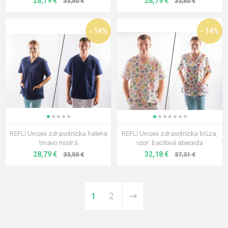
28,79 €
28,79 €
33,50 €
33,50 €
- 14%
- 14%
REFLI Unisex zdravotnícka halena
REFLI Unisex zdravotnícka blúza,
tmavo modrá
vzor: bacilová abeceda
28,79 €
32,18 €
33,50 €
37,31 €
1
2