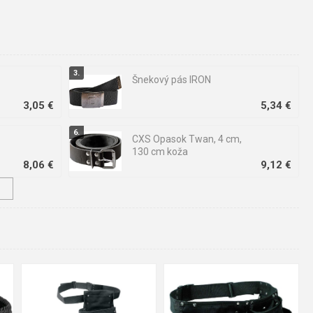
Šnekový pás IRON
3,05 €
5,34 €
CXS Opasok Twan, 4 cm,
130 cm koža
8,06 €
9,12 €
↓
CXS Opasok KARUK, šedý,
3,5 cm, 125 cm
5,94 €
6,40 €