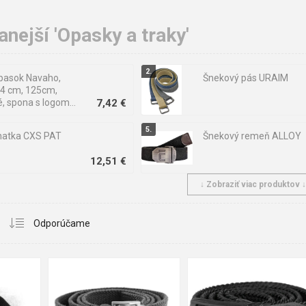
nejší 'Opasky a traky'
pasok Navaho,
Šnekový pás URAIM
, 4 cm, 125cm,
né, spona s logom
7,42 €
natka CXS PAT
Šnekový remeň ALLOY
12,51 €
↓ Zobraziť viac produktov 
vý pás MIANG
CXS WASCO Opasok
pružný, čierny, 110 cm
5,26 €