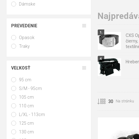
Dámske
Najpredáva
PREVEDENIE
CXS O
Opasok
čierny
Traky
textil
CXS
Hrebe
VEĽKOSŤ
95 cm
Šneko
S/M - 95cm
105 cm
Na stránku
110 cm
L/XL - 113cm
125 cm
130 cm