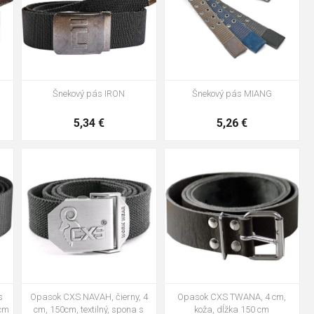
Šnekový pás IRON
Šnekový pás MIANG
5,34 €
5,26 €
s
Opasok CXS NAVAH, čierny, 4
Opasok CXS TWANA, 4 cm,
 cm
cm, 150cm, textilný, spona s
koža, dĺžka 150 cm