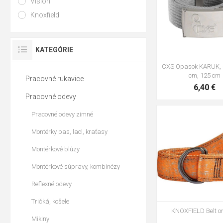
Vision
Knoxfield
KATEGÓRIE
CXS Opasok KARUK, š
cm, 125 cm
Pracovné rukavice
6,40 €
Pracovné odevy
Pracovné odevy zimné
Montérky pas, lacl, kraťasy
95cm
110cm
Montérkové blúzy
Montérkové súpravy, kombinézy
Reflexné odevy
Tričká, košele
KNOXFIELD Belt o
Mikiny