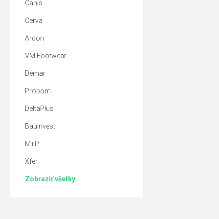
Canis
Cerva
Ardon
VM Footwear
Demar
Propom
DeltaPlus
Bauinvest
M+P
Xfer
Zobraziť všetky