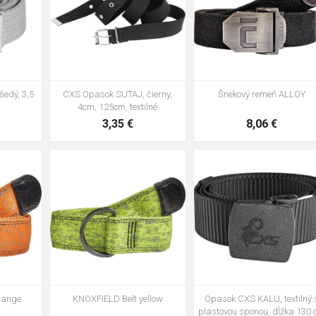
edý, 3,5
CXS Opasok SUTAJ, čierny,
Šnekový remeň ALLOY
4cm, 125cm, textilné
3,35 €
8,06 €
135cm
95cm
110cm
135cm
Opasok CXS KALU, textilný 
range
KNOXFIELD Belt yellow
plastovou sponou, dĺžka 130