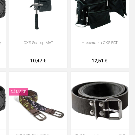
,
CXS Scallop MAT
Hrebenatka CXS PAT
10,47 €
12,51 €
S/M - 95cm
L/XL - 113cm
modrá-fialová
hnědá-zelená
DÁMSKE