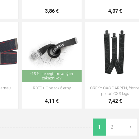
4,07 €
3,86 €
m
-15% pre registrovaných
zákazníkov
ierna /
R8ED+ Opasok čierny
CREKY CXS DARREN, čierne
potlač CXS logo
4,11 €
7,42 €
1
2