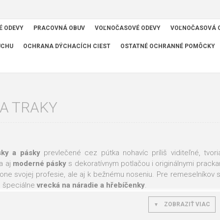
É ODEVY
PRACOVNÁ OBUV
VOĽNOČASOVÉ ODEVY
VOĽNOČASOVÁ 
UCHU
OCHRANA DÝCHACÍCH CIEST
OSTATNÉ OCHRANNÉ POMÔCKY
A TRAKY
sky a pásky
prevlečené cez pútka nohavíc príliš viditeľné, tvo
a aj
moderné pásky
s dekoratívnym potlačou i originálnymi prack
kone svojej profesie, ale aj k bežnému noseniu. Pre remeselníkov sm
o špeciálne
vrecká na náradie a hřebíčenky
.
 vám v tomto prípade ponúka značky Červa, CXS, OS, CRV, 4TECH, Aust
ZOBRAZIŤ VIAC