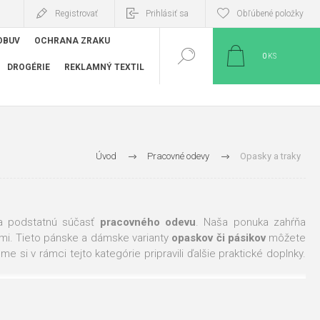
Registrovať
Prihlásiť sa
Obľúbené položky
OBUV
OCHRANA ZRAKU
0
KS
DROGÉRIE
REKLAMNÝ TEXTIL
Úvod
Pracovné odevy
Opasky a traky
ria podstatnú súčasť
pracovného odevu
. Naša ponuka zahŕňa
ami. Tieto pánske a dámske varianty
opaskov či pásikov
môžete
e si v rámci tejto kategórie pripravili ďalšie praktické doplnky.
ralian Line, Vision, Assent, Knoxfield a ďalšie.