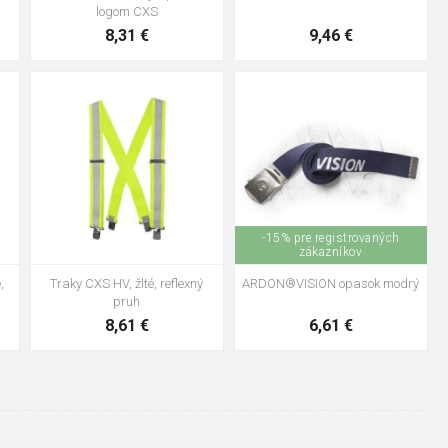
logom CXS
8,31 €
9,46 €
-15% pre registrovaných
zákazníkov
,
Traky CXS HV, žlté, reflexný
ARDON®VISION opasok modrý
pruh
8,61 €
6,61 €