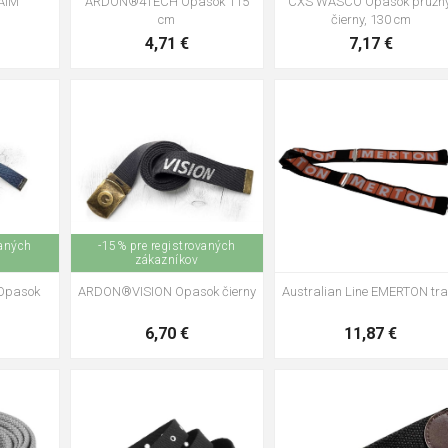
ARDON®4TECH Opasok 115
AIM
CXS WASCO Opasok pružný
cm
čierny, 130 cm
4,71 €
7,17 €
vaných
-15% pre registrovaných
zákazníkov
Australian Line EMERTON tra
pasok
ARDON®VISION Opasok čierny
11,87 €
6,70 €
105cm