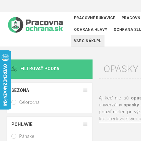
PRACOVNÉ RUKAVICE
PRACOVN
OCHRANA HLAVY
OCHRANA SL
VŠE O NÁKUPU
OPASKY 
FILTROVAŤ PODĽA
SEZÓNA
Aj keď nie sú
opa
Celoročná
univerzálny
opasky
použiť nielen pri vý
Ide predovšetkým 
POHLAVIE
Tú najvyššiu kvalitu
Pánske