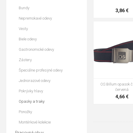
Bundy
3,86 €
Nepremokavé odevy
105cm
135c
Vesty
Biele odevy
Gastronomické odevy
Zástery
Špeciálne profesijné odevy
Jednorazové odevy
OS Billum opasok č
červená
Pokrývky hlavy
4,66 €
Opasky a traky
Ponožky
Montérkové kolekcie
Pracovná obuv