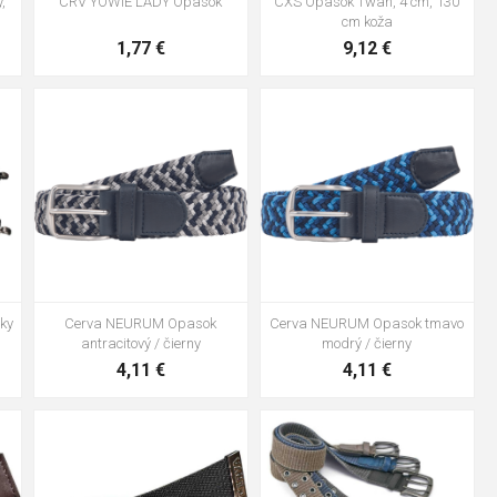
,
CRV YOWIE LADY Opasok
CXS Opasok Twan, 4 cm, 130
cm koža
1,77 €
9,12 €
105cm
135cm
105cm
135cm
ky
Cerva NEURUM Opasok
Cerva NEURUM Opasok tmavo
antracitový / čierny
modrý / čierny
4,11 €
4,11 €
105cm
135cm
105cm
135cm
černá
olivová
navy