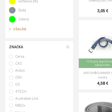
Šnekový pás UR
Reflexná žltá
Šedá
3,05 €
Zelená
2 ĎALŠIE
ZNAČKA
Cerva
-15% pre registro
CXS
zákazníkov
Ardon
ARDON®SUMMER O
CRV
modrý
4,58 €
OS
4TECH
Australian Line
R8ED+