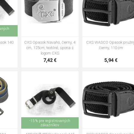
vaných
sok 140
CXS Opasok Navaho, čierny, 4
CXS WASCO Opasok pružný
cm, 125cm, textilné, spona s
čierny, 110 cm
logom CXS
7,42 €
5,94 €
m
navy
-15% pre registrovaných
zákazníkov