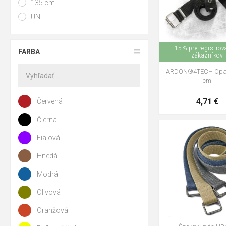
135 cm
UNI
-15% pre registro
FARBA
zákazníkov
ARDON®4TECH Opa
cm
4,71 €
Červená
Čierna
105cm
135c
Fialová
černá
písková
Hnedá
Modrá
Olivová
Oranžová