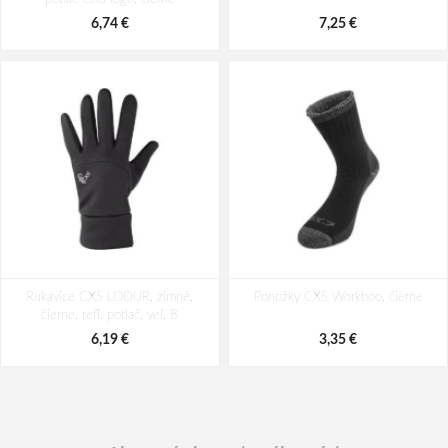
6,74 €
7,25 €
Rukavice CXS LODUR, zimné,
Ponožky CXS Workboo, čierne
čierne, refl. potlač, veľ. 8
6,19 €
3,35 €