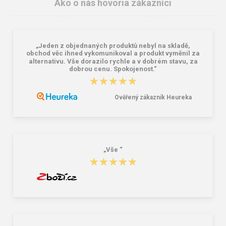
Ako o nás hovoria zákazníci
„Jeden z objednaných produktů nebyl na skladě,
obchod věc ihned vykomunikoval a produkt vyměnil za
alternativu. Vše dorazilo rychle a v dobrém stavu, za
dobrou cenu. Spokojenost.“
★★★★★
★★★★★
CXS MORIS Kraťasy pánske čierne
Nohavice CXS IRIS, dámske, čierne
13,53 €
20,31 €
14,63 €
Ověřený zákazník Heureka
„Vše “
★★★★★
★★★★★