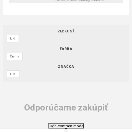
VEĽKOSŤ
UNI
FARBA
Čierna
ZNAČKA
CXS
Odporúčame zakúpiť
High-contrast mode