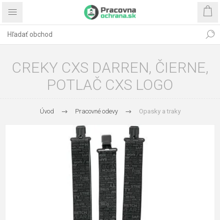
CREKY CXS DARREN, ČIERNE,
POTLAČ CXS LOGO
Úvod
Pracovné odevy
Opasky a traky