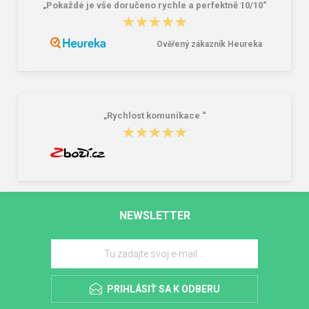
„Pokaždé je vše doručeno rychle a perfektně 10/10“
★★★★★
★★★★★
Ověřený zákazník Heureka
„Rychlost komunikace “
★★★★★
★★★★★
NEWSLETTER
PRIHLÁSIŤ SA K ODBERU