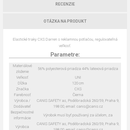
RECENZIE
OTÁZKA NA PRODUKT
Elastické traky CXS Darren s reklamnou potlačou, regulovateľná
veľkosť.
Parametre:
Materiálové
56% polyesterová priadza 44% latexová priadza
zloženie
Veľkosť
UNI
Dĺžka
120 cm
Značka
CXS
Farebnosť
Čierna
Výrobca /
CANIS SAFETY as, Poděbradská 260/59, Praha 9,
Dodávateľ
198 00, email: canis@canis.cz
Bezpečnostné
Výrobok musí byť používaný za účelom, za
informácie
CANIS SAFETY as, Poděbradská 260/59, Praha 9,
Výrobca
198 00, email: canis@canis.cz