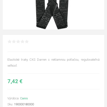
Elastické traky CXS Darren s reklamnou potlačou, regulovateľná
veľkosť.
7,42 €
Výrobca:
Canis
Sku:
190000180000