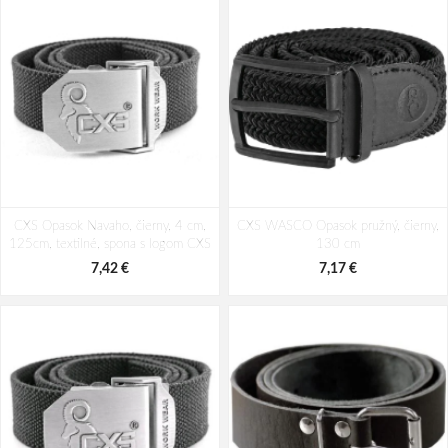
CXS Opasok Navaho, čierny, 4 cm,
CXS WASCO Opasok pružný, čierny,
125cm, textilné, spona s logom CXS
130 cm
7,42 €
7,17 €