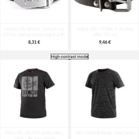
Opasok CXS NAVAH, čierny, 4 cm,
Opasok CXS TWANA, 4 cm, koža,
150cm, textilný, spona s logom CXS
dĺžka 150 cm
8,31 €
9,46 €
High-contrast mode
Hrebenatka CXS PAT
CXS Scallop MAT
Tričko CXS WILDER, krátky rukáv,
CXS DARREN Pánske tričko čierne
12,51 €
10,47 €
potlač CXS logo, čierne