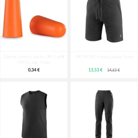
Ponožky CXS Workboo, čierne
CRV SEGIN Ponožky 3 páry
Zátkové chrániče sluchu CXS CortiX
CXS MORIS Kraťasy pánske čierne
3,35 €
4,37 €
FEP-03, bal. 3 páry
0,34 €
13,53 €
14,63 €