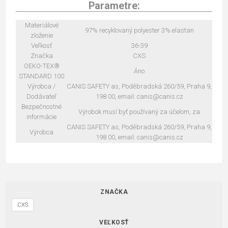
Parametre:
Materiálové
97% recyklovaný polyester 3% elastan
zloženie
Veľkosť
36-39
Značka
CXS
OEKO-TEX®
Áno
STANDARD 100
Výrobca /
CANIS SAFETY as, Poděbradská 260/59, Praha 9,
Dodávateľ
198 00, email: canis@canis.cz
Bezpečnostné
Výrobok musí byť používaný za účelom, za
informácie
CANIS SAFETY as, Poděbradská 260/59, Praha 9,
Výrobca
198 00, email: canis@canis.cz
ZNAČKA
CXS
VEĽKOSŤ