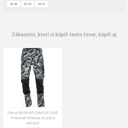
36-39
40-43
44-47
Zákazníci, ktorí si kúpili tento tovar, kúpili aj
Cerva NEURUM CAMOUFLAGE
Pracovné nohavice do pása
antracit