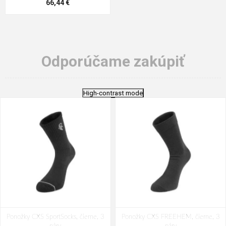
66,44 €
Odporúčame zakúpiť
High-contrast mode
Ponožky CXS SportSocks, čierne, 3
Ponožky CXS FREEHEM, čierne, 3