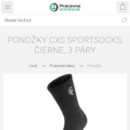
PONOŽKY CXS SPORTSOCKS,
ČIERNE, 3 PÁRY
Úvod
Pracovné odevy
Ponožky