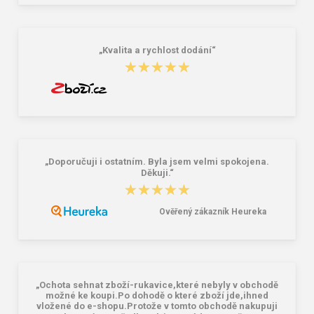
„Kvalita a rychlost dodání“
★★★★★
★★★★★
„Doporučuji i ostatním. Byla jsem velmi spokojena.
Děkuji.“
★★★★★
★★★★★
Ověřený zákazník Heureka
„Ochota sehnat zboží-rukavice,které nebyly v obchodě
možné ke koupi.Po dohodě o které zboží jde,ihned
vložené do e-shopu.Protože v tomto obchodě nakupuji