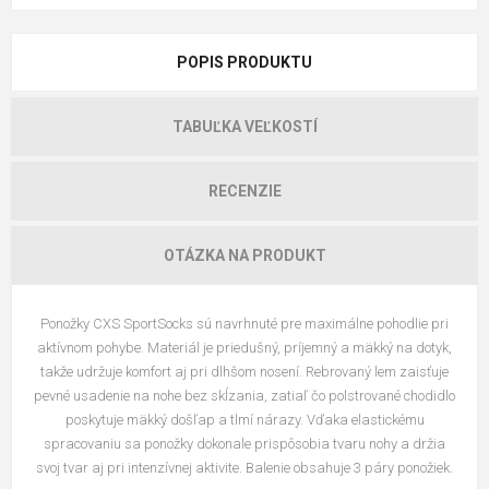
POPIS PRODUKTU
TABUĽKA VEĽKOSTÍ
RECENZIE
OTÁZKA NA PRODUKT
Ponožky CXS SportSocks sú navrhnuté pre maximálne pohodlie pri
aktívnom pohybe. Materiál je priedušný, príjemný a mäkký na dotyk,
takže udržuje komfort aj pri dlhšom nosení. Rebrovaný lem zaisťuje
pevné usadenie na nohe bez skĺzania, zatiaľ čo polstrované chodidlo
poskytuje mäkký došľap a tlmí nárazy. Vďaka elastickému
spracovaniu sa ponožky dokonale prispôsobia tvaru nohy a držia
svoj tvar aj pri intenzívnej aktivite. Balenie obsahuje 3 páry ponožiek.