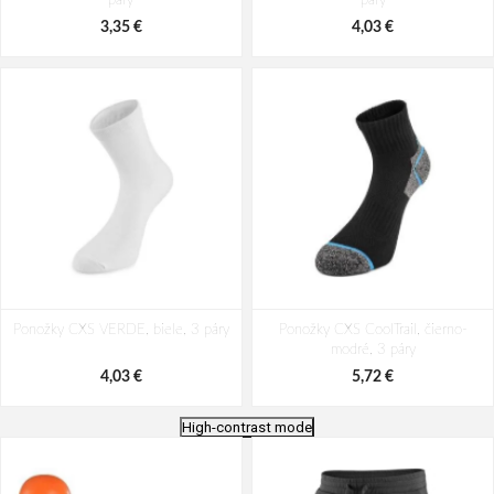
páry
páry
3,35 €
4,03 €
Ponožky CXS VERDE, biele, 3 páry
Ponožky CXS CoolTrail, čierno-
modré, 3 páry
4,03 €
5,72 €
High-contrast mode