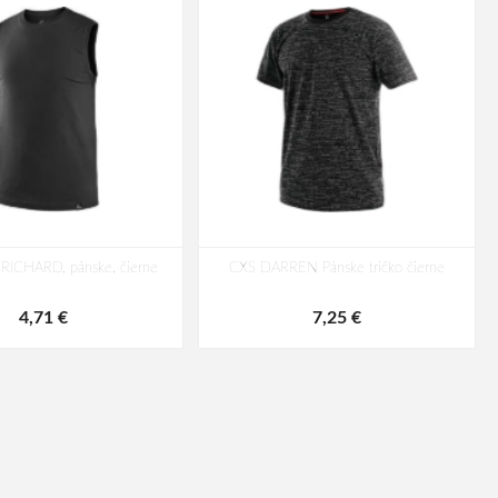
 RICHARD, pánske, čierne
CXS DARREN Pánske tričko čierne
4,71 €
7,25 €