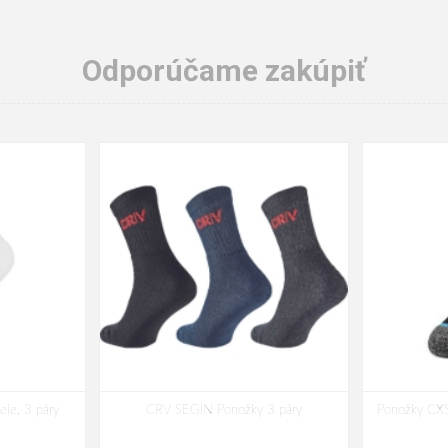
Odporúčame zakúpiť
le, 3 páry
CRV SEGIN Ponožky 3 páry
Ponožky CXS 