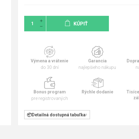
KÚPIŤ
Výmena a vrátenie
Garancia
Dopra
do 30 dní
najlepšieho nákupu
n
Bonus program
Rýchle dodanie
Tisíc
zá
pre registrovaných
Detailná dostupná tabuľka