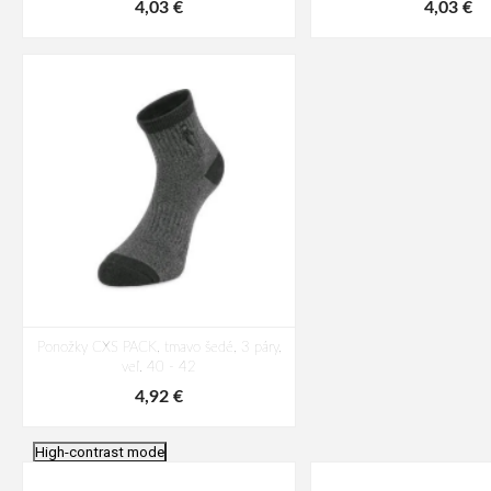
4,03 €
4,03 €
Ponožky CXS PACK, tmavo šedé, 3 páry,
veľ. 40 - 42
4,92 €
High-contrast mode