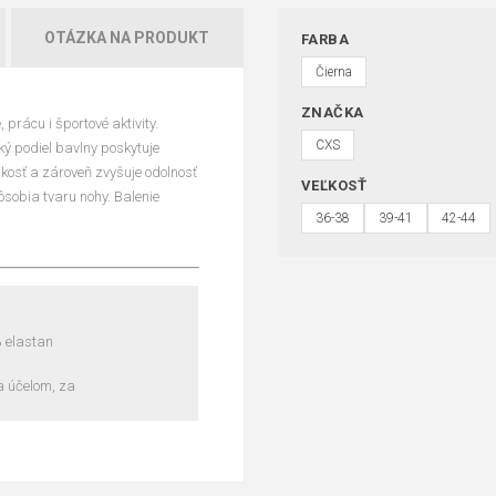
OTÁZKA NA PRODUKT
FARBA
Čierna
ZNAČKA
prácu i športové aktivity.
CXS
ý podiel bavlny poskytuje
kosť a zároveň zvyšuje odolnosť
VEĽKOSŤ
sobia tvaru nohy. Balenie
36-38
39-41
42-44
 elastan
a účelom, za