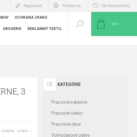
Registrovať
Prihlásiť sa
Obľúbené položky
OBUV
OCHRANA ZRAKU
0
KS
DROGÉRIE
REKLAMNÝ TEXTIL
KATEGÓRIE
RNE, 3
Pracovné rukavice
Pracovné odevy
Pracovná obuv
nosenie, prácu i
Voľnočasové odevy