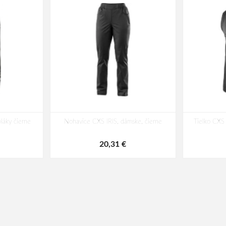
áky čierne
Nohavice CXS IRIS, dámske, čierne
Tielko CXS
20,31 €