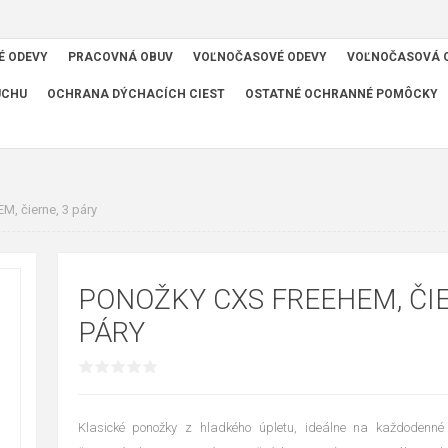
É ODEVY
PRACOVNÁ OBUV
VOĽNOČASOVÉ ODEVY
VOĽNOČASOVÁ 
UCHU
OCHRANA DÝCHACÍCH CIEST
OSTATNÉ OCHRANNÉ POMÔCKY
, čierne, 3 páry
PONOŽKY CXS FREEHEM, ČIE
PÁRY
Klasické ponožky z hladkého úpletu, ideálne na každodenné 