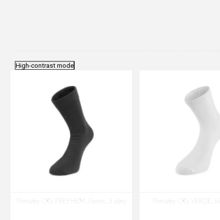
High-contrast mode
Ponožky CXS FREEHEM, čierne, 3 páry
Ponožky CXS VERDE, bie