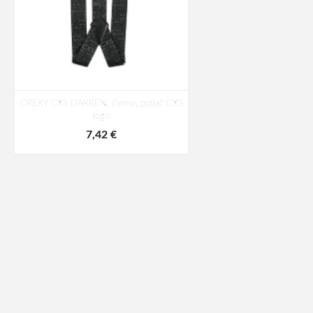
CREKY CXS DARREN, čierne, potlač CXS
logo
7,42 €