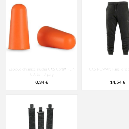
Zátkové chrániče sluchu CXS CortiX FEP-
CXS ROWAN Pánske tepl
03, bal. 3 páry
0,34 €
14,54 €