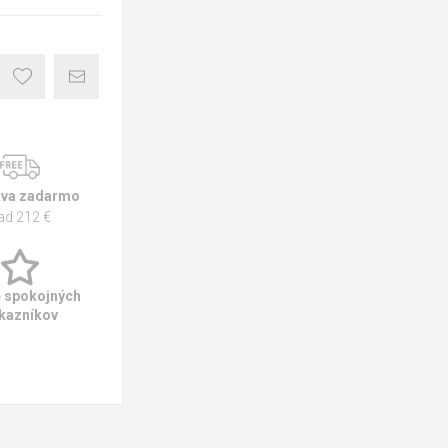
va zadarmo
ad 212 €
e spokojných
kazníkov