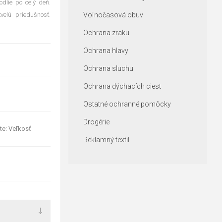
dlie po celý deň.
velú priedušnosť.
Voľnočasová obuv
Ochrana zraku
Ochrana hlavy
Ochrana sluchu
Ochrana dýchacích ciest
Ostatné ochranné pomôcky
Drogérie
te: Veľkosť
Reklamný textil