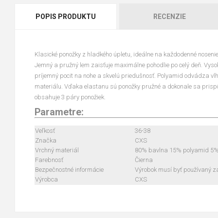
POPIS PRODUKTU
RECENZIE
Klasické ponožky z hladkého úpletu, ideálne na každodenné nosenie, 
Jemný a pružný lem zaisťuje maximálne pohodlie po celý deň. Vysok
príjemný pocit na nohe a skvelú priedušnosť. Polyamid odvádza vlh
materiálu. Vďaka elastanu sú ponožky pružné a dokonale sa prispô
obsahuje 3 páry ponožiek.
Parametre:
Veľkosť
36-38
Značka
CXS
Vrchný materiál
80% bavlna 15% polyamid 5%
Farebnosť
Čierna
Bezpečnostné informácie
Výrobok musí byť používaný z
Výrobca
CXS