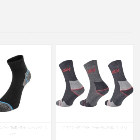
CoolTrail, čierno-modré, 3
CRV CHERTAN Ponožky MIX 3 páry
páry