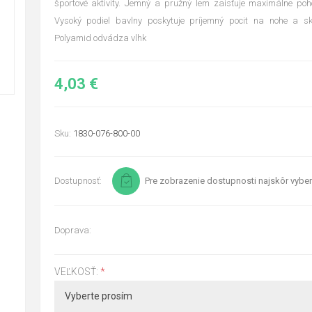
športové aktivity. Jemný a pružný lem zaisťuje maximálne poho
Vysoký podiel bavlny poskytuje príjemný pocit na nohe a sk
Polyamid odvádza vlhk
4,03 €
Sku:
1830-076-800-00
Dostupnosť:
Pre zobrazenie dostupnosti najskôr vyber
Doprava:
VEĽKOSŤ:
*