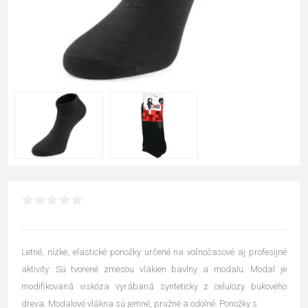
Letné, nízke, elastické ponožky určené na voľnočasové aj profesijné
aktivity. Sú tvorené zmesou vlákien bavlny a modalu. Modal je
modifikovaná viskóza vyrábaná synteticky z celulózy bukového
dreva. Modalové vlákna sú jemné, pružné a odolné. Ponožky s