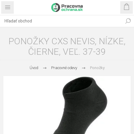
PONOŽKY CXS NEVIS, NÍZKE,
ČIERNE, VEĽ. 37-39
Úvod
Pracovné odevy
Ponožky