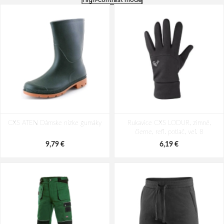
Ponožky CXS COMFORT, čierne,
Ponožky CXS Workboo, čierne
CXS ATEN Dámske nízke gumáky
veľ. 37-39
Rukavice CXS LODUR, zimné,
čierne, refl. potlač, veľ. 8
2,67 €
3,35 €
9,79 €
6,19 €