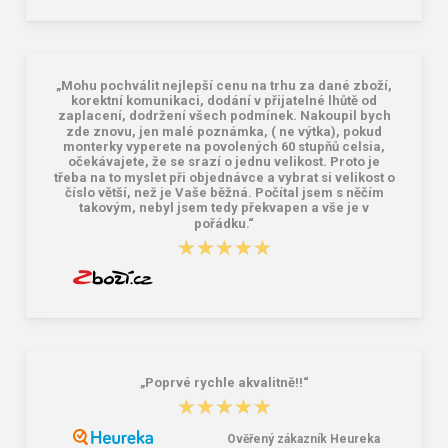
CXS LINDA Dámske tielko čierne
Nohavice CXS IRIS, dámske, čierne
4,54 €
20,31 €
„Mohu pochválit nejlepší cenu na trhu za dané zboží,
korektní komunikaci, dodání v přijatelné lhůtě od
zaplacení, dodržení všech podmínek. Nakoupil bych
zde znovu, jen malé poznámka, ( ne výtka), pokud
monterky vyperete na povolených 60 stupňů celsia,
očekávajete, že se srazí o jednu velikost. Proto je
třeba na to myslet při objednávce a vybrat si velikost o
číslo větší, než je Vaše běžná. Počítal jsem s něčím
takovým, nebyl jsem tedy překvapen a vše je v
pořádku.“
★★★★★
★★★★★
„Poprvé rychle akvalitně!!“
★★★★★
★★★★★
Ověřený zákazník Heureka