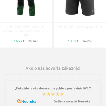
CXS ORION TEODOR OLD
CXS MORIS Kraťasy pánske čierne
Pracovné nohavice zeleno/čierne vel.
48
16,92 €
13,53 €
25,74 €
14,63 €
Ako o nás hovoria zákazníci
„Pokaždé je vše doručeno rychle a perfektně 10/10“
★★★★★
★★★★★
Ověřený zákazník Heureka