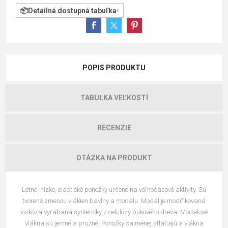
Detailná dostupná tabuľka
POPIS PRODUKTU
TABUĽKA VEĽKOSTÍ
RECENZIE
OTÁZKA NA PRODUKT
Letné, nízke, elastické ponožky určené na voľnočasové aktivity. Sú
tvorené zmesou vlákien bavlny a modalu. Modal je modifikovaná
viskóza vyrábaná synteticky z celulózy bukového dreva. Modalové
vlákna sú jemné a pružné. Ponožky sa menej stláčajú a vlákna