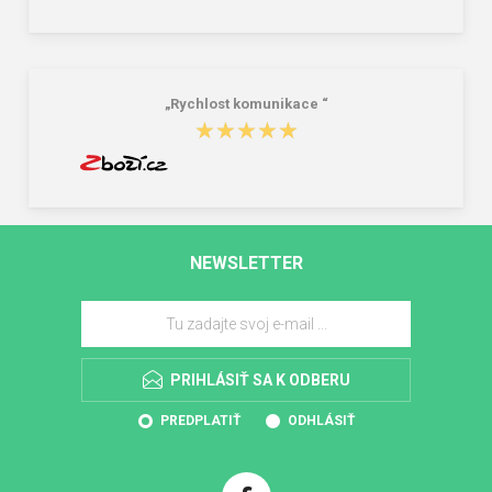
„Rychlost komunikace “
★★★★★
★★★★★
NEWSLETTER
PRIHLÁSIŤ SA K ODBERU
PREDPLATIŤ
ODHLÁSIŤ