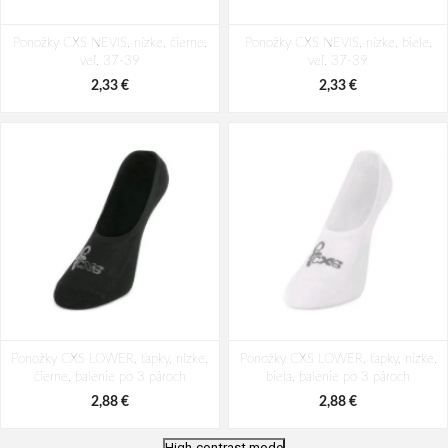
Ponožky CXS NEVIS, nízke, čierne,
Ponožky CXS NEVIS, nízke, biele,
veľ. 37-39
veľ. 37-39
2,33 €
2,33 €
Ponožky CXS LOWER, ťapky, nízke,
Ponožky CXS LOWER, ťapky, nízke,
čierne, balenie po 3 pároch
biela, balenie po 3 pároch
2,88 €
2,88 €
High-contrast mode