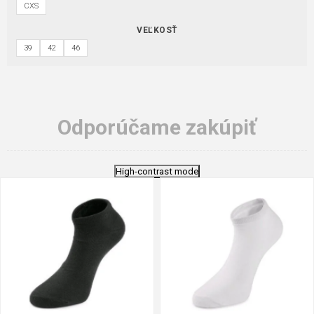
CXS
VEĽKOSŤ
39
42
46
Odporúčame zakúpiť
High-contrast mode