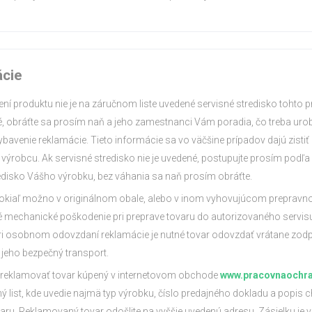
ácie
alení produktu nie je na záručnom liste uvedené servisné stredisko tohto p
, obráťte sa prosím naň a jeho zamestnanci Vám poradia, čo treba urobi
avenie reklamácie. Tieto informácie sa vo väčšine prípadov dajú zistiť a
 výrobcu. Ak servisné stredisko nie je uvedené, postupujte prosím podľa 
redisko Vášho výrobku, bez váhania sa naň prosím obráťte.
 pokiaľ možno v originálnom obale, alebo v inom vyhovujúcom prepravn
é mechanické poškodenie pri preprave tovaru do autorizovaného servisu
ri osobnom odovzdaní reklamácie je nutné tovar odovzdať vrátane zo
jeho bezpečný transport.
 reklamovať tovar kúpený v internetovom obchode
www.pracovnaochra
ý list, kde uvedie najmä typ výrobku, číslo predajného dokladu a popis c
aru. Reklamovaný tovar odošlite na vyššie uvedenú adresu. Zásielku je 