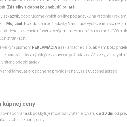
tiť.
Zásielky s dobierkou nebudú prijaté.
ný zákazník, odporúčame vyplniť on-line požiadavku na vrátenie / reklamá
kcii
Môj účet
. Po odoslaní požiadavky Vám bude vystavené číslo reklamá
aná. Jeho existencia uľahčuje vzájomnú komunikáciu a umožní Vám sl
šich stránkach.
šte veľkým písmom
REKLAMÁCIA
a reklamačné číslo, ak Vám bolo pridel
tifikáciu zásielky a rýchlejšie vybavenie požiadavky. Zásielky, z ktorých n
 vrátené odosielateľovi.
var reklamovať aj osobne na prevádzke na vyššie uvedenej adrese.
a kúpnej ceny
acovnaochrana.sk poskytuje možnosť vrátenia tovaru
do 30 dní
od prev
kou vrátenia kúpnej ceny.