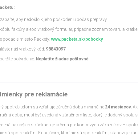
acketu:
 zabaľte, aby nedošlo k jeho poškodeniu počas prepravy.
e kópiu faktúry alebo vratkový formulár, prípadne zoznam tovaru a krátke
šie podacie miesto Packety:
www.packeta.sk/pobocky
láste náš vratkový kód:
98843097
bdržíte potvrdenie.
Neplatíte žiadne poštovné.
mienky pre reklamácie
ný spotrebiteľom sa vzťahuje záručná doba minimálne
24 mesiacov
. A
áručná doba, musí byť uvedená v záručnom liste, ktorý je dodaný spolu 
ená na našich stránkach je určená pre koncových zákazníkov – spotrebi
 nie sú spotrebiteľmi. Kupujúcim, ktorí nie sú spotrebiteľmi, stanovuje z