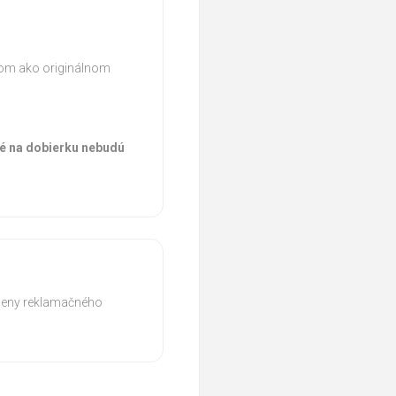
inom ako originálnom
né na dobierku nebudú
meny reklamačného