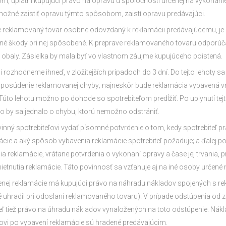
m, uplatní kupujúci právo na opravu u spoločnosti určenej na vykonanie
e možné zaistiť opravu týmto spôsobom, zaistí opravu predávajúci.
 je reklamovaný tovar osobne odovzdaný k reklamácii predávajúcemu, j
dné škody pri nej spôsobené. K preprave reklamovaného tovaru odporúč
 obaly. Zásielka by mala byť vo vlastnom záujme kupujúceho poistená.
i rozhodneme ihneď, v zložitejších prípadoch do 3 dní. Do tejto lehoty s
posúdenie reklamovanej chyby; najneskôr bude reklamácia vybavená v
 Túto lehotu možno po dohode so spotrebiteľom predĺžiť. Po uplynutí tejt
o by sa jednalo o chybu, ktorú nemožno odstrániť.
inný spotrebiteľovi vydať písomné potvrdenie o tom, kedy spotrebiteľ prá
ie a aký spôsob vybavenia reklamácie spotrebiteľ požaduje; a ďalej po
 reklamácie, vrátane potvrdenia o vykonaní opravy a čase jej trvania,
tnutia reklamácie. Táto povinnosť sa vzťahuje aj na iné osoby určené 
enej reklamácie má kupujúci právo na náhradu nákladov spojených s r
é uhradil pri odoslaní reklamovaného tovaru). V prípade odstúpenia od
eľ tiež právo na úhradu nákladov vynaložených na toto odstúpenie. Nák
ovi po vybavení reklamácie sú hradené predávajúcim.