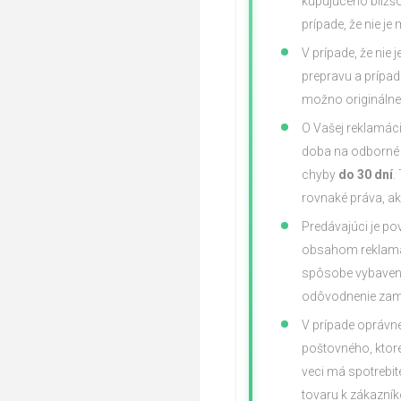
kupujúceho bližšo
prípade, že nie j
V prípade, že nie
prepravu a prípa
možno originálne
O Vašej reklamáci
doba na odborné 
chyby
do 30 dní
.
rovnaké práva, ak
Predávajúci je pov
obsahom reklamác
spôsobe vybavenia
odôvodnenie zamie
V prípade oprávn
poštovného, ktor
veci má spotrebit
tovaru k zákazník