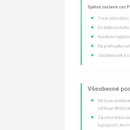
Spätné zaslanie cez P
Tovar starostlivo
Do balíka priložt
Navštívte najbliž
Na priehradke nah
Odošlete balík a o
Všeobecné pod
Na tovar predáva
vzťahuje dlhšia z
Záručná doba uved
kupujúcich, ktorí