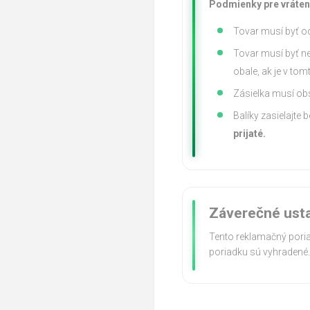
Podmienky pre vráteni
Tovar musí byť od
Tovar musí byť ne
obale, ak je v to
Zásielka musí ob
Balíky zasielajte 
prijaté.
Záverečné ust
Tento reklamačný por
poriadku sú vyhradené.