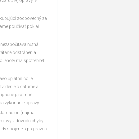
 záručnej opravy. V
e kupujúci zodpovedný za
ame používať pokiaľ
a nezapočítava nutná
rátane odstránenia
o lehoty má spotrebiteľ
vo uplatnil, čo je
tvrdenie o dátume a
 prípadne písomné
na vykonanie opravy.
eklamáciou (najmä
 zmluvy z dôvodu chyby
lady spojené s prepravou