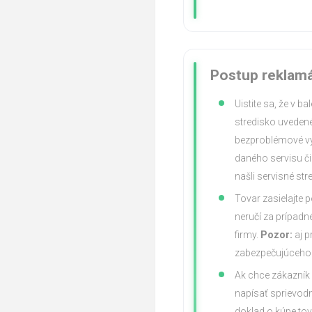
Postup reklam
Uistite sa, že v b
stredisko uvedené
bezproblémové vyb
daného servisu či
našli servisné st
Tovar zasielajte
neručí za prípadn
firmy.
Pozor:
aj p
zabezpečujúceho 
Ak chce zákazník
napísať sprievodn
doklad o kúpe tov