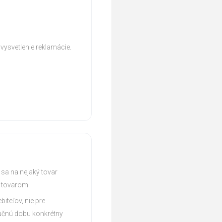
 vysvetlenie reklamácie.
k sa na nejaký tovar
s tovarom.
teľov, nie pre
áručnú dobu konkrétny