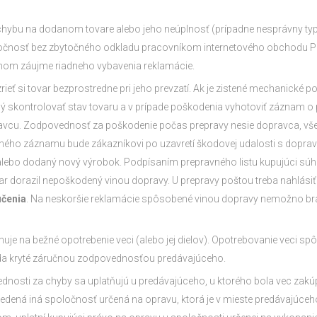
 chybu na dodanom tovare alebo jeho neúplnosť (prípadne nesprávny typ,
očnosť bez zbytočného odkladu pracovníkom internetového obchodu 
stnom záujme riadneho vybavenia reklamácie.
eť si tovar bezprostredne pri jeho prevzatí. Ak je zistené mechanické 
ný skontrolovať stav tovaru a v prípade poškodenia vyhotoviť záznam o
avcu. Zodpovednosť za poškodenie počas prepravy nesie dopravca, všeto
ného záznamu bude zákazníkovi po uzavretí škodovej udalosti s dopr
lebo dodaný nový výrobok. Podpísaním prepravného listu kupujúci súhl
var dorazil nepoškodený vinou dopravy. U prepravy poštou treba nahlási
učenia
. Na neskoršie reklamácie spôsobené vinou dopravy nemožno bra
uje na bežné opotrebenie veci (alebo jej dielov). Opotrebovanie veci sp
teda kryté záručnou zodpovednosťou predávajúceho.
nosti za chyby sa uplatňujú u predávajúceho, u ktorého bola vec zakúp
edená iná spoločnosť určená na opravu, ktorá je v mieste predávajúceho