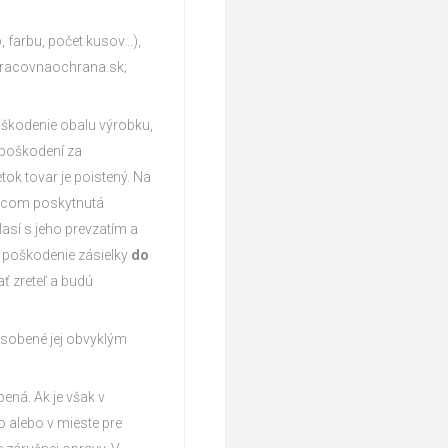
 farbu, počet kusov…),
Pracovnaochrana.sk;
poškodenie obalu výrobku,
 poškodení za
k tovar je poistený. Na
avcom poskytnutá
así s jeho prevzatím a
ť poškodenie zásielky
do
ť zreteľ a budú
ôsobené jej obvyklým
ená. Ak je však v
 alebo v mieste pre