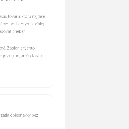
ciu tovaru, ktorú nájdete
cie, pod ktorým je ďalej
edovať priebeh
ené. Zaslanie týchto
ie je zrejmé, prečo k nám
zatia objednávky bez