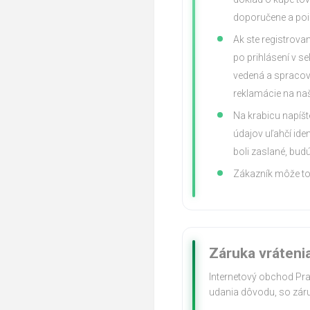
doporučene a pois
Ak ste registrova
po prihlásení v se
vedená a spracov
reklamácie na na
Na krabicu napí
údajov uľahčí iden
boli zaslané, budú
Zákazník môže to
Záruka vráteni
Internetový obchod Pr
udania dôvodu, so záru