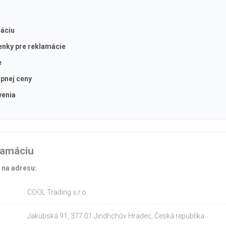
máciu
nky pre reklamácie
e
úpnej ceny
venia
lamáciu
 na adresu:
COOL Trading s.r.o.
Jakubská 91, 377 01 Jindřichův Hradec, Česká republika