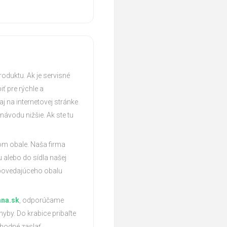
roduktu. Ak je servisné
ť pre rýchle a
j na internetovej stránke
návodu nižšie. Ak ste tu
om obale. Naša firma
 alebo do sídla našej
dpovedajúceho obalu
na.sk
, odporúčame
hyby. Do krabice pribaľte
vhodné zaslať