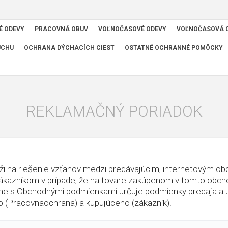
É ODEVY
PRACOVNÁ OBUV
VOĽNOČASOVÉ ODEVY
VOĽNOČASOVÁ 
UCHU
OCHRANA DÝCHACÍCH CIEST
OSTATNÉ OCHRANNÉ POMÔCKY
REKLAMAČNÝ PORIADOK
ži na riešenie vzťahov medzi predávajúcim, internetovým 
ákazníkom v prípade, že na tovare zakúpenom v tomto obcho
ne s Obchodnými podmienkami určuje podmienky predaja a 
o (Pracovnaochrana) a kupujúceho (zákazník).