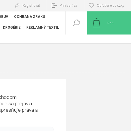
Registrovať
Prihlásiť sa
Obľúbené položky
OBUV
OCHRANA ZRAKU
0
KS
DROGÉRIE
REKLAMNÝ TEXTIL
obchodom
de sa prejavia
upresňuje práva a