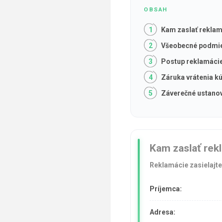
Kam zaslať rekla
Všeobecné podmie
Postup reklamáci
Záruka vrátenia k
Záverečné ustano
Kam zaslať rek
Reklamácie zasielajte
Príjemca:
Adresa: