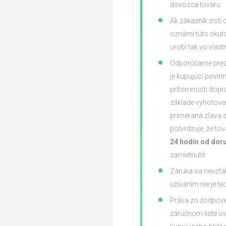
dovozca tovaru.
Ak zákazník zistí
oznámi túto skut
urobí tak vo vla
Odporúčame prezri
je kupujúci povin
prítomnosti dopr
základe vyhotove
primeraná zľava a
potvrdzuje, že to
24 hodín od dor
zamietnuté.
Záruka sa nevzťah
užívaním nie je 
Práva zo zodpoved
záručnom liste uv