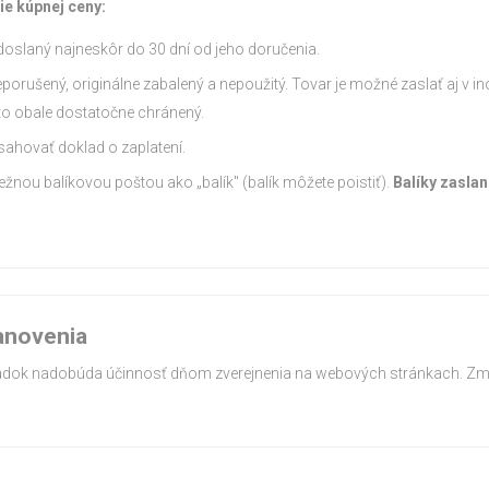
e kúpnej ceny:
oslaný najneskôr do 30 dní od jeho doručenia.
porušený, originálne zabalený a nepoužitý. Tovar je možné zaslať aj v 
mto obale dostatočne chránený.
sahovať doklad o zaplatení.
bežnou balíkovou poštou ako „balík" (balík môžete poistiť).
Balíky zasla
anovenia
iadok nadobúda účinnosť dňom zverejnenia na webových stránkach. Z