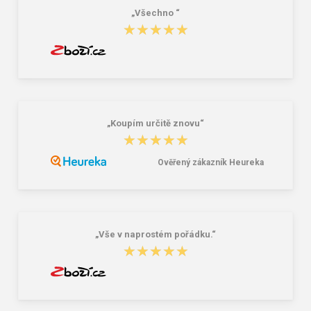
„Všechno “
★★★★★
★★★★★
„Koupím určitě znovu“
★★★★★
★★★★★
Ověřený zákazník Heureka
„Vše v naprostém pořádku.“
★★★★★
★★★★★