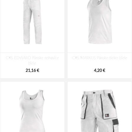
CRV SEGIN Ponožky 3 páry
CRV CHERTAN Ponožky MIX 3 páry
CXS EDWARD Pánske nohavice
CXS MARKUS Pánske tielko biele
4,37 €
4,58 €
biele
21,16 €
4,20 €