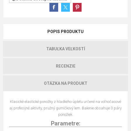
POPIS PRODUKTU
TABUĽKA VEĽKOSTÍ
RECENZIE
OTÁZKA NA PRODUKT
Klasické elastické ponožky z hladkého úpletu určené na voľnočasové
aj profesijné aktivity, pružný gumičkový lem. Balenie obsahuje 3 páry
ponožiek.
Parametre: