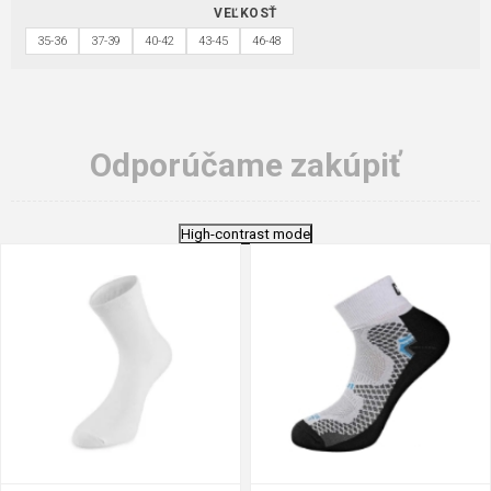
VEĽKOSŤ
35-36
37-39
40-42
43-45
46-48
Odporúčame zakúpiť
High-contrast mode