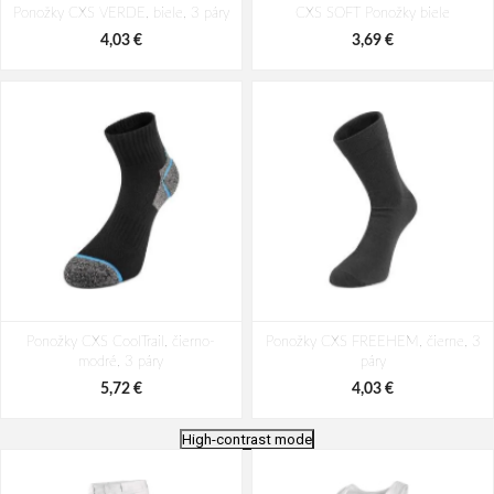
Ponožky CXS VERDE, biele, 3 páry
CXS SOFT Ponožky biele
4,03 €
3,69 €
Ponožky CXS CoolTrail, čierno-
Ponožky CXS FREEHEM, čierne, 3
modré, 3 páry
páry
5,72 €
4,03 €
High-contrast mode