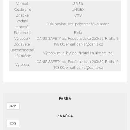
Veľkosť
35-36
Rozdelenie
UNISEX
Značka
CXS
Vrchný
80% bavlna 15% polyester 5% elastan
materiál
Farebnosť
Biela
Výrobca /
CANIS SAFETY as, Poděbradská 260/59, Praha 9,
Dodávateľ
198 00, email: canis@canis.cz
Bezpečnostné
Výrobok musí byť používaný za účelom, za
informácie
CANIS SAFETY as, Poděbradská 260/59, Praha 9,
Výrobca
198 00, email: canis@canis.cz
FARBA
Biela
ZNAČKA
CXS