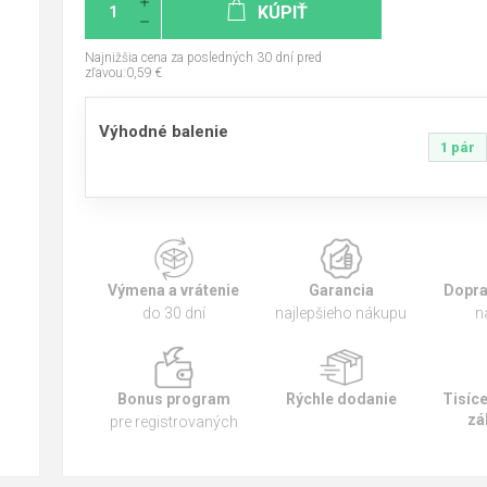
KÚPIŤ
Najnižšia cena za posledných 30 dní pred
zľavou:0,59 €
Výhodné balenie
1 pár
Výmena a vrátenie
Garancia
Dopra
do 30 dní
najlepšieho nákupu
n
Bonus program
Rýchle dodanie
Tisíc
zá
pre registrovaných