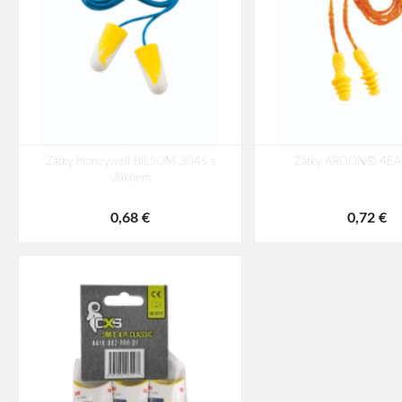
Zátky Honeywell BILSOM 304S s
Zátky ARDON® 4EA
vláknem
0,68 €
0,72 €