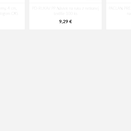
rny, 4 cm,
PD-RUKAV PP Návlek na ruku z netkanej
PACLAN PRE
s logom CXS
textílie 100 ks
na
9,29 €