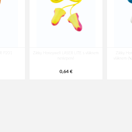
R P201
Zátky Honeywell LASER LITE s vláknem
Zátky Ho
neslepené
vláknem 
0,64 €