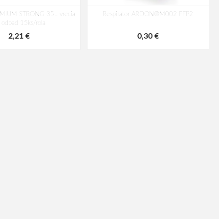
MIUM STRONG 35L vrecia
Respirátor ARDON®M002 FFP2
 odpad 15ks/rola
2,21 €
0,30 €