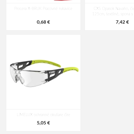
Procera X-BRUK Pracovné rukavice
CXS Opasok Navaho, čie
125cm, textilné, spona 
0,68 €
7,42 €
LIMELUX ochranné okuliare číre
5,05 €