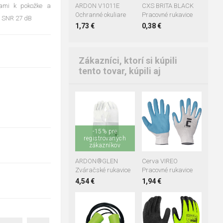
kami k pokožke a
CXS BRITA BLACK
ARDON V1011E
Pracovné rukavice
Ochranné okuliare
m SNR 27 dB
0,38 €
1,73 €
Zákazníci, ktorí si kúpili
tento tovar, kúpili aj
9
10
11
07
08
09
-15% pre
10
11
registrovaných
zákazníkov
ARDON®GLEN
Cerva VIREO
Zváračské rukavice
Pracovné rukavice
4,54 €
1,94 €
+2