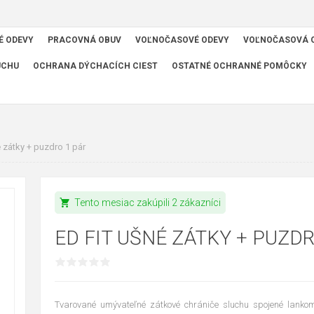
É ODEVY
PRACOVNÁ OBUV
VOĽNOČASOVÉ ODEVY
VOĽNOČASOVÁ 
UCHU
OCHRANA DÝCHACÍCH CIEST
OSTATNÉ OCHRANNÉ POMÔCKY
 zátky + puzdro 1 pár
shopping_cart
Tento mesiac zakúpili 2 zákazníci
ED FIT UŠNÉ ZÁTKY + PUZDR
Tvarované umývateľné zátkové chrániče sluchu spojené lanko