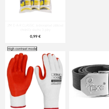
3M E-A-R CLASSIC Jednorazové zátkové
chrániče sluchu 3 páry
0,99 €
High-contrast mode