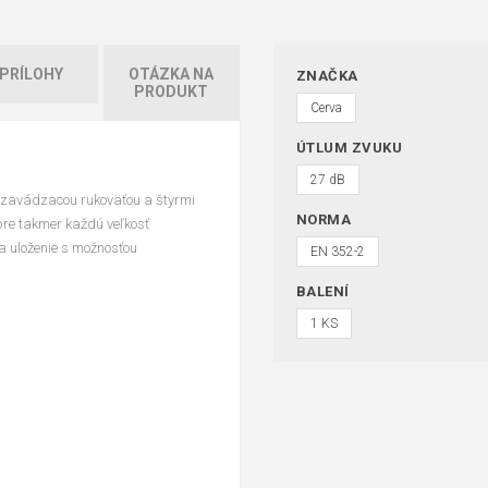
PRÍLOHY
OTÁZKA NA
ZNAČKA
PRODUKT
Cerva
ÚTLUM ZVUKU
27 dB
 zavádzacou rukoväťou a štyrmi
NORMA
pre takmer každú veľkosť
a uloženie s možnosťou
EN 352-2
BALENÍ
1 KS