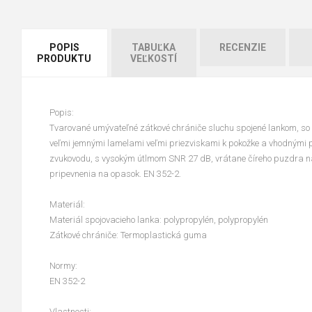
POPIS
TABUĽKA
RECENZIE
PRODUKTU
VEĽKOSTÍ
Popis:
Tvarované umývateľné zátkové chrániče sluchu spojené lankom, so
veľmi jemnými lamelami veľmi priezviskami k pokožke a vhodnými 
zvukovodu, s vysokým útlmom SNR 27 dB, vrátane číreho puzdra n
pripevnenia na opasok. EN 352-2.
Materiál:
Materiál spojovacieho lanka: polypropylén, polypropylén
Zátkové chrániče: Termoplastická guma
Normy:
EN 352-2
Vlastnosti: