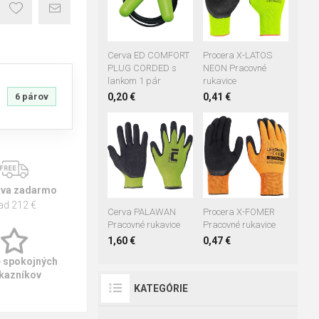
07
08
10
11
Cerva ED COMFORT
Procera X-LATOS
PLUG CORDED s
NEON Pracovné
lankom 1 pár
rukavice
6 párov
0,20 €
0,41 €
07
08
09
08
10
10
11
va zadarmo
ad 212 €
Cerva PALAWAN
Procera X-FOMER
Pracovné rukavice
Pracovné rukavice
1,60 €
0,47 €
e spokojných
kazníkov
KATEGÓRIE