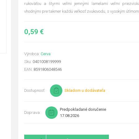
rukoväťou a štyrmi veľmi jemnými lamelami veľmi priezvis
vhodnými pre takmer každú veľkosť zvukovodu, s vysokým útlmo
0,59 €
Výrobca:
Cerva
Sku:
0401008199999
EAN:
8591806048546
Dostupnosť:
Skladom u dodávateľa
Predpokladané doručenie
Doprava:
17.08.2026