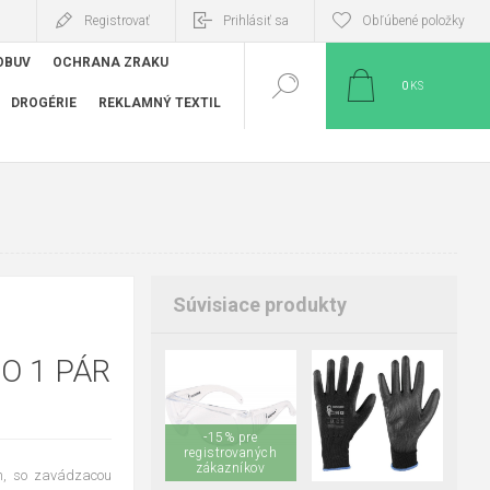
Registrovať
Prihlásiť sa
Obľúbené položky
OBUV
OCHRANA ZRAKU
0
KS
DROGÉRIE
REKLAMNÝ TEXTIL
Súvisiace produkty
O 1 PÁR
05
06
07
-15% pre
08
09
10
registrovaných
11
zákazníkov
m, so zavádzacou