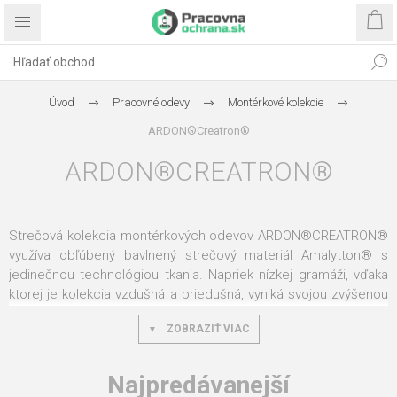
Úvod
Pracovné odevy
Montérkové kolekcie
ARDON®Creatron®
ARDON®CREATRON®
Strečová kolekcia montérkových odevov ARDON®CREATRON®
využíva obľúbený bavlnený strečový materiál Amalytton® s
jedinečnou technológiou tkania. Napriek nízkej gramáži, vďaka
ktorej je kolekcia vzdušná a priedušná, vyniká svojou zvýšenou
pevnosťou. Ešte väčší komfort pri pohybe zaisťujú funkčné diely
ZOBRAZIŤ VIAC
zo štvorsmerne elastického odolného materiálu Tabiflex®
spolu s prepracovaným strihom SLIM FIT. Kolekcia je vybavená
inovatívnou technológiou ADN®AdaptBelt, ktorá prináša novú
Najpredávanejší
úroveň komfortu pri nosení laclových nohavíc. Umožňuje