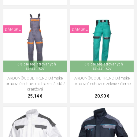
DÁMSKE
DÁMSKE
-15% pre registrovaných
-15% pre registrovaných
zákazníkov
zákazníkov
ARDON®COOL TREND Dámske
ARDON®COOL TREND Dámske
pracovné nohavice s trakmi šedá /
pracovné nohavice zelené / čierne
oranžová
25,14 €
20,90 €