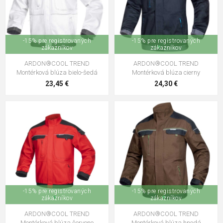
-15% pre registrovaných
-15% pre registrovaných
zákazníkov
zákazníkov
ARDON®COOL TREND
ARDON®COOL TREND
Montérková blúza bielo-šedá
Montérková blúza cierny
23,45 €
24,30 €
-15% pre registrovaných
-15% pre registrovaných
zákazníkov
zákazníkov
ARDON®COOL TREND
ARDON®COOL TREND
Montérková blúza červeno
Montérková blúza hnedá