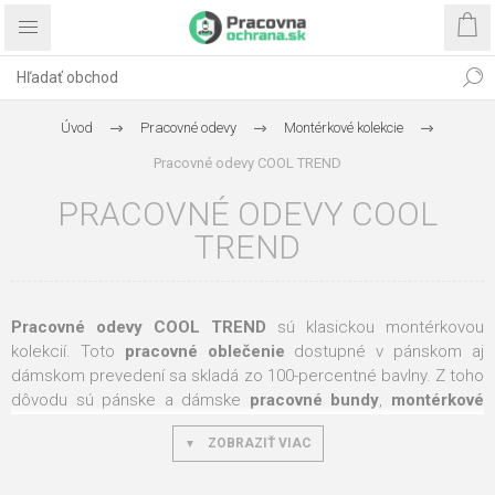
Úvod
Pracovné odevy
Montérkové kolekcie
Pracovné odevy COOL TREND
PRACOVNÉ ODEVY COOL
TREND
Pracovné odevy COOL TREND
sú klasickou montérkovou
kolekcií. Toto
pracovné oblečenie
dostupné v pánskom aj
dámskom prevedení sa skladá zo 100-percentné bavlny. Z toho
dôvodu sú pánske a dámske
pracovné bundy
,
montérkové
blúzy
,
vesty
,
pracovné nohavice do pása či s trakmi
alebo
ZOBRAZIŤ VIAC
kraťasy
veľmi príjemné a pohodlné na nosenie. 100-percentná
bavlna tiež pracovné odevom z
kolekcie COOL TREND