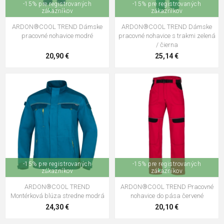
-15% pre registrovaných
-15% pre registrovaných
zákazníkov
zákazníkov
ARDON®COOL TREND Dámske
ARDON®COOL TREND Dámske
pracovné nohavice modré
pracovné nohavice s trakmi zelená
/ čierna
20,90 €
25,14 €
-15% pre registrovaných
-15% pre registrovaných
zákazníkov
zákazníkov
ARDON®COOL TREND
ARDON®COOL TREND Pracovné
Montérková blúza stredne modrá
nohavice do pása červené
24,30 €
20,10 €