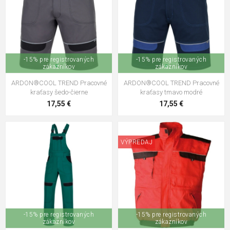
ARDON®COOL TREND REFLEX
Montérková blúza čierna
26,80 €
ARDON®COOL TREND Pracovné
kraťasy červené
-15% pre registrovaných
-15% pre registrovaných
17,55 €
zákazníkov
zákazníkov
ARDON®COOL TREND Pracovné
ARDON®COOL TREND Pracovné
ARDON®COOL TREND Pracovné
kraťasy šedo-čierne
kraťasy tmavo modré
nohavice s trakmi čierne
17,55 €
17,55 €
26,80 €
ARDON®COOL TREND Pracovné
kraťasy bielo-šedé
VÝPREDAJ
17,55 €
ARDON®COOL TREND Montérková
blúza šedo-čierna
23,45 €
-15% pre registrovaných
-15% pre registrovaných
zákazníkov
zákazníkov