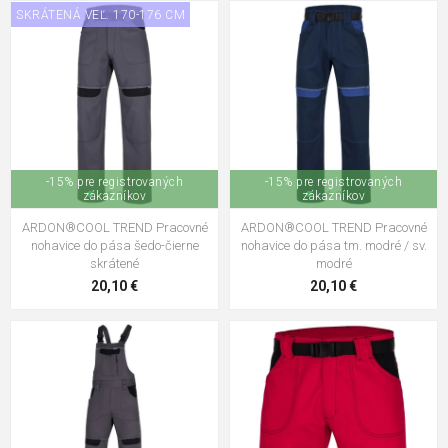
SKRÁTENÁ VEĽ. 170-176 CM
-15% pre registrovaných
-15% pre registrovaných
zákazníkov
zákazníkov
ARDON®COOL TREND Pracovné
ARDON®COOL TREND Pracovné
nohavice do pása šedo-čierne
nohavice do pása tm. modré / sv.
skrátené
modré
20,10 €
20,10 €