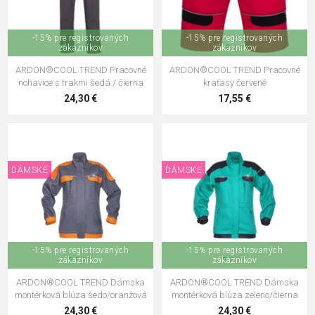
-15% pre registrovaných
-15% pre registrovaných
zákazníkov
zákazníkov
ARDON®COOL TREND Pracovné
ARDON®COOL TREND Pracovné
nohavice s trakmi šedá / čierna
kraťasy červené
24,30 €
17,55 €
DÁMSKE
DÁMSKE
-15% pre registrovaných
-15% pre registrovaných
zákazníkov
zákazníkov
ARDON®COOL TREND Dámska
ARDON®COOL TREND Dámska
montérková blúza šedo/oranžová
montérková blúza zeleno/čierna
24,30 €
24,30 €