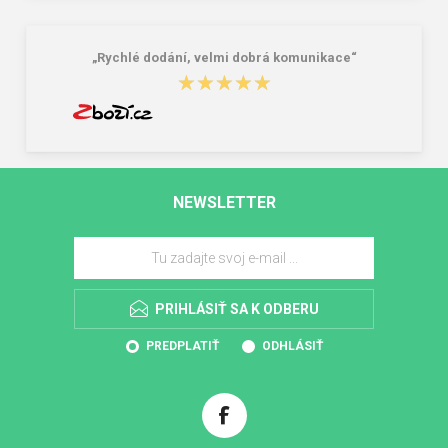
„Rychlé dodání, velmi dobrá komunikace“
★★★★★
★★★★★
NEWSLETTER
PRIHLÁSIŤ SA K ODBERU
PREDPLATIŤ
ODHLÁSIŤ