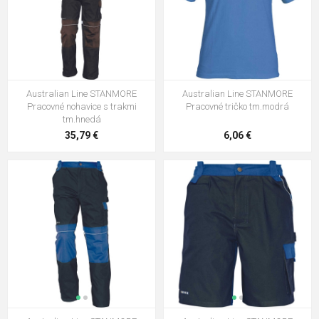
6,36 €
Cerva STANMORE Pracovná bunda
tm.modrá
45,66 €
Australian Line STANMORE
Australian Line STANMORE
Australian Line STANMORE
Pracovné nohavice s trakmi
Pracovné tričko tm.modrá
baseballová čiapka modrá
tm.hnedá
2,54 €
35,79 €
6,06 €
Australian Line STANMORE
baseballová čiapka zelená/čierna
2,59 €
Australian Line STANMORE
Pracovné nohavice do pása
tm.hnedá
39,81 €