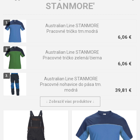
STANMORE'
bezpečnosť pri práci.
Australian Line STANMORE
Pracovné tričko tm.modrá
6,06 €
Australian Line STANMORE
Pracovné tričko zelená/čierna
6,06 €
Australian Line STANMORE
Pracovné nohavice do pása tm.
modrá
39,81 €
↓ Zobraziť viac produktov ↓
Australian Line STANMORE
baseballová čiapka tm. hnedá
2,80 €
Australian Line STANMORE
Pracovné tričko tm.hnedá