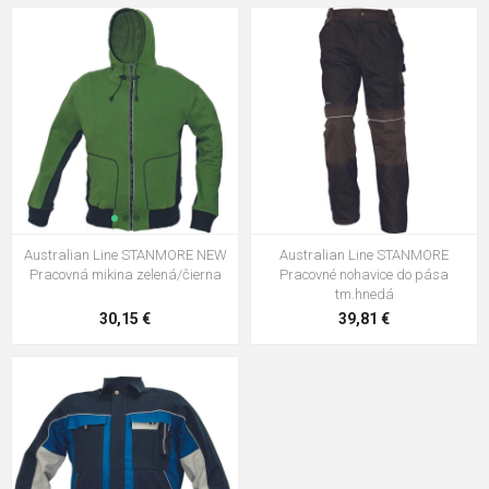
Australian Line STANMORE NEW
Australian Line STANMORE
Pracovná mikina zelená/čierna
Pracovné nohavice do pása
tm.hnedá
30,15 €
39,81 €