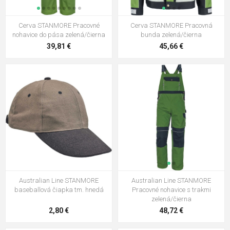
Cerva STANMORE Pracovné
Cerva STANMORE Pracovná
nohavice do pása zelená/čierna
bunda zelená/čierna
39,81 €
45,66 €
Australian Line STANMORE
Australian Line STANMORE
baseballová čiapka tm. hnedá
Pracovné nohavice s trakmi
zelená/čierna
2,80 €
48,72 €