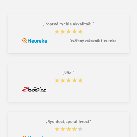
„Poprvé rychle akvalitně!!“
★★★★★
★★★★★
Ověřený zákazník Heureka
„Vše “
★★★★★
★★★★★
„Rýchlosť;spolahlivosť“
★★★★★
★★★★★