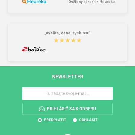
Ověřený zákazník Heureka
„Kvalita, cena, rychlost.“
★★★★★
★★★★★
NEWSLETTER
PRIHLÁSIŤ SA K ODBERU
PREDPLATIŤ
ODHLÁSIŤ