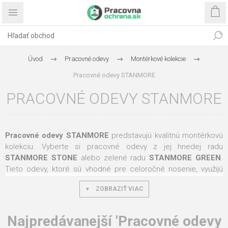
Úvod
Pracovné odevy
Montérkové kolekcie
Pracovné odevy STANMORE
PRACOVNÉ ODEVY STANMORE
Pracovné odevy STANMORE
predstavujú kvalitnú montérkovú
kolekciu. Vyberte si pracovné odevy z jej hnedej radu
STANMORE STONE
alebo zelené radu
STANMORE GREEN
.
Tieto odevy, ktoré sú vhodné pre celoročné nosenie, využijú
ako profesionáli, tak domáci majstri. Niektoré
pracovné šortky
,
ZOBRAZIŤ VIAC
bundy
,
trička
,
mikiny
či
nohavice
môžete podľa uváženia nosiť
aj vo svojom voľnom čase. Pracovné odevy kolekcie
STANMORE sa skladajú zo 100-percentné bavlny. Vysokú kvalitu
Najpredávanejší 'Pracovné odevy
materiálu dopĺňajú
reflexné prúžky
, ktoré zaisťujú ešte vyššiu