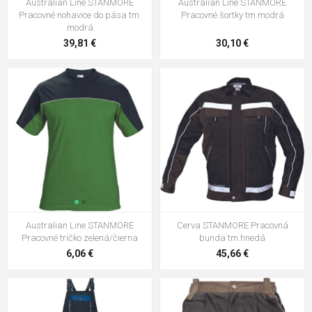
Australian Line STANMORE
Australian Line STANMORE
Pracovné nohavice do pása tm.
Pracovné šortky tm.modrá
modrá
39,81 €
30,10 €
Australian Line STANMORE
Cerva STANMORE Pracovná
Pracovné tričko zelená/čierna
bunda tm.hnedá
6,06 €
45,66 €