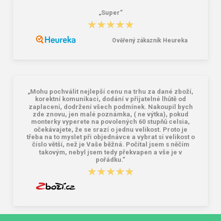
„Super“
★★★★★
★★★★★
Ověřený zákazník Heureka
„Mohu pochválit nejlepší cenu na trhu za dané zboží,
korektní komunikaci, dodání v přijatelné lhůtě od
zaplacení, dodržení všech podmínek. Nakoupil bych
zde znovu, jen malé poznámka, ( ne výtka), pokud
monterky vyperete na povolených 60 stupňů celsia,
očekávajete, že se srazí o jednu velikost. Proto je
třeba na to myslet při objednávce a vybrat si velikost o
číslo větší, než je Vaše běžná. Počítal jsem s něčím
takovým, nebyl jsem tedy překvapen a vše je v
pořádku.“
★★★★★
★★★★★