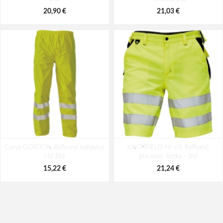
39,43 €
39,43 €
20,90 €
21,03 €
Cerva GORDON Reflexné nohavice
KNOXFIELD HI-VIS Reflexné
HV žlté
pracovné šortky - žlté
15,22 €
21,24 €