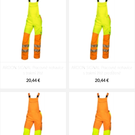
ARDON SIGNAL Pracovné nohavice
ARDON SIGNAL Pracovné nohavice
s trakmi žlté
s trakmi žlté predĺžené
20,44 €
20,44 €