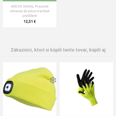
ARDON SIGNAL Pracovné
nohavice do pása oranžové
predĺžené
12,51 €
Zákazníci, ktorí si kúpili tento tovar, kúpili aj
❄️