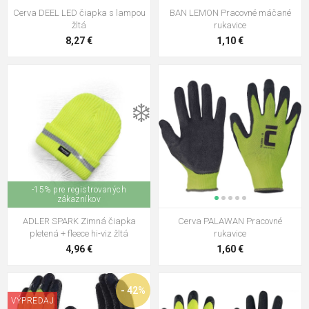
Cerva DEEL LED čiapka s lampou
BAN LEMON Pracovné máčané
žltá
rukavice
8,27 €
1,10 €
❄️
-15% pre registrovaných
zákazníkov
ADLER SPARK Zimná čiapka
Cerva PALAWAN Pracovné
pletená + fleece hi-viz žltá
rukavice
4,96 €
1,60 €
- 42%
VÝPREDAJ