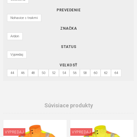
PREVEDENIE
Nohavice s trakmi
ZNAČKA
Ardon
STATUS
Výpredaj
VEĽKOSŤ
44
46
48
50
52
54
56
58
60
62
64
Súvisiace produkty
VÝPREDAJ
VÝPREDAJ