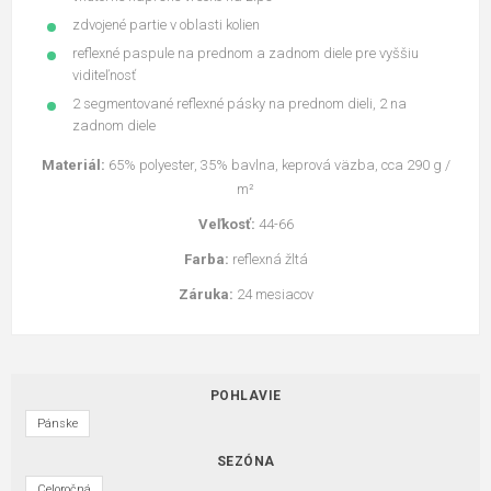
zdvojené partie v oblasti kolien
reflexné paspule na prednom a zadnom diele pre vyššiu
viditeľnosť
2 segmentované reflexné pásky na prednom dieli, 2 na
zadnom diele
Materiál:
65% polyester, 35% bavlna, keprová väzba, cca 290 g /
m²
Veľkosť:
44-66
Farba:
reflexná žltá
Záruka:
24 mesiacov
POHLAVIE
Pánske
SEZÓNA
Celoročná