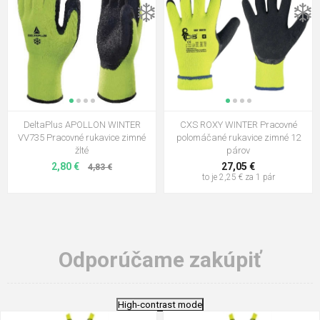
❄️
❄️
DeltaPlus APOLLON WINTER
CXS ROXY WINTER Pracovné
VV735 Pracovné rukavice zimné
polomáčané rukavice zimné 12
žlté
párov
2,80 €
27,05 €
4,83 €
to je 2,25 € za 1 pár
Odporúčame zakúpiť
High-contrast mode