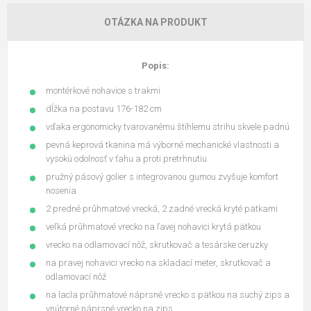
OTÁZKA NA PRODUKT
Popis:
montérkové nohavice s trakmi
dĺžka na postavu 176-182 cm
vďaka ergonomicky tvarovanému štíhlemu strihu skvele padnú
pevná keprová tkanina má výborné mechanické vlastnosti a
vysokú odolnosť v ťahu a proti pretrhnutiu
pružný pásový golier s integrovanou gumou zvyšuje komfort
nosenia
2 predné průhmatové vrecká, 2 zadné vrecká kryté pätkami
veľká průhmatové vrecko na ľavej nohavici krytá pätkou
vrecko na odlamovací nôž, skrutkovač a tesárske ceruzky
na pravej nohavici vrecko na skladací meter, skrutkovač a
odlamovací nôž
na lacla průhmatové náprsné vrecko s pätkou na suchý zips a
vnútorné náprsné vrecko na zips