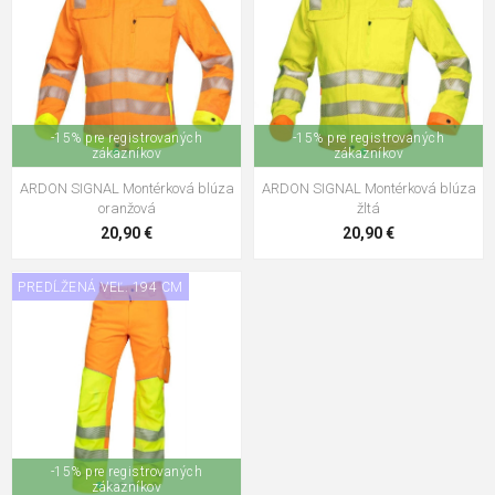
-15% pre registrovaných
-15% pre registrovaných
zákazníkov
zákazníkov
ARDON SIGNAL Montérková blúza
ARDON SIGNAL Montérková blúza
oranžová
žltá
20,90 €
20,90 €
PREDĹŽENÁ VEĽ. 194 CM
-15% pre registrovaných
zákazníkov