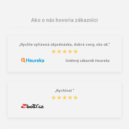
Ako o nás hovoria zákazníci
„Rychle vyřízená objednávka, dobré ceny, vše ok.“
Australian Line EMERTON Pracovné
KNOXFIELD HI-VIS Reflexná polo
★★★★★
★★★★★
nohavice s trakmi zimné
mikina žltá
14,84 €
5,94 €
51,13 €
Ověřený zákazník Heureka
„Rychlost “
★★★★★
★★★★★