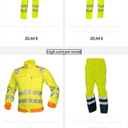
ARDON SIGNAL Pracovné nohavice
ARDON SIGNAL Pracovné nohavice
s trakmi oranžové
s trakmi oranžové predĺžené
20,44 €
20,44 €
High-contrast mode
ARDON®SIGNAL+ Pracovné kraťasy
ARDON®SIGNAL+ Pracovné kraťasy
ARDON SIGNAL Montérková blúza
oranžovo-čierne
Cerva EPPING NEW Reflexné
žlto-čierne
žltá
nohavice žlté