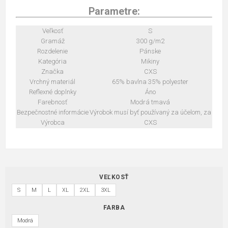
Parametre:
Veľkosť
S
Gramáž
300 g/m2
Rozdelenie
Pánske
Kategória
Mikiny
Značka
CXS
Vrchný materiál
65% bavlna 35% polyester
Reflexné doplnky
Áno
Farebnosť
Modrá tmavá
Bezpečnostné informácie
Výrobok musí byť používaný za účelom, za
Výrobca
CXS
VEĽKOSŤ
S
M
L
XL
2XL
3XL
FARBA
Modrá