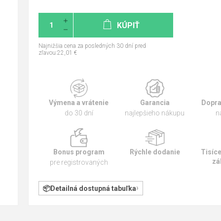
KÚPIŤ
Najnižšia cena za posledných 30 dní pred
zľavou:22,01 €
Výmena a vrátenie
Garancia
Dopra
do 30 dní
najlepšieho nákupu
n
Bonus program
Rýchle dodanie
Tisíc
zá
pre registrovaných
Detailná dostupná tabuľka