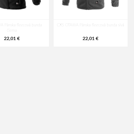
 Pánska fleecová bunda
CXS OTAWA Pánska fleecová bunda sivá
čierna
22,01 €
22,01 €