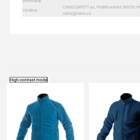
informácie
CANIS SAFETY as, Poděbradská 260/59, Pra
Výrobca
canis@canis.cz
High-contrast mode