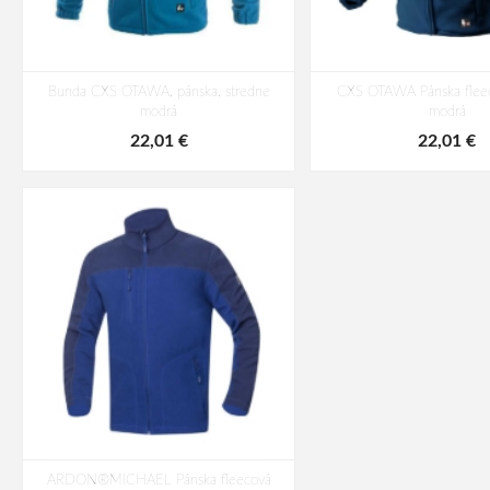
Bunda CXS OTAWA, pánska, stredne
CXS OTAWA Pánska flee
modrá
modrá
22,01 €
22,01 €
ARDON®MICHAEL Pánska fleecová