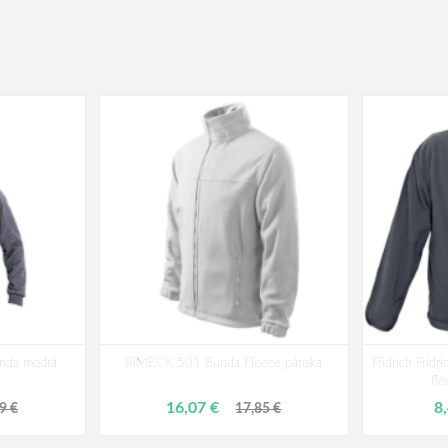
nda modrá
RIMECK 501 Bunda Fleece pánska
Fridrich Fri
fl
16,07 €
8
9 €
17,85 €