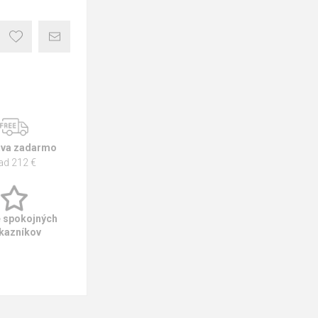
va zadarmo
ad 212 €
e spokojných
kazníkov