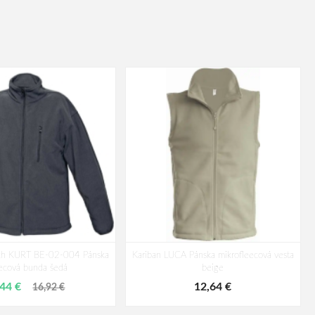
drich KURT BE-02-004 Pánska
Kariban LUCA Pánska mikrofleecová vesta
eecová bunda šedá
beige
,44 €
12,64 €
16,92 €