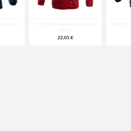
cová bunda
CXS OTAWA Pánska fleecová bunda
CXS OTAWA
červená
22,01 €