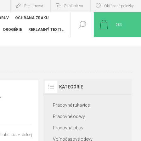
Registrovať
Prihlásiť sa
Obľúbené položky
OBUV
OCHRANA ZRAKU
0
KS
DROGÉRIE
REKLAMNÝ TEXTIL
KATEGÓRIE
,
Pracovné rukavice
Pracovné odevy
Pracovná obuv
iahnutia v dolnej
Voľnočasové odevy