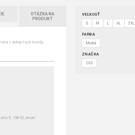
IE
OTÁZKA NA
VEĽKOSŤ
PRODUKT
S
M
L
XL
2XL
FARBA
tia v dolnej časti bundy,
Modrá
ZNAČKA
CXS
ha 9, 198 00, email: