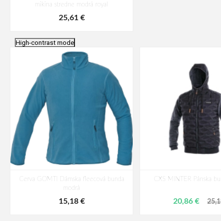
mikina stredne modrá royal
25,61 €
High-contrast mode
Cerva GOMTI Dámska fleecová bunda
CXS MINTER Pánska bu
modrá
15,18 €
20,86 €
25,1