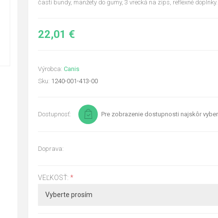
časti bundy, manžety do gumy, 3 vrecká na zips, reflexné doplnky.
22,01 €
Výrobca:
Canis
Sku:
1240-001-413-00
Dostupnosť:
Pre zobrazenie dostupnosti najskôr vyber
Doprava:
VEĽKOSŤ:
*