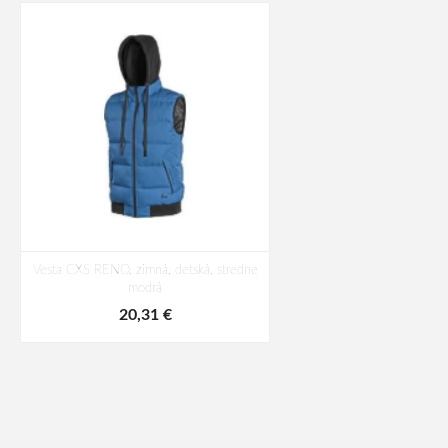
Vesta CXS RENO, zimná, detská, stredne
modrá
20,31 €