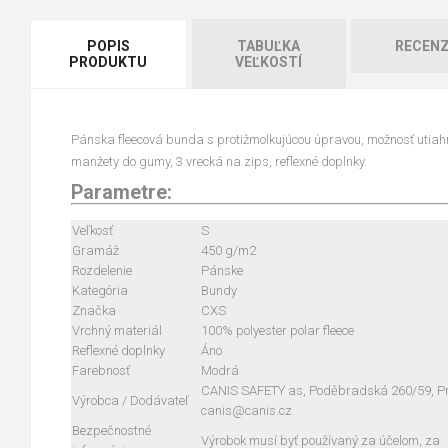
POPIS
TABUĽKA
RECENZ
PRODUKTU
VEĽKOSTÍ
Pánska fleecová bunda s protižmolkujúcou úpravou, možnosť utiahnu
manžety do gumy, 3 vrecká na zips, reflexné doplnky.
Parametre:
Veľkosť
S
Gramáž
450 g/m2
Rozdelenie
Pánske
Kategória
Bundy
Značka
CXS
Vrchný materiál
100% polyester polar fleece
Reflexné doplnky
Áno
Farebnosť
Modrá
CANIS SAFETY as, Poděbradská 260/59, Pra
Výrobca / Dodávateľ
canis@canis.cz
Bezpečnostné
Výrobok musí byť používaný za účelom, za