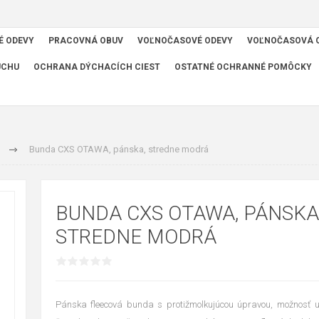
É ODEVY
PRACOVNÁ OBUV
VOĽNOČASOVÉ ODEVY
VOĽNOČASOVÁ 
UCHU
OCHRANA DÝCHACÍCH CIEST
OSTATNÉ OCHRANNÉ POMÔCKY
Bunda CXS OTAWA, pánska, stredne modrá
BUNDA CXS OTAWA, PÁNSKA
STREDNE MODRÁ
Pánska fleecová bunda s protižmolkujúcou úpravou, možnosť ut