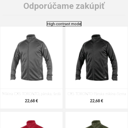
Odporúčame zakúpiť
High-contrast mode
Mikina CXS TORONTO, pánska, šedá
CXS TORONTO Pánska mikina čierna
22,68 €
22,68 €