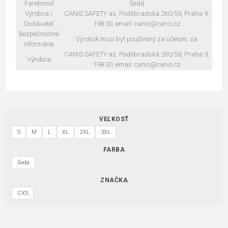
Farebnosť
Šedá
Výrobca /
CANIS SAFETY as, Poděbradská 260/59, Praha 9,
Dodávateľ
198 00, email: canis@canis.cz
Bezpečnostné
Výrobok musí byť používaný za účelom, za
informácie
CANIS SAFETY as, Poděbradská 260/59, Praha 9,
Výrobca
198 00, email: canis@canis.cz
VEĽKOSŤ
S
M
L
XL
2XL
3XL
FARBA
Šedá
ZNAČKA
CXS