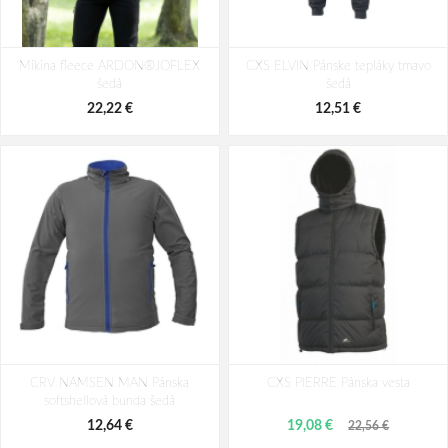
Mikina CXS TORONTO, pánska,
Mikina CXS TORONTO, pánska,
Mikina fleece ARDON®JOFLEX
zelená
CXS ELVIN Pánske tepláky tmavo
oceľovo modrá
šedá
šedá
22,68 €
22,68 €
22,22 €
12,51 €
CRV NAMSEN MAN Pánska
CXS PIERRE Pánska vesta
softshellová bunda šedá
12,64 €
19,08 €
22,56 €