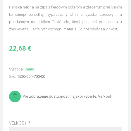
Pánska mikina na zips s fleecovým golierom a zladeným prešívaním
kombinuje pohodlný, vypasovaný strih s vysoko strečovým a
priedušným materiálom FlexiShield, ktorý je odolný proti oderu a
žmolkovaniu. Tento rýchloschnúci materiál účinne odvádza vlhkosť,
22,68 €
Výrobca:
Canis
Sku:
1520-004-700-00
Pre zobrazenie dostupnosti najskôr vyberte: Veľkosť
VEĽKOSŤ:
*