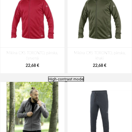
Mikina CXS TORONTO, pánska,
Mikina CXS TORONTO, pánska,
červená
khaki
22,68 €
22,68 €
High-contrast mode