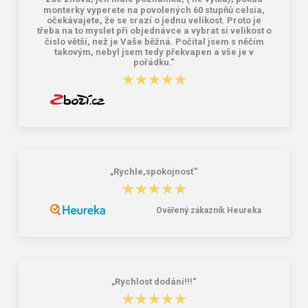
monterky vyperete na povolených 60 stupňů celsia,
očekávajete, že se srazí o jednu velikost. Proto je
třeba na to myslet při objednávce a vybrat si velikost o
číslo větší, než je Vaše běžná. Počítal jsem s něčím
takovým, nebyl jsem tedy překvapen a vše je v
pořádku.“
★★★★★
★★★★★
„Rychle,spokojnosť“
★★★★★
★★★★★
Ověřený zákazník Heureka
„Rychlost dodání!!!“
★★★★★
★★★★★