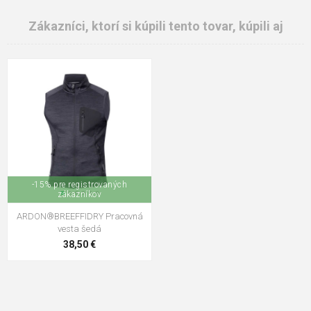
Zákazníci, ktorí si kúpili tento tovar, kúpili aj
-15% pre registrovaných
zákazníkov
ARDON®BREEFFIDRY Pracovná
vesta šedá
38,50 €