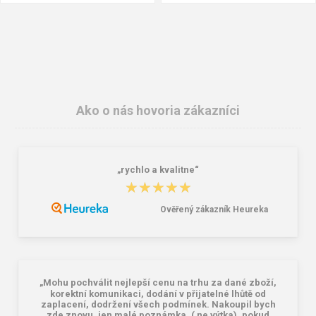
Ako o nás hovoria zákazníci
„rychlo a kvalitne“
Fridrich Fridrich KURT BE-02-004
CXS MINTER Pánska bunda modrá
★★★★★
★★★★★
Pánska fleecová bunda šedá
8,44 €
20,86 €
16,92 €
25,19 €
Ověřený zákazník Heureka
„Mohu pochválit nejlepší cenu na trhu za dané zboží,
korektní komunikaci, dodání v přijatelné lhůtě od
zaplacení, dodržení všech podmínek. Nakoupil bych
zde znovu, jen malé poznámka, ( ne výtka), pokud