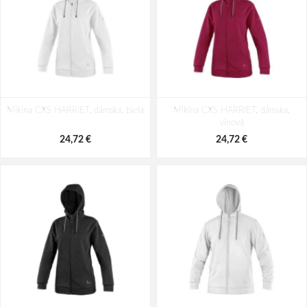
Mikina CXS HARRIET, dámska, biela
Mikina CXS HARRIET, dámska,
vínová
24,72 €
24,72 €