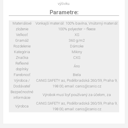
výšivku.
Parametre:
Materiálové
Vonkajší materiál: 100% bavlna, Vnútorný materiál:
zloženie
100% polyester – fleece
Veľkosť
XS
Gramáž
360 g/m2
Rozdelenie
Dámske
Kategória
Mikiny
Značka
CXS
Reflexné
Áno
doplnky
Farebnosť
Biela
Výrobca /
CANIS SAFETY as, Poděbradská 260/59, Praha 9,
Dodávateľ
198 00, email: canis@canis.cz
Bezpečnostné
Výrobok musí byť používaný za účelom, za
informácie
CANIS SAFETY as, Poděbradská 260/59, Praha 9,
Výrobca
198 00, email: canis@canis.cz