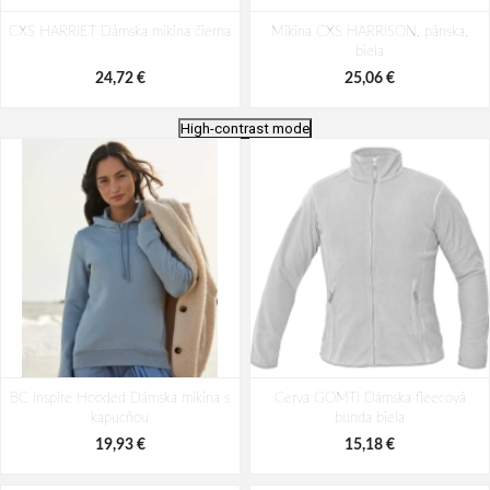
CXS HARRIET Dámska mikina čierna
Mikina CXS HARRISON, pánska,
biela
24,72 €
25,06 €
High-contrast mode
Mikina CXS TORONTO, dámska,
Mikina CXS TORONTO, dámska,
BC Inspire Hooded Dámska mikina s
malinová
Cerva GOMTI Dámska fleecová
oceľovo modrá
kapucňou
bunda biela
22,68 €
22,68 €
19,93 €
15,18 €