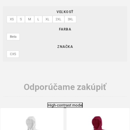
VEĽKOSŤ
XS
S
M
L
XL
2XL
3XL
FARBA
Biela
ZNAČKA
CXS
Odporúčame zakúpiť
High-contrast mode