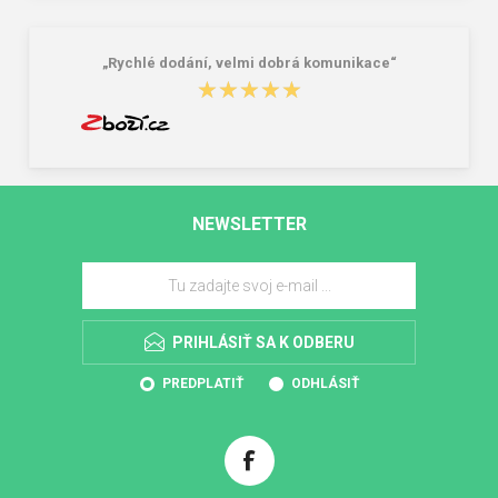
„Rychlé dodání, velmi dobrá komunikace“
★★★★★
★★★★★
NEWSLETTER
PRIHLÁSIŤ SA K ODBERU
PREDPLATIŤ
ODHLÁSIŤ