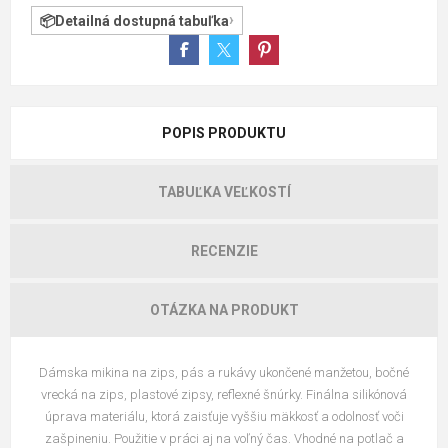
Detailná dostupná tabuľka
POPIS PRODUKTU
TABUĽKA VEĽKOSTÍ
RECENZIE
OTÁZKA NA PRODUKT
Dámska mikina na zips, pás a rukávy ukončené manžetou, bočné
vrecká na zips, plastové zipsy, reflexné šnúrky. Finálna silikónová
úprava materiálu, ktorá zaisťuje vyššiu mäkkosť a odolnosť voči
zašpineniu. Použitie v práci aj na voľný čas. Vhodné na potlač a