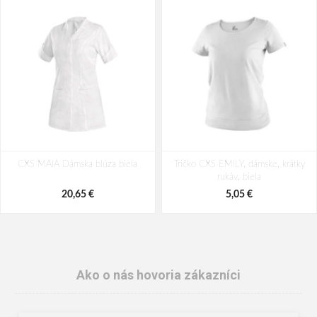
CXS MAIA Dámska blúza biela
Tričko CXS EMILY, dámske, krátky
rukáv, biela
20,65 €
5,05 €
Ako o nás hovoria zákazníci