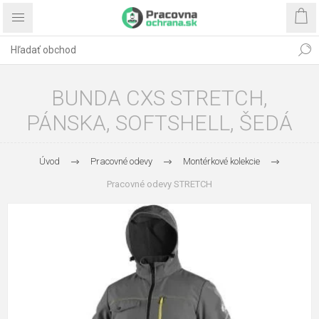
BUNDA CXS STRETCH,
PÁNSKA, SOFTSHELL, ŠEDÁ
Úvod
Pracovné odevy
Montérkové kolekcie
Pracovné odevy STRETCH