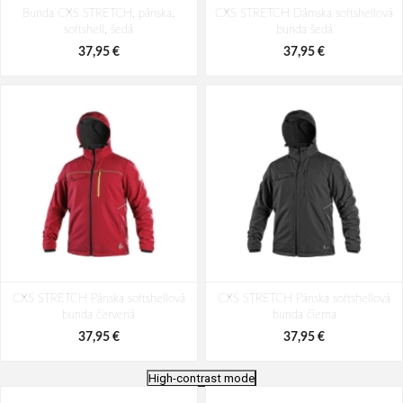
Bunda CXS STRETCH, pánska,
CXS STRETCH Dámska softshellová
softshell, šedá
bunda šedá
37,95 €
37,95 €
CXS STRETCH Pánska softshellová
CXS STRETCH Pánska softshellová
bunda červená
bunda čierna
37,95 €
37,95 €
High-contrast mode