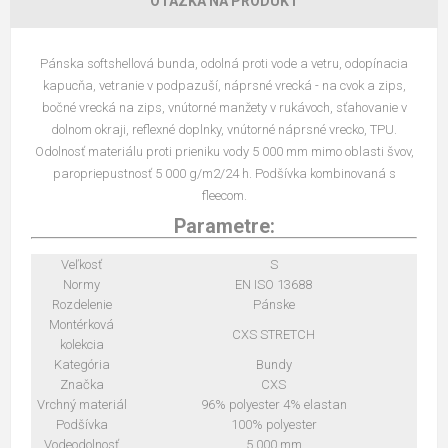
OTÁZKA NA PRODUKT
Pánska softshellová bunda, odolná proti vode a vetru, odopínacia
kapucňa, vetranie v podpazuší, náprsné vrecká - na cvok a zips,
bočné vrecká na zips, vnútorné manžety v rukávoch, sťahovanie v
dolnom okraji, reflexné doplnky, vnútorné náprsné vrecko, TPU.
Odolnosť materiálu proti prieniku vody 5 000 mm mimo oblasti švov,
paropriepustnosť 5 000 g/m2/24 h. Podšívka kombinovaná s
fleecom.
Parametre:
Veľkosť
S
Normy
EN ISO 13688
Rozdelenie
Pánske
Montérková
CXS STRETCH
kolekcia
Kategória
Bundy
Značka
CXS
Vrchný materiál
96% polyester 4% elastan
Podšívka
100% polyester
Vodeodolnosť
5 000 mm