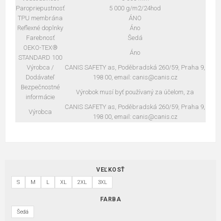
Paropriepustnosť
5 000 g/m2/24hod
TPU membrána
ÁNO
Reflexné doplnky
Áno
Farebnosť
Šedá
OEKO-TEX®
Áno
STANDARD 100
Výrobca /
CANIS SAFETY as, Poděbradská 260/59, Praha 9,
Dodávateľ
198 00, email: canis@canis.cz
Bezpečnostné
Výrobok musí byť používaný za účelom, za
informácie
CANIS SAFETY as, Poděbradská 260/59, Praha 9,
Výrobca
198 00, email: canis@canis.cz
VEĽKOSŤ
S
M
L
XL
2XL
3XL
FARBA
Šedá