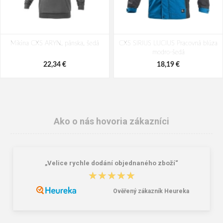
Mikina CXS ARYN, pánska, šedá
CXS SIRIUS LUCIUS Pracovná blúza
modro-šedá
22,34 €
18,19 €
Ako o nás hovoria zákazníci
„Velice rychle dodání objednaného zboží“
★★★★★
★★★★★
Ověřený zákazník Heureka
FF HANS Pracovná bunda šedá
Cerva LEON HV Pánska polokošeľa
žltá / šedá
20,35 €
11,70 €