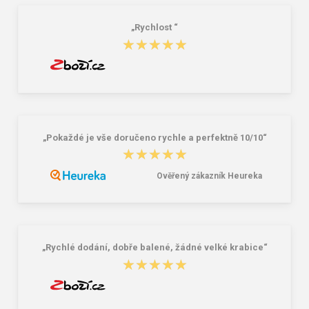
„Rychlost “
★★★★★
★★★★★
„Pokaždé je vše doručeno rychle a perfektně 10/10“
★★★★★
★★★★★
Ověřený zákazník Heureka
„Rychlé dodání, dobře balené, žádné velké krabice“
★★★★★
★★★★★