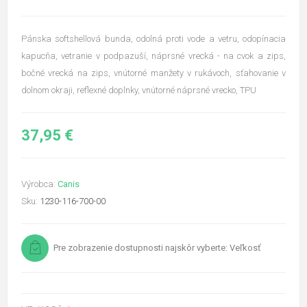
Pánska softshellová bunda, odolná proti vode a vetru, odopínacia
kapucňa, vetranie v podpazuší, náprsné vrecká - na cvok a zips,
bočné vrecká na zips, vnútorné manžety v rukávoch, sťahovanie v
dolnom okraji, reflexné doplnky, vnútorné náprsné vrecko, TPU
37,95 €
Výrobca:
Canis
Sku:
1230-116-700-00
Pre zobrazenie dostupnosti najskôr vyberte: Veľkosť