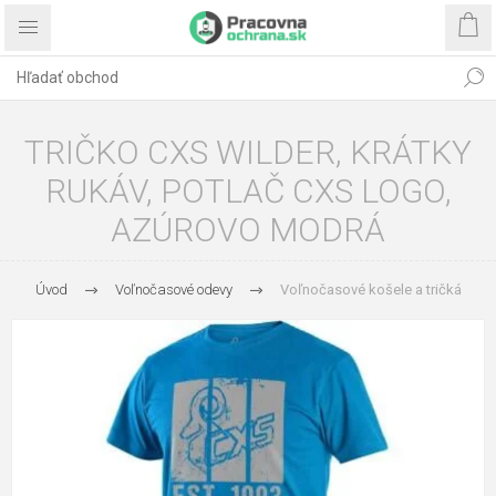
TRIČKO CXS WILDER, KRÁTKY
RUKÁV, POTLAČ CXS LOGO,
AZÚROVO MODRÁ
Úvod
Voľnočasové odevy
Voľnočasové košele a tričká