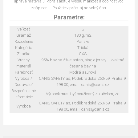
úprava materiálu, ktorá zaisťuje vyššiu mäkkosť a odolnosť voči
zašpineniu. Použitie v práci aj na voľný čas.
Parametre:
Veľkosť
S
Gramáž
180 g/m2
Rozdelenie
Pánske
Kategória
Tričká
Značka
CXS
Vrchný
95% bavlna 5% elastan, single jersey – kvalitná
materiál
česaná bavlna
Farebnosť
Modrá azúrová
Výrobca /
CANIS SAFETY as, Poděbradská 260/59, Praha 9,
Dodávateľ
198 00, email: canis@canis.cz
Bezpečnostné
Výrobok musí byť používaný za účelom, za
informácie
CANIS SAFETY as, Poděbradská 260/59, Praha 9,
Výrobca
198 00, email: canis@canis.cz