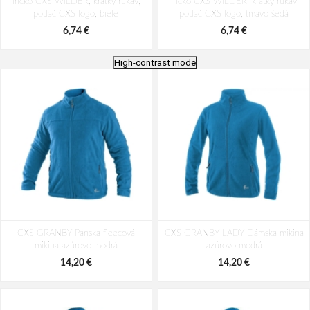
Tričko CXS WILDER, krátky rukáv,
Tričko CXS WILDER, krátky rukáv,
potlač CXS logo, biele
potlač CXS logo, tmavo šedá
6,74 €
6,74 €
High-contrast mode
Tričko CXS SIMON, dlhý rukáv,
Polokošeľa CXS HENRY, pánske,
CXS GRANBY Pánska fleecová
azúrovo modré
CXS GRANBY LADY Dámska mikina
krátky rukáv, šedo-modrá
mikina azúrovo modrá
azúrovo modrá
8,10 €
8,78 €
14,20 €
14,20 €