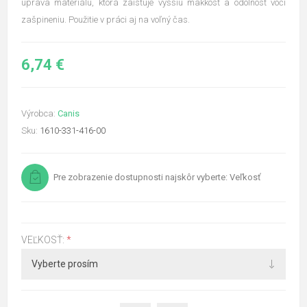
úprava materiálu, ktorá zaisťuje vyššiu mäkkosť a odolnosť voči
zašpineniu. Použitie v práci aj na voľný čas.
6,74 €
Výrobca:
Canis
Sku:
1610-331-416-00
Pre zobrazenie dostupnosti najskôr vyberte: Veľkosť
VEĽKOSŤ:
*