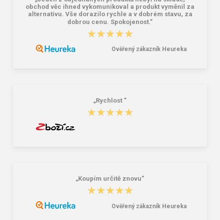
obchod věc ihned vykomunikoval a produkt vyměnil za
alternativu. Vše dorazilo rychle a v dobrém stavu, za
dobrou cenu. Spokojenost.“
★★★★★
★★★★★
Mikina CXS GRANBY CHILD,
Dětské tričko ARDON®TRENDY
detská, fleece, azúrovo modrá
modrá
Ověřený zákazník Heureka
8,44 €
6,66 €
„Rychlost “
★★★★★
★★★★★
„Koupím určitě znovu“
★★★★★
★★★★★
Ověřený zákazník Heureka