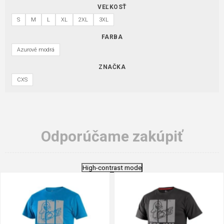
VEĽKOSŤ
S
M
L
XL
2XL
3XL
FARBA
Azurově modrá
ZNAČKA
CXS
Odporúčame zakúpiť
High-contrast mode