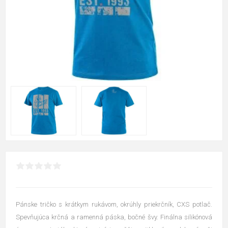
Pánske tričko s krátkym rukávom, okrúhly priekrčník, CXS potlač.
Spevňujúca krčná a ramenná páska, bočné švy. Finálna silikónová