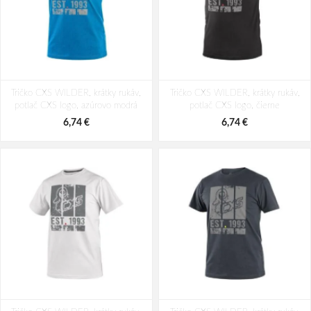
Tričko CXS WILDER, krátky rukáv,
Tričko CXS WILDER, krátky rukáv,
potlač CXS logo, azúrovo modrá
potlač CXS logo, čierne
6,74 €
6,74 €