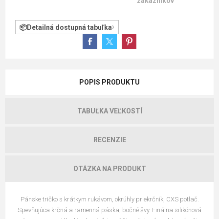
zákazníkov
Detailná dostupná tabuľka
POPIS PRODUKTU
TABUĽKA VEĽKOSTÍ
RECENZIE
OTÁZKA NA PRODUKT
Pánske tričko s krátkym rukávom, okrúhly priekrčník, CXS potlač.
Spevňujúca krčná a ramenná páska, bočné švy. Finálna silikónová