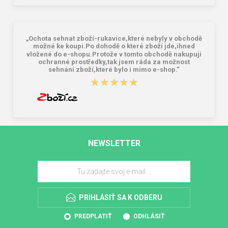
„Ochota sehnat zboží-rukavice,které nebyly v obchodě
možné ke koupi.Po dohodě o které zboží jde,ihned
vložené do e-shopu.Protože v tomto obchodě nakupuji
ochranné prostředky,tak jsem ráda za možnost
sehnání zboží,které bylo i mimo e-shop.“
★★★★★
★★★★★
NEWSLETTER
PRIHLÁSIŤ SA K ODBERU
PREDPLATIŤ
ODHLÁSIŤ