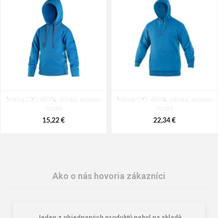
Mikina CXS ARYN, detská, azúrovo
Mikina CXS ARYN, pánska, azúrovo
modrá
modrá
15,22 €
22,34 €
Ako o nás hovoria zákazníci
„Jeden z objednaných produktů nebyl na skladě,