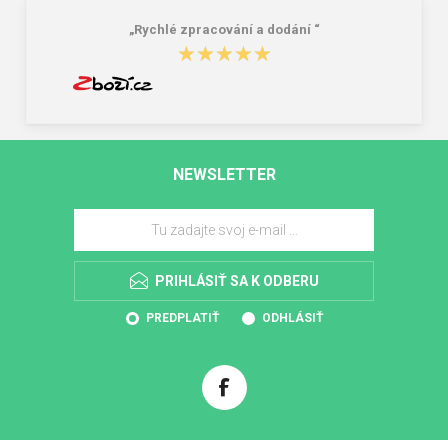
„Rychlé zpracování a dodání “
★★★★★
★★★★★
NEWSLETTER
PRIHLÁSIŤ SA K ODBERU
PREDPLATIŤ
ODHLÁSIŤ