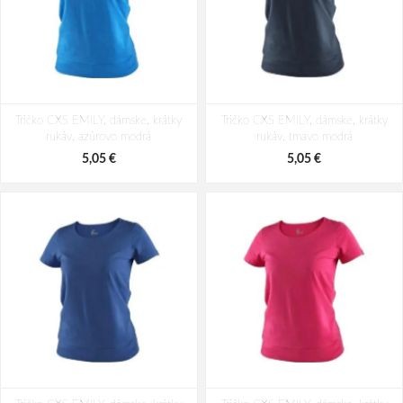
Tričko CXS EMILY, dámske, krátky
Tričko CXS EMILY, dámske, krátky
rukáv, azúrovo modrá
rukáv, tmavo modrá
5,05 €
5,05 €