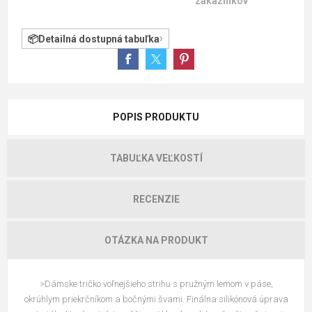
zákazníkov
Detailná dostupná tabuľka
POPIS PRODUKTU
TABUĽKA VEĽKOSTÍ
RECENZIE
OTÁZKA NA PRODUKT
>Dámske tričko voľnejšieho strihu s pružným lemom v páse,
okrúhlym priekrčníkom a bočnými švami. Finálna silikónová úprava