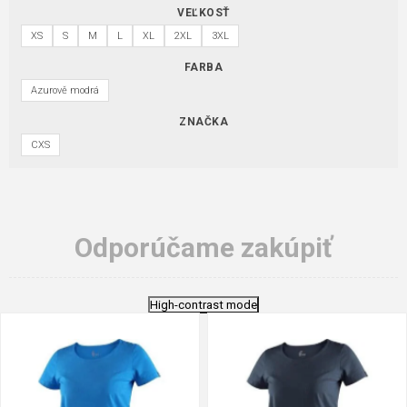
VEĽKOSŤ
XS
S
M
L
XL
2XL
3XL
FARBA
Azurově modrá
ZNAČKA
CXS
Odporúčame zakúpiť
High-contrast mode