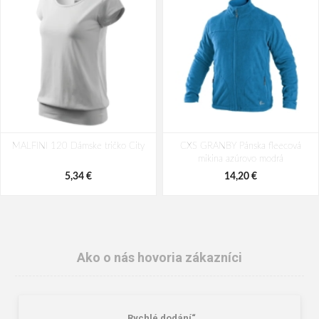
MALFINI 120 Dámske tričko City
CXS GRANBY Pánska fleecová
mikina azúrovo modrá
5,34 €
14,20 €
Ako o nás hovoria zákazníci
„Rychlé dodání“