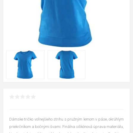
Dámske tričko voľnejšieho strihu s pružným lemom v páse, okrúhlym
priekrčníkom a bočnými švami. Finálna silikónová úprava materiálu,