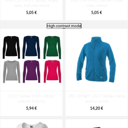
Tričko CXS EMILY, dámske, krátky
Tričko CXS EMILY, dámske, krátky
rukáv, kráľovská modrá
rukáv, ružová
5,05 €
5,05 €
High-contrast mode
Tričko CXS EMILY, dámske, krátky
Tričko CXS EMILY, dámske, krátky
ROLY Dámske tričko s dlhým
rukáv, čierna
CXS GRANBY LADY Dámska mikina
rukáv, červená
rukávom Extreme
azúrovo modrá
5,05 €
5,05 €
5,94 €
14,20 €