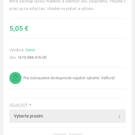
ktorá zaisťuje vyššiu mäkkosť a odolnosť voči zašpineniu. Použitie v
práci aj na voľný čas. Vhodné na potlač a výšivku.
5,05 €
Výrobca:
Canis
Sku:
1610-384-416-00
Pre zobrazenie dostupnosti najskôr vyberte: Veľkosť
VEĽKOSŤ:
*