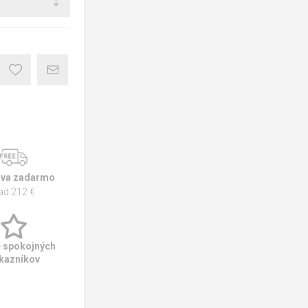
va zadarmo
ad 212 €
e spokojných
kazníkov