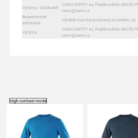
CANIS SAFETY as, Poděbradská 260/59, Pra
Výrobca / Dodávateľ
canis@canis.cz
Bezpečnostné
Výrobok musí byť používaný za účelom, za
informácie
CANIS SAFETY as, Poděbradská 260/59, Pra
Výrobca
canis@canis.cz
High-contrast mode