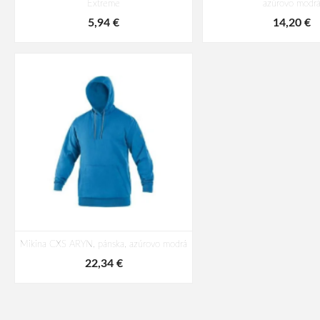
Extreme
azúrovo modr
5,94 €
14,20 €
Mikina CXS ARYN, pánska, azúrovo modrá
22,34 €