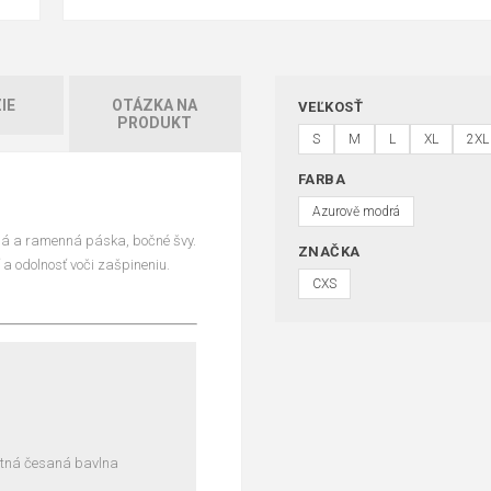
IE
OTÁZKA NA
VEĽKOSŤ
PRODUKT
S
M
L
XL
2XL
FARBA
Azurově modrá
čná a ramenná páska, bočné švy.
ZNAČKA
 a odolnosť voči zašpineniu.
CXS
litná česaná bavlna