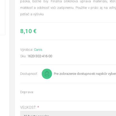
páska, bočné švy. Finálna silikónová úprava materiálu, ktor
mäkkosť a odolnosť voči zašpineniu. Použitie v práci aj na voľ
potlač a výšivku
8,10 €
Výrobca:
Canis
Sku:
1620-302-416-00
Dostupnosť:
Pre zobrazenie dostupnosti najskôr vyber
Doprava:
VEĽKOSŤ:
*