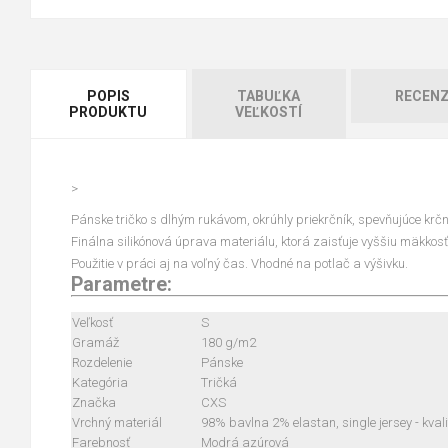
POPIS
TABUĽKA
RECENZ
PRODUKTU
VEĽKOSTÍ
>
Pánske tričko s dlhým rukávom, okrúhly priekrčník, spevňujúce kr
Finálna silikónová úprava materiálu, ktorá zaisťuje vyššiu mäkkosť
Použitie v práci aj na voľný čas. Vhodné na potlač a výšivku.
Parametre:
Veľkosť
S
Gramáž
180 g/m2
Rozdelenie
Pánske
Kategória
Tričká
Značka
CXS
Vrchný materiál
98% bavlna 2% elastan, single jersey - kva
Farebnosť
Modrá azúrová