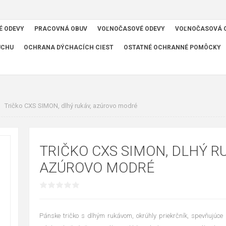
É ODEVY
PRACOVNÁ OBUV
VOĽNOČASOVÉ ODEVY
VOĽNOČASOVÁ 
UCHU
OCHRANA DÝCHACÍCH CIEST
OSTATNÉ OCHRANNÉ POMÔCKY
Tričko CXS SIMON, dlhý rukáv, azúrovo modré
TRIČKO CXS SIMON, DLHÝ RU
AZÚROVO MODRÉ
Pánske tričko s dlhým rukávom, okrúhly priekrčník, spevňujúc