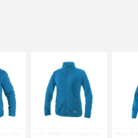
cová mikina
CXS GRANBY LADY Dámska mikina
Mikina CXS A