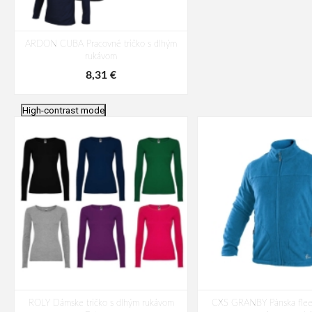
ARDON CUBA Pracovné tričko s dlhým
rukávom
8,31 €
High-contrast mode
ROLY Dámske tričko s dlhým rukávom
CXS GRANBY Pánska flee