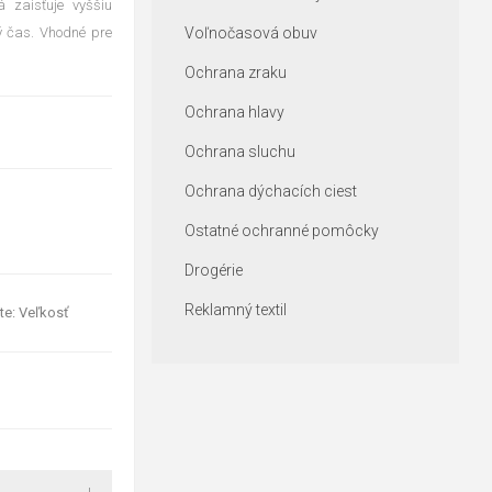
á zaisťuje vyššiu
ný čas. Vhodné pre
Voľnočasová obuv
Ochrana zraku
Ochrana hlavy
Ochrana sluchu
Ochrana dýchacích ciest
Ostatné ochranné pomôcky
Drogérie
Reklamný textil
te: Veľkosť