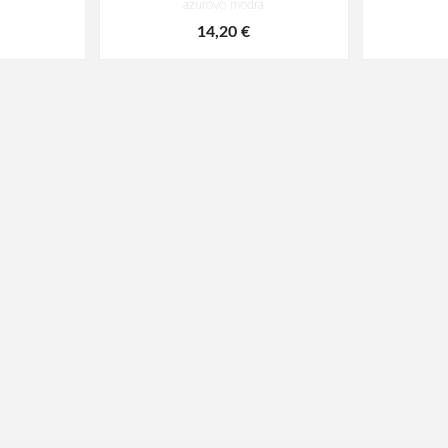
á
azúrovo modrá
14,20 €