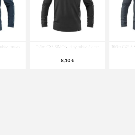
ukáv, tmavo
Tričko CXS SIMON, dlhý rukáv, čierne
Tričko CXS SI
8,10 €