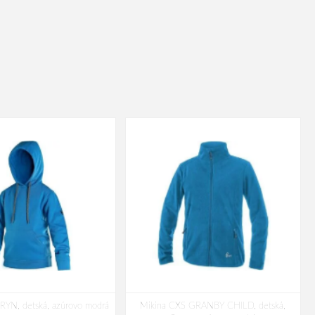
RYN, detská, azúrovo modrá
Mikina CXS GRANBY CHILD, detská,