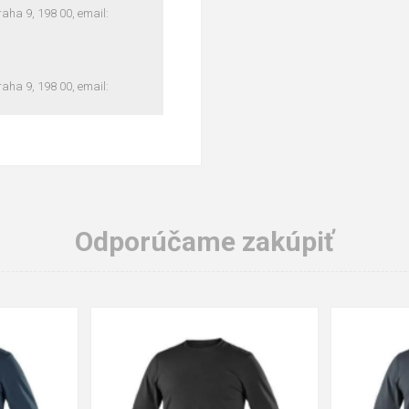
ha 9, 198 00, email:
ha 9, 198 00, email:
Odporúčame zakúpiť