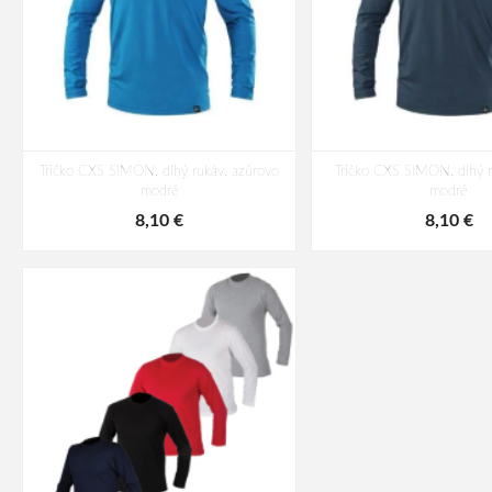
Tričko CXS SIMON, dlhý rukáv, azúrovo
Tričko CXS SIMON, dlhý r
modré
modré
8,10 €
8,10 €