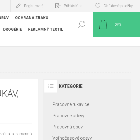
Registrovať
Prihlásiť sa
Obľúbené položky
OBUV
OCHRANA ZRAKU
0
KS
DROGÉRIE
REKLAMNÝ TEXTIL
KATEGÓRIE
KÁV,
Pracovné rukavice
Pracovné odevy
Pracovná obuv
e krčná a ramenná
Voľnočasové odevy