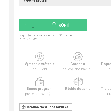
KÚPIŤ
Najnižšia cena za posledných 30 dní pred
zľavou:8,10 €
Výmena a vrátenie
Garancia
Dopra
do 30 dní
najlepšieho nákupu
n
Bonus program
Rýchle dodanie
Tisíc
zá
pre registrovaných
Detailná dostupná tabuľka