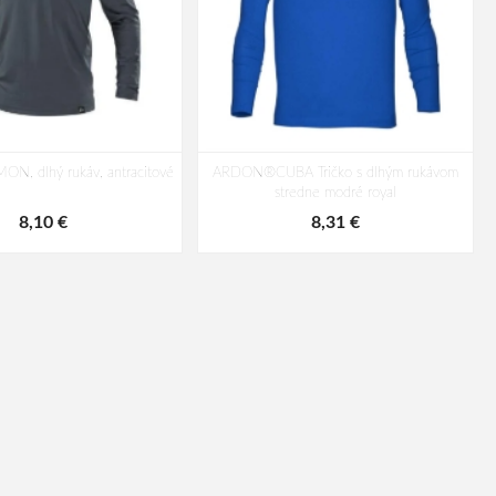
MON, dlhý rukáv, antracitové
ARDON®CUBA Tričko s dlhým rukávom
stredne modré royal
8,10 €
8,31 €