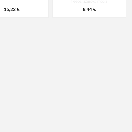
fleece, azúrovo modrá
15,22 €
8,44 €