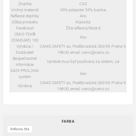
Značka
CXS
Vrchný materiál
65% polyester 35% bavlna
Reflexné doplnky
Áno
Dĺžka produktu
Klasická
Farebnosť
Žltá reflexná/Modrá
OEKO-TEX®
Áno
STANDARD 100
Výrobca /
CANIS SAFETY as, Poděbradská 260/59, Praha 9,
Dodávateľ
198 00, email: canis@canis.cz
Bezpečnostné
Výrobok musí byť používaný za účelom, za
informácie
EASY-PROLONG
Áno
systém
CANIS SAFETY as, Poděbradská 260/59, Praha 9,
Výrobca
198 00, email: canis@canis.cz
FARBA
Reflexná žltá