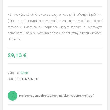
Pánske výstražné nohavice so segmentovanými reflexnými pásikmi
(šírka 7 cm). Pevná keprová väzba zaisťuje pevnosť a odolnosť
materiálu. Nohavice sú zapínané krytým zipsom a plastovým
gombíkom. Pás s pútkami na opasok je odpružený gumou v bokoch.
Nohavice
29,13 €
Výrobca:
Canis
Sku:
1112-002-902-00
Pre zobrazenie dostupnosti najskôr vyberte: Veľkosť