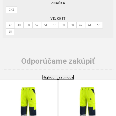
ZNAČKA
CXS
VEĽKOSŤ
46
48
50
52
54
56
58
60
62
64
66
68
Odporúčame zakúpiť
High-contrast mode