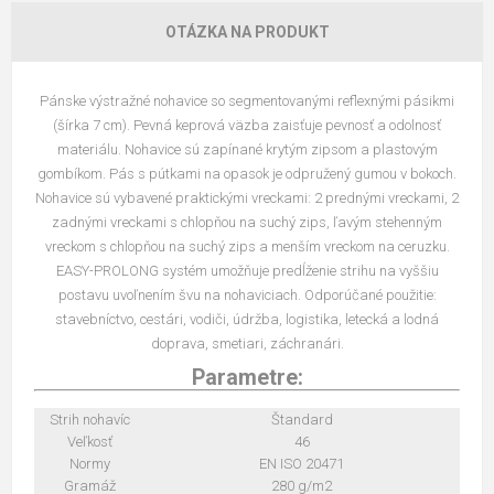
OTÁZKA NA PRODUKT
Pánske výstražné nohavice so segmentovanými reflexnými pásikmi
(šírka 7 cm). Pevná keprová väzba zaisťuje pevnosť a odolnosť
materiálu. Nohavice sú zapínané krytým zipsom a plastovým
gombíkom. Pás s pútkami na opasok je odpružený gumou v bokoch.
Nohavice sú vybavené praktickými vreckami: 2 prednými vreckami, 2
zadnými vreckami s chlopňou na suchý zips, ľavým stehenným
vreckom s chlopňou na suchý zips a menším vreckom na ceruzku.
EASY-PROLONG systém umožňuje predĺženie strihu na vyššiu
postavu uvoľnením švu na nohaviciach. Odporúčané použitie:
stavebníctvo, cestári, vodiči, údržba, logistika, letecká a lodná
doprava, smetiari, záchranári.
Parametre:
Strih nohavíc
Štandard
Veľkosť
46
Normy
EN ISO 20471
Gramáž
280 g/m2