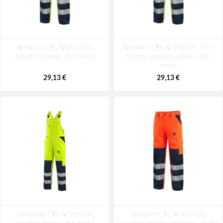
Nohavice CXS NORWICH,
Nohavice CXS NORWICH, 170-
výstražné, pánske, žlto-modré
176cm, výstražné, pánske, žlto-
modré
29,13 €
29,13 €
Záhradníky CXS NORWICH,
Nohavice CXS NORWICH,