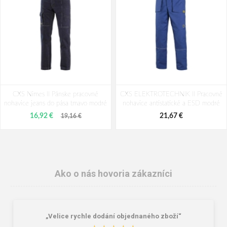
CXS Nimes II Pánske pracovné
CXS ELEKTROTECHNIK II Pracovné
nohavice jeans do pása tmavo modré
nohavice antistatické a ESD modré
16,92 €
21,67 €
19,16 €
Ako o nás hovoria zákazníci
„Velice rychle dodání objednaného zboží“