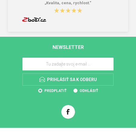
„Kvalita, cena, rychlost.“
★★★★★
★★★★★
NEWSLETTER
PRIHLÁSIŤ SA K ODBERU
PREDPLATIŤ
ODHLÁSIŤ