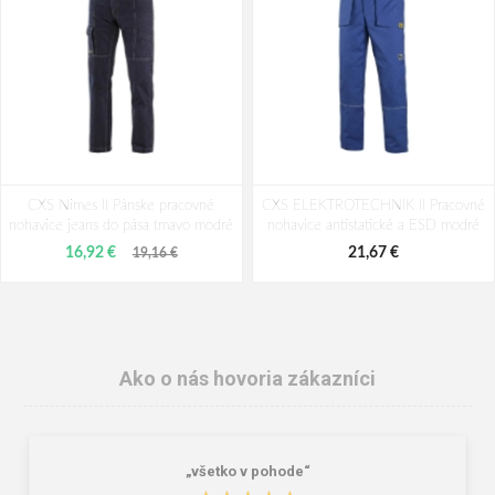
CXS Nimes II Pánske pracovné
CXS ELEKTROTECHNIK II Pracovné
nohavice jeans do pása tmavo modré
nohavice antistatické a ESD modré
16,92 €
21,67 €
19,16 €
Ako o nás hovoria zákazníci
„všetko v pohode“