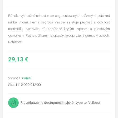
Pánske výstražné nohavice so segmentovanými reflexnými pásikmi
(šírka 7 cm). Pevná keprová väzba zaisťuje pevnosť a odolnosť
materiálu. Nohavice sú zapínané krytým zipsom a plastovým
gombíkom. Pás s pútkami na opasok je odpružený gumou v bokoch.
Nohavice
29,13 €
Výrobca:
Canis
Sku:
1112-002-942-00
Pre zobrazenie dostupnosti najskôr vyberte: Veľkosť