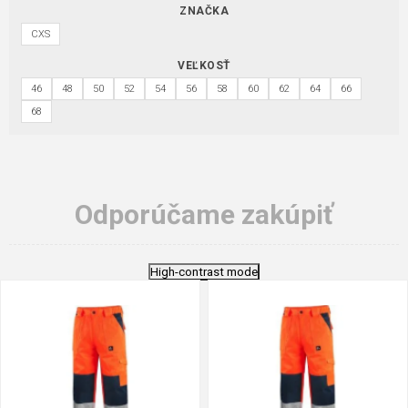
ZNAČKA
CXS
VEĽKOSŤ
46
48
50
52
54
56
58
60
62
64
66
68
Odporúčame zakúpiť
High-contrast mode