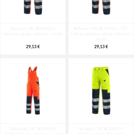
Nohavice CXS NORWICH,
Nohavice CXS NORWICH, 170-
výstražné, pánske, oranžovo - modré
176cm, výstražné, pánske, oranžovo-
modré
29,13 €
29,13 €
Záhradníky CXS NORWICH,
Nohavice CXS NORWICH,