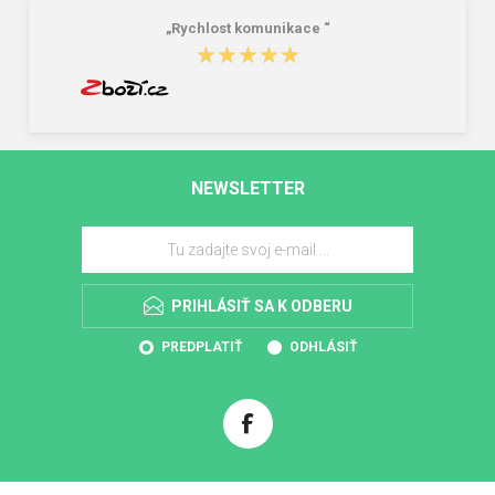
„Rychlost komunikace “
★★★★★
★★★★★
NEWSLETTER
PRIHLÁSIŤ SA K ODBERU
PREDPLATIŤ
ODHLÁSIŤ