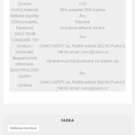
Značka
CXS
Vrchný materiál
65% polyester 35% bavlna
Reflexné doplnky
Áno
Dĺžka produktu
Klasická
Farebnosť
Oranžová reflexná, Modrá
OEKO-TEX®
Áno
STANDARD 100
Výrobca /
CANIS SAFETY as, Poděbradská 260/59, Praha 9,
Dodávateľ
198 00, email: canis@canis.cz
Bezpečnostné
Výrobok musí byť používaný za účelom, za
informácie
EASY-PROLONG
Áno
systém
CANIS SAFETY as, Poděbradská 260/59, Praha 9,
Výrobca
198 00, email: canis@canis.cz
FARBA
Reflexná oranžová