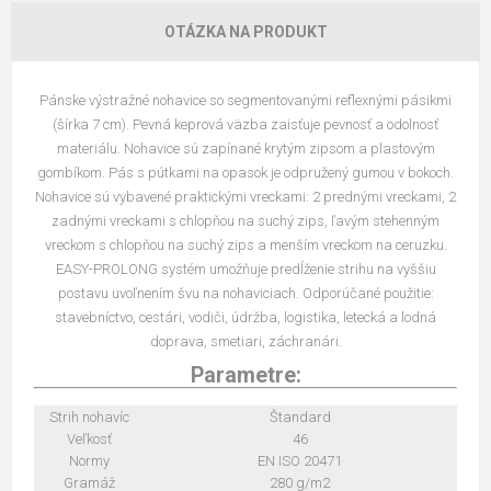
OTÁZKA NA PRODUKT
Pánske výstražné nohavice so segmentovanými reflexnými pásikmi
(šírka 7 cm). Pevná keprová väzba zaisťuje pevnosť a odolnosť
materiálu. Nohavice sú zapínané krytým zipsom a plastovým
gombíkom. Pás s pútkami na opasok je odpružený gumou v bokoch.
Nohavice sú vybavené praktickými vreckami: 2 prednými vreckami, 2
zadnými vreckami s chlopňou na suchý zips, ľavým stehenným
vreckom s chlopňou na suchý zips a menším vreckom na ceruzku.
EASY-PROLONG systém umožňuje predĺženie strihu na vyššiu
postavu uvoľnením švu na nohaviciach. Odporúčané použitie:
stavebníctvo, cestári, vodiči, údržba, logistika, letecká a lodná
doprava, smetiari, záchranári.
Parametre:
Strih nohavíc
Štandard
Veľkosť
46
Normy
EN ISO 20471
Gramáž
280 g/m2