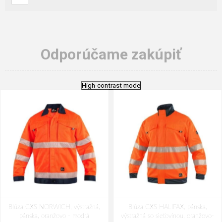
Odporúčame zakúpiť
High-contrast mode
Blúza CXS NORWICH, výstražná,
Blúza CXS HALIFAX, pánska,
pánska, oranžovo - modrá
výstražná so sieťovinou, oranžovo-