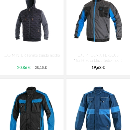
Bunda CXS PRESTON, výstražná,
Bunda CXS BENSON, výstražná,
CXS MINTER Pánska bunda modrá
pánska, oranžovo-modrá
softshell, pánska, oranžovo-modrá
CXS PHOENIX PERSEUS
Montérková blúza šedo-modrá
29,13 €
44,05 €
20,86 €
19,63 €
25,19 €