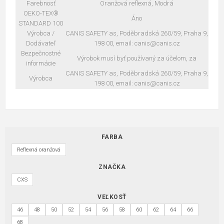
Farebnosť
Oranžová reflexná, Modrá
OEKO-TEX®
Áno
STANDARD 100
Výrobca /
CANIS SAFETY as, Poděbradská 260/59, Praha 9,
Dodávateľ
198 00, email: canis@canis.cz
Bezpečnostné
Výrobok musí byť používaný za účelom, za
informácie
CANIS SAFETY as, Poděbradská 260/59, Praha 9,
Výrobca
198 00, email: canis@canis.cz
FARBA
Reflexná oranžová
ZNAČKA
CXS
VEĽKOSŤ
46
48
50
52
54
56
58
60
62
64
66
68