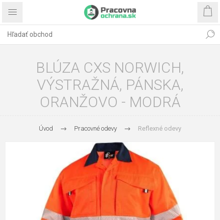
BLÚZA CXS NORWICH,
VÝSTRAŽNÁ, PÁNSKA,
ORANŽOVO - MODRÁ
Úvod
Pracovné odevy
Reflexné odevy