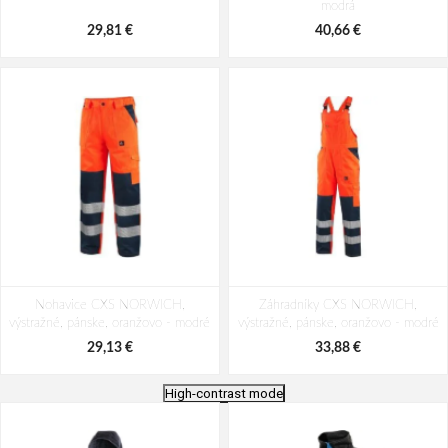
modrá
29,81 €
40,66 €
Nohavice CXS NORWICH,
Záhradníky CXS NORWICH,
výstražné, pánske, oranžovo - modré
výstražné, pánske, oranžovo - modré
29,13 €
33,88 €
High-contrast mode