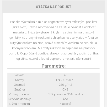
OTÁZKA NA PRODUKT
Pánska výstražná blúza so segmentovanými reflexnými pásikmi
(šírka 5 cm). Pevná keprová väzba zaisťuje pevnosť a odolnosť
materiálu. Blúza je vybavená krytým zapínaním na plastové
gombíky, náprsnými vreckami s chlopňou na suchý zips – ľavá so
skrytým vreckom na zips, pravá s menším vreckom na ceruzku a
bočnými vreckami. Manžety rukávov sú zapínané na plastový
gombík. Odporúčané použitie: stavebníctvo, cestári, vodiči, údržba,
logistika, letecká a lodná doprava, smetiari, záchranári.
Parametre:
Veľkosť
46
Normy
EN ISO 20471
Gramáž
280 g/m2
Značka
CXS
Vrchný materiál
65% polyester 35% bavlna
Reflexné doplnky
Áno
Dĺžka produktu
Klasická