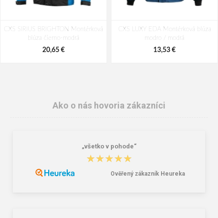
CXS SIRIUS BRIGHTON Montérková
CXS LUXY EDA Montérková blúza
blúza čierno-modrá
modro / modrá
20,65 €
13,53 €
Ako o nás hovoria zákazníci
„všetko v pohode“
★★★★★
★★★★★
Ověřený zákazník Heureka
CXS GRANBY Pánska fleecová
CXS ODEON Pánska mikina stredne
mikina modrá
modrá
14,20 €
14,88 €