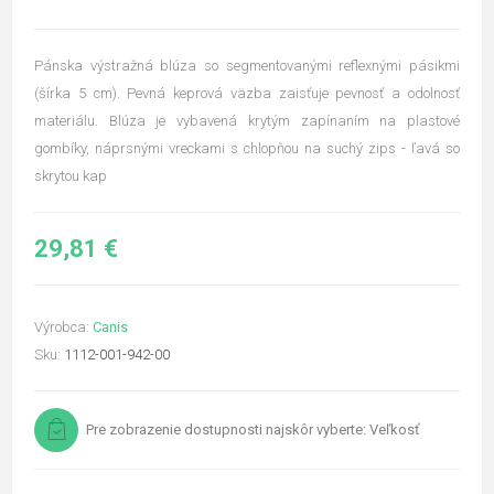
Pánska výstražná blúza so segmentovanými reflexnými pásikmi
(šírka 5 cm). Pevná keprová väzba zaisťuje pevnosť a odolnosť
materiálu. Blúza je vybavená krytým zapínaním na plastové
gombíky, náprsnými vreckami s chlopňou na suchý zips - ľavá so
skrytou kap
29,81 €
Výrobca:
Canis
Sku:
1112-001-942-00
Pre zobrazenie dostupnosti najskôr vyberte: Veľkosť