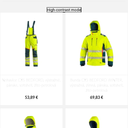
High-contrast mode
Nohavice CXS BEDFORD, výstražné,
Bunda CXS BEDFORD WINTER,
pánske, softshell, žlto-petrolová
výstražná, zimná, pánska, softshell,
žlto-petrolová
53,89 €
69,83 €