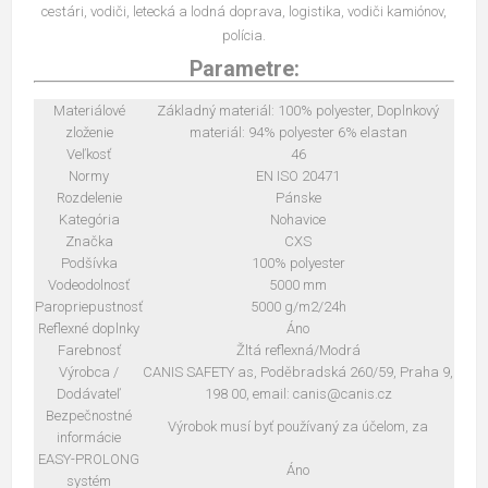
cestári, vodiči, letecká a lodná doprava, logistika, vodiči kamiónov,
polícia.
Parametre:
Materiálové
Základný materiál: 100% polyester, Doplnkový
zloženie
materiál: 94% polyester 6% elastan
Veľkosť
46
Normy
EN ISO 20471
Rozdelenie
Pánske
Kategória
Nohavice
Značka
CXS
Podšívka
100% polyester
Vodeodolnosť
5000 mm
Paropriepustnosť
5000 g/m2/24h
Reflexné doplnky
Áno
Farebnosť
Žltá reflexná/Modrá
Výrobca /
CANIS SAFETY as, Poděbradská 260/59, Praha 9,
Dodávateľ
198 00, email: canis@canis.cz
Bezpečnostné
Výrobok musí byť používaný za účelom, za
informácie
EASY-PROLONG
Áno
systém