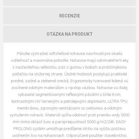
RECENZIE
OTÁZKA NA PRODUKT
Pánske výstražné softshellové nohavice navrhnuté pre skvelú
viditeľnosť a maximálne pohodlie. Nohavice majú odnímateľné traky
s nastaviteľnou veľkosťou, pás s gumou v bokoch a protišmykovou
potlačou na vnútornej strane. Úložné možnosti poskytujú praktické
predné, zadné a stehenné vrecká. Ergonomicky tvarované kolená sú
zosilnené odolným materiálom s ripstop väzbou. Nohavice sú ďalej
vybavené segmentovanými reflexnými pásikmi o šírke 6 cm,
kontrastnými HV červenými a petrolejovými doplnkami, ULTRA TPU
membránou, zipsovými ventiláciami so sieťovinou a odolným
vystužením nohavíc. Materiál spĺňa odolnosť proti prieniku vody 5000
mm mimo oblasť švov a paropriepustnosť 5000 g/m2/24h. EASY-
PROLONG systém umožňuje predĺženie strihu na vyššiu postavu
uvoľnením švu na nohaviciach. Odporúčané použitie: stavebníctvo,