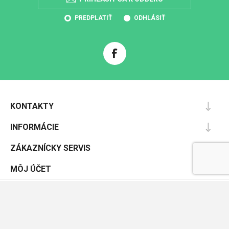
PREDPLATIŤ
ODHLÁSIŤ
KONTAKTY
INFORMÁCIE
ZÁKAZNÍCKY SERVIS
MÔJ ÚČET
Powered by
nopCommerce
Designed by
Nop-Templates.com
Copyright © 2026 Pracovnáochrana.sk. Všetky práva vyhradené.