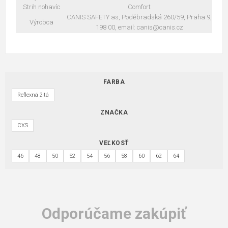
Strih nohavíc
Comfort
CANIS SAFETY as, Poděbradská 260/59, Praha 9,
Výrobca
198 00, email: canis@canis.cz
FARBA
Reflexná žltá
ZNAČKA
CXS
VEĽKOSŤ
46
48
50
52
54
56
58
60
62
64
Odporúčame zakúpiť