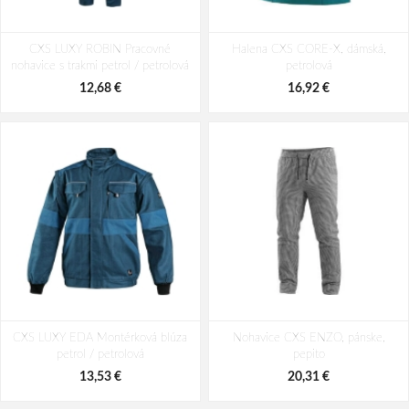
CXS BENSON Výstražná zateplená
CXS LONDON Výstražná bunda 5v1
CXS LUXY ROBIN Pracovné
bunda žlto-čierna
Halena CXS CORE-X, dámská,
žlto-modrá
nohavice s trakmi petrol / petrolová
petrolová
57,62 €
73,22 €
12,68 €
16,92 €
CXS LUXY EDA Montérková blúza
Nohavice CXS ENZO, pánske,
petrol / petrolová
pepito
13,53 €
20,31 €