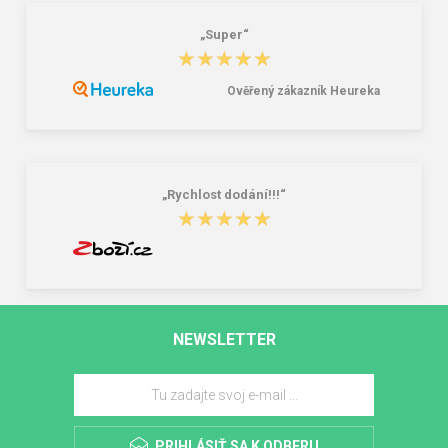
„Super“
★★★★★
★★★★★
Ověřený zákazník Heureka
„Rychlost dodání!!!“
★★★★★
★★★★★
NEWSLETTER
PRIHLÁSIŤ SA K ODBERU