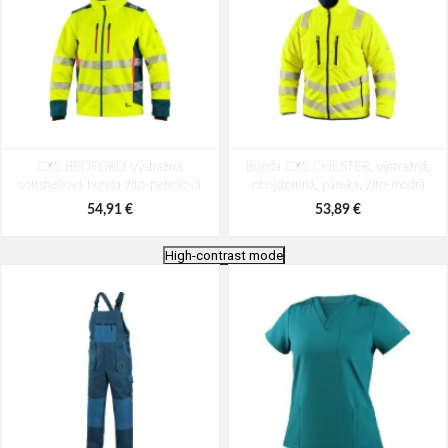
CXS BEDFORD Výstražná
Bunda CXS CHESTER, výstražná,
softshellová bunda žlto-petrolová
obojstranná, pánska, žlto-modrá
54,91 €
53,89 €
High-contrast mode