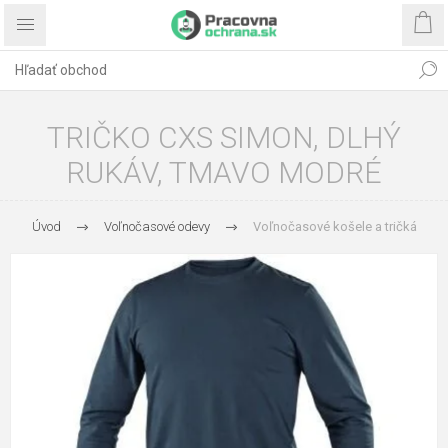
TRIČKO CXS SIMON, DLHÝ
RUKÁV, TMAVO MODRÉ
Úvod
Voľnočasové odevy
Voľnočasové košele a tričká