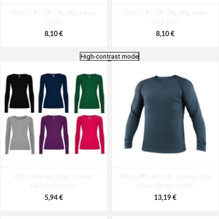
Tričko CXS SIMON, dlhý rukáv,
Tričko CXS SIMON, dlhý rukáv,
čierne
antracitové
8,10 €
8,10 €
High-contrast mode
ARDON®CUBA Tričko s dlhým
ARDON CUBA Pracovné tričko s
rukávom stredne modré royal
ROLY Dámske tričko s dlhým
Tričko CXS ACTIVE, funkčný, dlhý
dlhým rukávom
rukávom Extreme
rukáv, pánske, modré
8,31 €
8,31 €
5,94 €
13,19 €