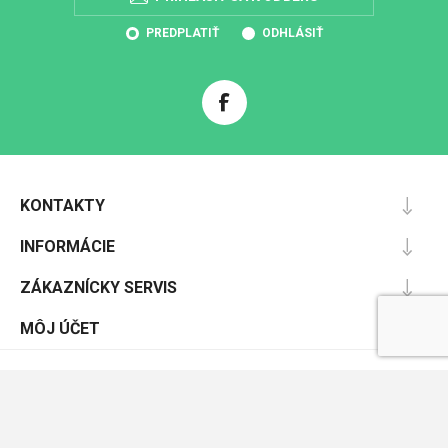
PREDPLATIŤ
ODHLÁSIŤ
KONTAKTY
INFORMÁCIE
ZÁKAZNÍCKY SERVIS
MÔJ ÚČET
Powered by
nopCommerce
Designed by
Nop-Templates.com
Copyright © 2026 Pracovnáochrana.sk. Všetky práva vyhradené.