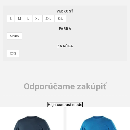
VEĽKOSŤ
S
M
L
XL
2XL
3XL
FARBA
Modrá
ZNAČKA
CXS
Odporúčame zakúpiť
High-contrast mode