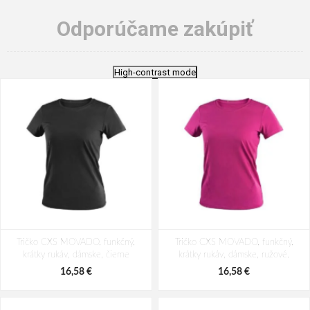
Odporúčame zakúpiť
High-contrast mode
Tričko CXS MOVADO, funkčný,
Tričko CXS MOVADO, funkčný,
krátky rukáv, dámske, čierne
krátky rukáv, dámske, ružové.
16,58 €
16,58 €