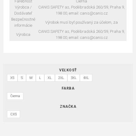
Farebnosť
Čierna
Výrobca /
CANIS SAFETY as, Poděbradská 260/59, Praha 9,
Dodávateľ
198 00, email: canis@canis.cz
Bezpečnostné
Výrobok musí byť používaný za účelom, za
informácie
CANIS SAFETY as, Poděbradská 260/59, Praha 9,
Výrobca
198 00, email: canis@canis.cz
VEĽKOSŤ
XS
S
M
L
XL
2XL
3XL
4XL
FARBA
Čierna
ZNAČKA
CXS