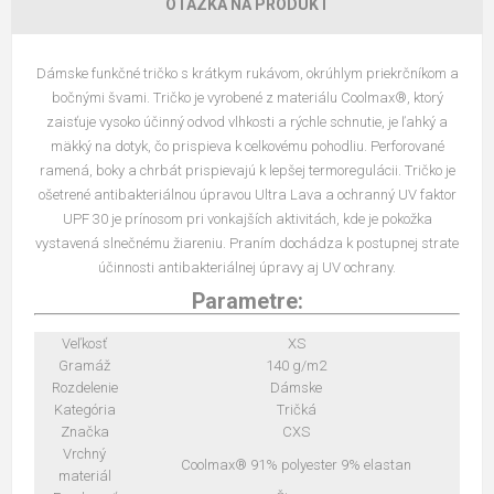
OTÁZKA NA PRODUKT
Dámske funkčné tričko s krátkym rukávom, okrúhlym priekrčníkom a
bočnými švami. Tričko je vyrobené z materiálu Coolmax®, ktorý
zaisťuje vysoko účinný odvod vlhkosti a rýchle schnutie, je ľahký a
mäkký na dotyk, čo prispieva k celkovému pohodliu. Perforované
ramená, boky a chrbát prispievajú k lepšej termoregulácii. Tričko je
ošetrené antibakteriálnou úpravou Ultra Lava a ochranný UV faktor
UPF 30 je prínosom pri vonkajších aktivitách, kde je pokožka
vystavená slnečnému žiareniu. Praním dochádza k postupnej strate
účinnosti antibakteriálnej úpravy aj UV ochrany.
Parametre:
Veľkosť
XS
Gramáž
140 g/m2
Rozdelenie
Dámske
Kategória
Tričká
Značka
CXS
Vrchný
Coolmax® 91% polyester 9% elastan
materiál