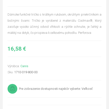
Dámske funkčné tričko s krátkym rukávom, okrúhlym priekrčníkom a
bočnými švami. Tričko je vyrobené z materiálu Coolmax®, ktorý
zaisťuje vysoko účinný odvod vlhkosti a rýchle schnutie, je ľahký a
mäkký na dotyk, čo prispieva k celkovému pohodliu. Perforova
16,58 €
Výrobca:
Canis
Sku:
1710-019-800-00
Pre zobrazenie dostupnosti najskôr vyberte: Veľkosť