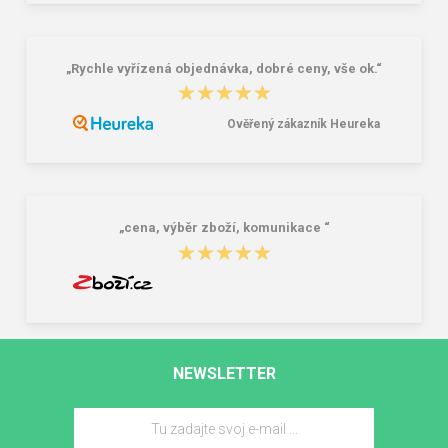
„Rychle vyřízená objednávka, dobré ceny, vše ok.“
★★★★★
★★★★★
Ověřený zákazník Heureka
„cena, výběr zboží, komunikace “
★★★★★
★★★★★
NEWSLETTER