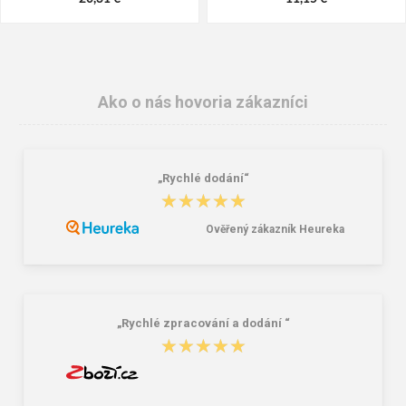
Ako o nás hovoria zákazníci
„Rychlé dodání“
★★★★★
★★★★★
Ověřený zákazník Heureka
CXS PHOENIX FORTUNE Dámske
ROLY Dámske tričko s dlhým
pracovné kraťasy šedo-čierne
rukávom Extreme
10,13 €
5,94 €
„Rychlé zpracování a dodání “
★★★★★
★★★★★