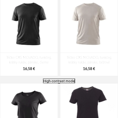
Tričko CXS MOVADO, funkčný,
Tričko CXS MOVADO, funkčný,
krátky rukáv, pánske, čierne
krátky rukáv, pánske, béžové
16,58 €
16,58 €
High-contrast mode