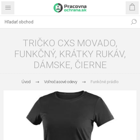
TRIČKO CXS MOVADO,
FUNKČNÝ, KRÁTKY RUKÁV,
DÁMSKE, ČIERNE
Úvod
Voľnočasové odevy
Funkčné prádlo