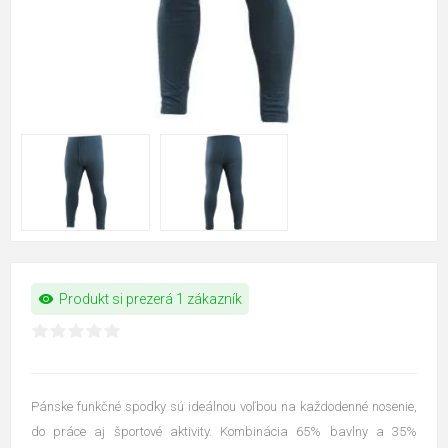
visibility
Produkt si prezerá 1 zákazník
Pánske funkčné spodky sú ideálnou voľbou na každodenné nosenie,
do práce aj športové aktivity. Kombinácia 65% bavlny a 35%