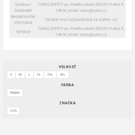
Výrobca /
CANIS SAFETY as, Poděbradská 260/59, Praha 9,
Dodávateľ
198 00, email: canis@canis.cz
Bezpečnostné
Výrobok musí byť používaný za účelom, za
informácie
CANIS SAFETY as, Poděbradská 260/59, Praha 9,
Výrobca
198 00, email: canis@canis.cz
VEĽKOSŤ
S
M
L
XL
2XL
3XL
FARBA
Modrá
ZNAČKA
CXS