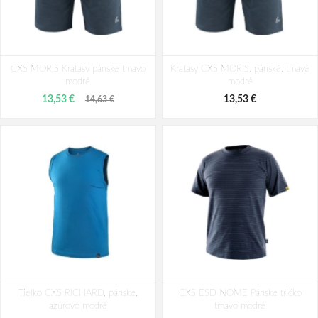
Tričko CXS ACTIVE, funkčný, dlhý
Spodky CXS COOLDRY, funkčné,
CXS MORIS Kraťasy pánske tmavo
rukáv, pánske, modré
Kraťasy CXS MORIS, pánské, tmavě
pánske, čierno-tmavo šedé
modré
modré
13,19 €
13,19 €
13,53 €
13,53 €
14,63 €
Tielko CXS RICHARD, pánske,
CXS ESD NOME Pánske tričko
azúrovo modré
tmavo modré