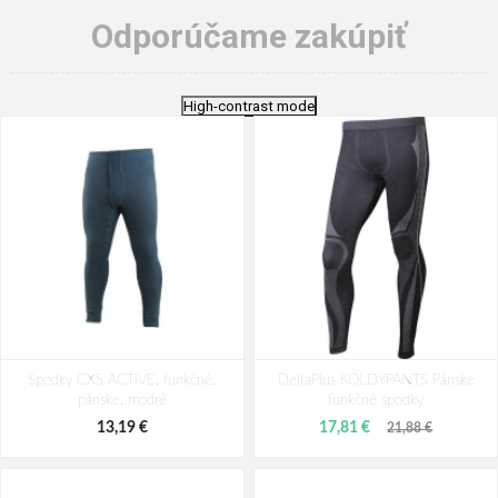
Odporúčame zakúpiť
High-contrast mode
Spodky CXS ACTIVE, funkčné,
DeltaPlus KOLDYPANTS Pánske
pánske, modré
funkčné spodky
13,19 €
17,81 €
21,88 €