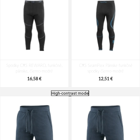
Spodky CXS REWARD, funkčné,
CXS SeamFlex Pánske funkčné
pánske, čierno-modré
spodky čierno-modré
16,58 €
12,51 €
High-contrast mode