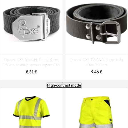
Opasok CXS NAVAH, čierny, 4 cm,
Opasok CXS TWANA, 4 cm, koža,
150cm, textilný, spona s logom CXS
dĺžka 150 cm
8,31 €
9,46 €
High-contrast mode