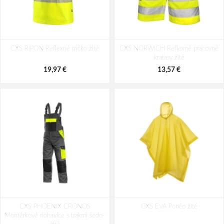
Hrebenatka CXS PAT
CXS Scallop MAT
CXS RIPON Reflexné tričko žlté
CXS NORWICH Reflexné pracovné
12,51 €
10,47 €
kraťasy žlté
19,97 €
13,57 €
CXS PHOENIX CRONOS
CXS EVA Pončo žlté
Montérkové nohavice s trakmi šedo-