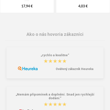
žlté
17,94 €
4,03 €
Ako o nás hovoria zákazníci
„rychlo a kvalitne“
★★★★★
★★★★★
Ověřený zákazník Heureka
CXS SOFT Ponožky čierno-žlté
KNOXFIELD HI-VIS Reflexné tričko
- žlté
3,69 €
11,87 €
22,85 €
„Nemám připomínek a doplnění. Snad jen rychlejší
dodání.“
★★★★★
★★★★★