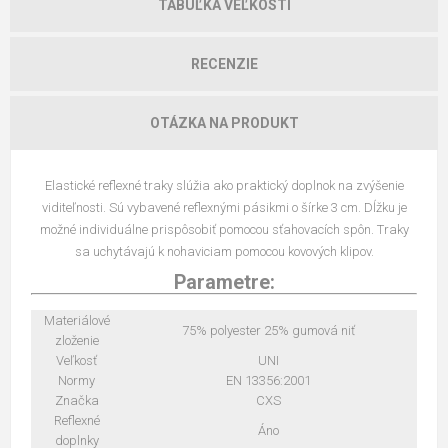
TABUĽKA VEĽKOSTÍ
RECENZIE
OTÁZKA NA PRODUKT
Elastické reflexné traky slúžia ako praktický doplnok na zvýšenie
viditeľnosti. Sú vybavené reflexnými pásikmi o šírke 3 cm. Dĺžku je
možné individuálne prispôsobiť pomocou sťahovacích spôn. Traky
sa uchytávajú k nohaviciam pomocou kovových klipov.
Parametre:
Materiálové
75% polyester 25% gumová niť
zloženie
Veľkosť
UNI
Normy
EN 13356:2001
Značka
CXS
Reflexné
Áno
doplnky