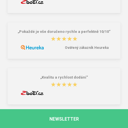
„Pokaždé je vše doručeno rychle a perfektně 10/10“
★★★★★
★★★★★
Ověřený zákazník Heureka
„Kvalitu a rychlost dodání“
★★★★★
★★★★★
NEWSLETTER