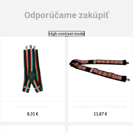
Odporúčame zakúpiť
High-contrast mode
Traky 5cm, farebné
Australian Line EMERTON traky
8,31 €
11,87 €