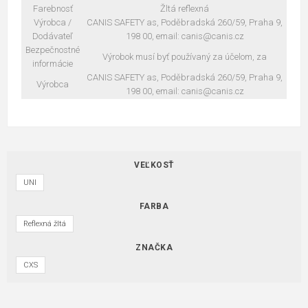
Farebnosť
Žltá reflexná
Výrobca /
CANIS SAFETY as, Poděbradská 260/59, Praha 9,
Dodávateľ
198 00, email: canis@canis.cz
Bezpečnostné
Výrobok musí byť používaný za účelom, za
informácie
CANIS SAFETY as, Poděbradská 260/59, Praha 9,
Výrobca
198 00, email: canis@canis.cz
VEĽKOSŤ
UNI
FARBA
Reflexná žltá
ZNAČKA
CXS