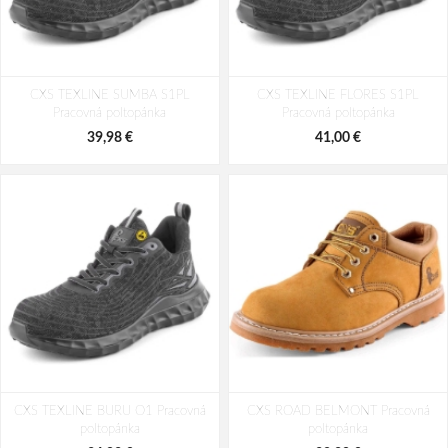
CXS TEXLINE SUMBA S1PL
CXS TEXLINE FLORES S1PL
Pracovná poltopánka
Pracovná poltopánka
39,98 €
41,00 €
CXS TEXLINE BURU O1 Pracovná
CXS ROAD BELMONT Pracovná
poltopánka
poltopánka