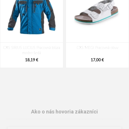
CXS SIRIUS LUCIUS Pracovná blúza
CXS MEGI Pracovná obuv
modro-šedá
18,19 €
17,00 €
Ako o nás hovoria zákazníci