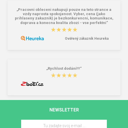
„Pracovni obleceni nakupuji pouze na teto strance a
vzdy naprosta spokojenost. Vyber, cena (jako
prihlaseny zakaznik) je bezkonkurencni, komunikace,
doprava a konecna kvalita zbozi - vse perfektni“
★★★★★
★★★★★
Ověřený zákazník Heureka
„Rychlost dodání!!!“
★★★★★
★★★★★
NEWSLETTER