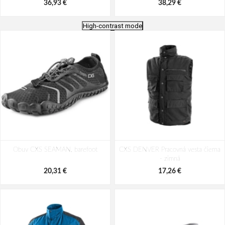
36,93 €
38,29 €
High-contrast mode
CXS ROAD MADISON Pracovná
CXS ROAD LOVEL Pracovná
Obuv CXS SEAMAN, barefoot
poltopánka
CXS DENVER Pracovná vesta čierna
poltopánka
- zimná
38,29 €
37,48 €
20,31 €
17,26 €