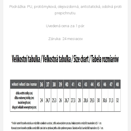
Podrážka: PU, protišmyková, olejovzdorná, antistatická, odolná proti
prepichnutiu.
Uvedená cena za 1 pár.
Záruka: 24 mesiacov