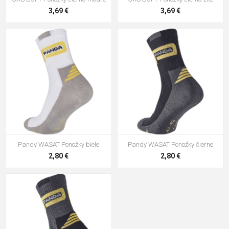
3,69 €
3,69 €
Pandy WASAT Ponožky biele
Pandy WASAT Ponožky čierne
2,80 €
2,80 €