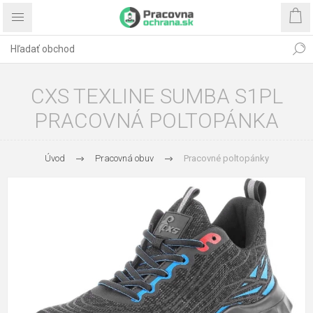
CXS TEXLINE SUMBA S1PL
PRACOVNÁ POLTOPÁNKA
Úvod
Pracovná obuv
Pracovné poltopánky