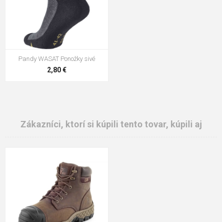
Pandy WASAT Ponožky sivé
2,80 €
Zákazníci, ktorí si kúpili tento tovar, kúpili aj