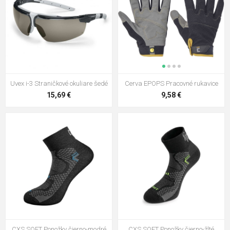
Uvex i-3 Straničkové okuliare šedé
Cerva EPOPS Pracovné rukavice
15,69 €
9,58 €
CXS SOFT Ponožky čierno-modré
CXS SOFT Ponožky čierno-žlté