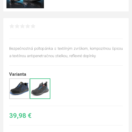
Bezpečnostná poltopánka s textilným zvrškom, kompozitnou špicou
a textilnou antipenetračnou stielkou, reflexné doplnky.
Varianta
39,98 €