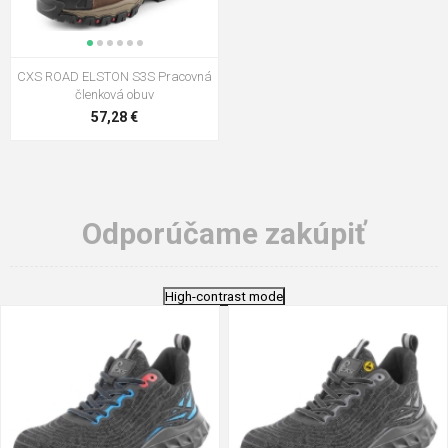
CXS ROAD ELSTON S3S Pracovná
členková obuv
57,28 €
Odporúčame zakúpiť
High-contrast mode