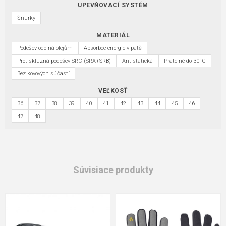
UPEVŇOVACÍ SYSTÉM
Šnúrky
MATERIÁL
Podešev odolná olejům
Absorbce energie v patě
Protiskluzná podešev SRC (SRA+SRB)
Antistatická
Pratelné do 30°C
Bez kovových súčastí
VEĽKOSŤ
36
37
38
39
40
41
42
43
44
45
46
47
48
Súvisiace produkty