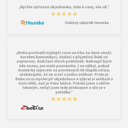
„Rychle vyřízená objednávka, dobré ceny, vše ok.“
CXS STONE APATIT O1 Pracovná
CXS STONE APATIT WINTER O2
★★★★★
★★★★★
členková obuv
Pracovná členková obuv zimná
21,33 €
21,33 €
Ověřený zákazník Heureka
„Mohu pochválit nejlepší cenu na trhu za dané zboží,
korektní komunikaci, dodání v přijatelné lhůtě od
zaplacení, dodržení všech podmínek. Nakoupil bych
zde znovu, jen malé poznámka, ( ne výtka), pokud
monterky vyperete na povolených 60 stupňů celsia,
očekávajete, že se srazí o jednu velikost. Proto je
třeba na to myslet při objednávce a vybrat si velikost o
číslo větší, než je Vaše běžná. Počítal jsem s něčím
takovým, nebyl jsem tedy překvapen a vše je v
pořádku.“
★★★★★
★★★★★