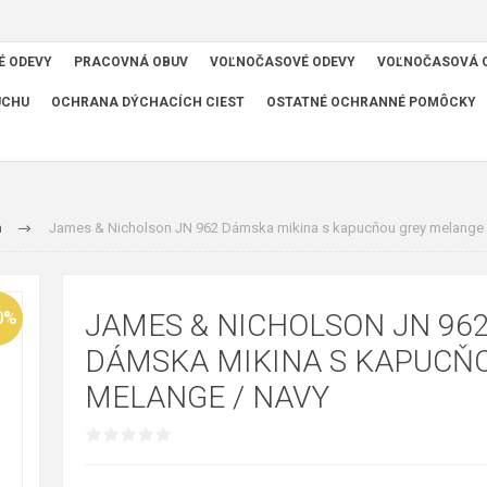
É ODEVY
PRACOVNÁ OBUV
VOĽNOČASOVÉ ODEVY
VOĽNOČASOVÁ 
UCHU
OCHRANA DÝCHACÍCH CIEST
OSTATNÉ OCHRANNÉ POMÔCKY
a
James & Nicholson JN 962 Dámska mikina s kapucňou grey melange /
0%
JAMES & NICHOLSON JN 96
DÁMSKA MIKINA S KAPUCŇ
MELANGE / ​NAVY