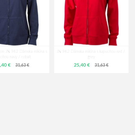
son JN 962 Dámska mikina s
JN 962 Dámska mikina s kapucňou red / ​
cňou navy / cobalt
grey
,40 €
25,40 €
31,63 €
31,63 €