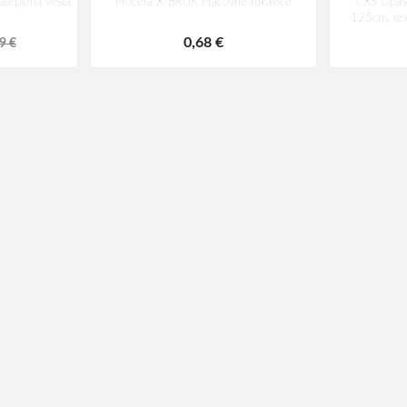
teplená vesta
Procera X-BRUK Pracovné rukavice
CXS Opaso
125cm, tex
0,68 €
9 €