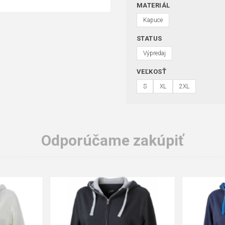
MATERIÁL
Kapuce
STATUS
Výpredaj
VEĽKOSŤ
S
XL
2XL
Odporúčame zakúpiť