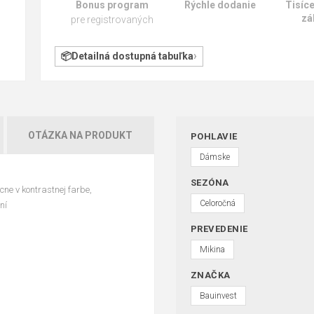
Bonus program
Rýchle dodanie
Tisíc
zá
pre registrovaných
Detailná dostupná tabuľka
OTÁZKA NA PRODUKT
POHLAVIE
Dámske
SEZÓNA
ne v kontrastnej farbe,
Celoročná
ní
PREVEDENIE
Mikina
ZNAČKA
Bauinvest