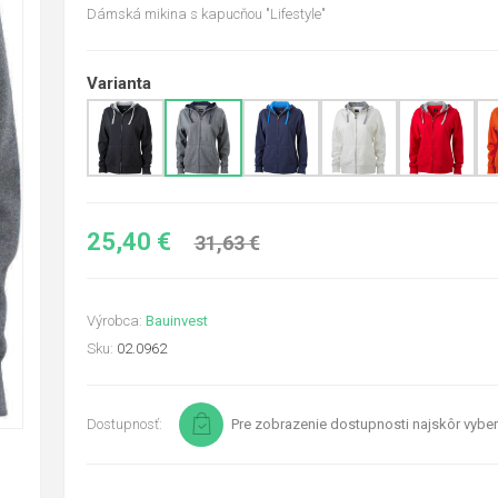
Dámská mikina s kapucňou "Lifestyle"
Varianta
25,40 €
31,63 €
Výrobca:
Bauinvest
Sku:
02.0962
Dostupnosť:
Pre zobrazenie dostupnosti najskôr vyber