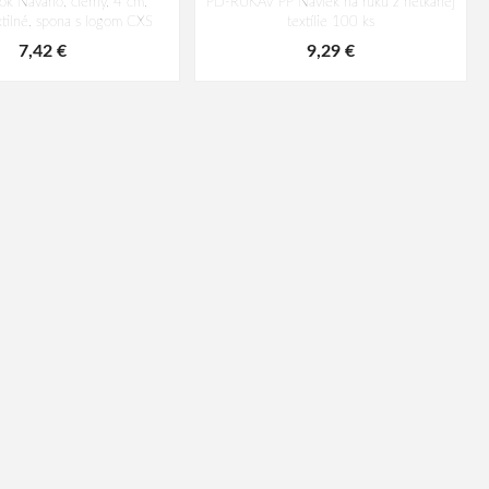
k Navaho, čierny, 4 cm,
PD-RUKAV PP Návlek na ruku z netkanej
tilné, spona s logom CXS
textílie 100 ks
7,42 €
9,29 €