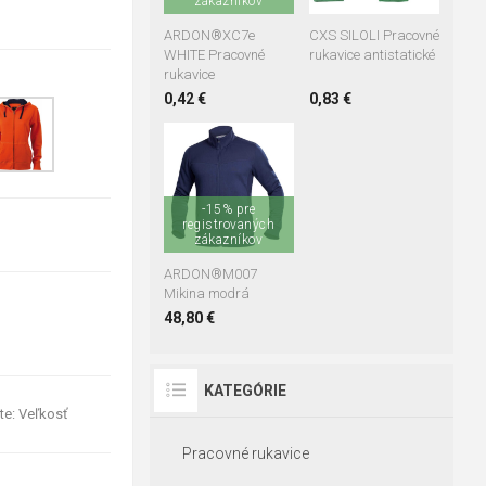
zákazníkov
ARDON®XC7e
CXS SILOLI Pracovné
WHITE Pracovné
rukavice antistatické
rukavice
0,42 €
0,83 €
+4
S
M
L
XL
-15% pre
2XL
3XL
4XL
registrovaných
zákazníkov
ARDON®M007
Mikina modrá
48,80 €
KATEGÓRIE
te: Veľkosť
Pracovné rukavice