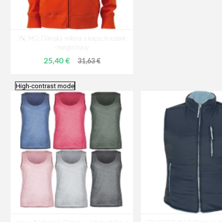
JN 962 Dámska mikina s kapucňoudark
orange/navy
25,40 €
31,63 €
High-contrast mode