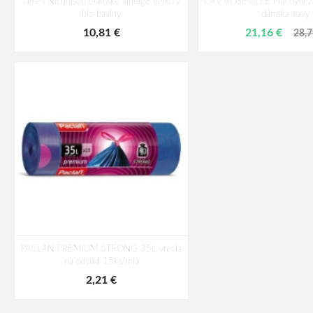
James Nicholson Dámske vintage tielko z
CRV ROSEVILLE Pracovní za
bio bavlny
dámska navy
10,81 €
21,16 €
28,7
PACLAN PREMIUM STRONG 35L vrecia
na odpad 15ks/rola
2,21 €