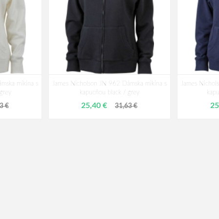
mska mikina s
James Nicholson JN 962 Dámska mikina s
James Nichol
grey
kapucňou black / ​grey
kapu
25,40 €
25
3 €
31,63 €