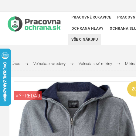
PRACOVNÉ RUKAVICE
PRACOVN
OCHRANA HLAVY
OCHRANA SL
VŠE O NÁKUPU
Úvod
Voľnočasové odevy
Voľnočasové mikiny
Mikin
- 2
VÝPREDAJ