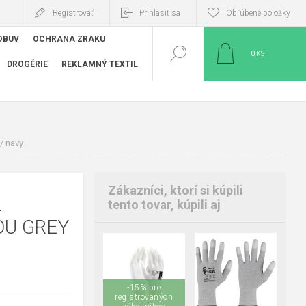
Registrovať
Prihlásiť sa
Obľúbené položky
OBUV
OCHRANA ZRAKU
0
KS
DROGÉRIE
REKLAMNÝ TEXTIL
 ​navy
Zákazníci, ktorí si kúpili
2
tento tovar, kúpili aj
OU GREY
06
07
08
09
10
11
08
09
11
-15% pre
registrovaných