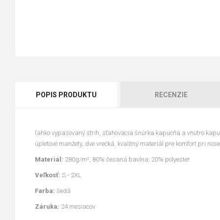
POPIS PRODUKTU
RECENZIE
ľahko vypasovaný strih, sťahovacia šnúrka kapucňa a vnútro kapuc
úpletové manžety, dve vrecká, kvalitný materiál pre komfort pri nose
Materiál:
280g/m², 80% česaná bavlna, 20% polyester
Veľkosť:
S - 2XL
Farba:
šedá
Záruka:
24 mesiacov