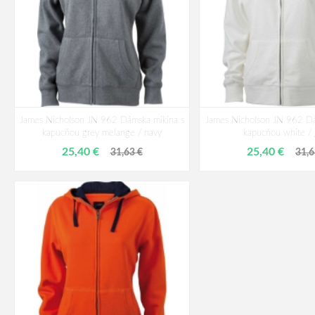
James Nicholson JN 962 Dámska mikina s
James Nicholson JN 962 Dá
kapucňou grey melange / ​navy
kapucňou white / 
25,40 €
25,40 €
31,63 €
31,6