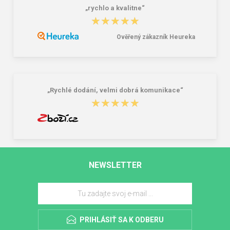
„rychlo a kvalitne“
★★★★★
★★★★★
Ověřený zákazník Heureka
„Rychlé dodání, velmi dobrá komunikace“
★★★★★
★★★★★
NEWSLETTER
PRIHLÁSIŤ SA K ODBERU