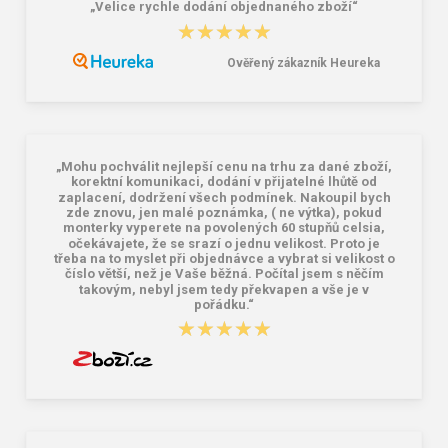
„Velice rychle dodání objednaného zboží“
Promodoro Pánske tričko bio
Kariban K425 Dámska softshellová
★★★★★
★★★★★
premium steel grey
bunda
10,77 €
8,44 €
19,89 €
Ověřený zákazník Heureka
„Mohu pochválit nejlepší cenu na trhu za dané zboží,
korektní komunikaci, dodání v přijatelné lhůtě od
zaplacení, dodržení všech podmínek. Nakoupil bych
zde znovu, jen malé poznámka, ( ne výtka), pokud
monterky vyperete na povolených 60 stupňů celsia,
očekávajete, že se srazí o jednu velikost. Proto je
třeba na to myslet při objednávce a vybrat si velikost o
číslo větší, než je Vaše běžná. Počítal jsem s něčím
takovým, nebyl jsem tedy překvapen a vše je v
pořádku.“
★★★★★
★★★★★