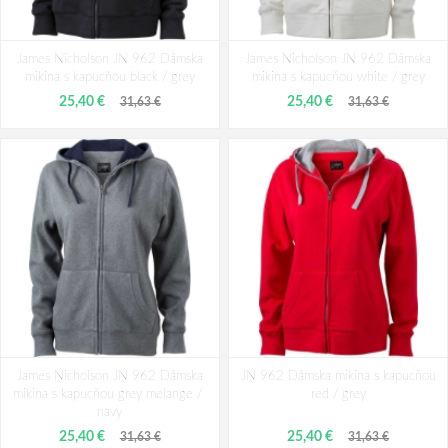
James Nicholson JN 962 Dámska
James Nicholson JN 962 Dámska
mikina s kapucňou black / ​grey
mikina s kapucňou white / grey
25,40 €
25,40 €
31,63 €
31,63 €
James Nicholson JN 962 Dámska
JN 962 Dámska mikina s kapucňou
mikina s kapucňou grey melange / ​
red / ​grey
navy
25,40 €
25,40 €
31,63 €
31,63 €