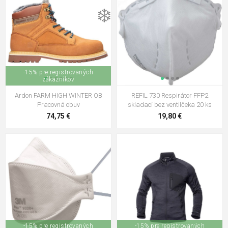
❄️
-15% pre registrovaných
zákazníkov
Ardon FARM HIGH WINTER OB
REFIL 730 Respirátor FFP2
Pracovná obuv
skladací bez ventilčeka 20 ks
74,75 €
19,80 €
-15% pre registrovaných
-15% pre registrovaných