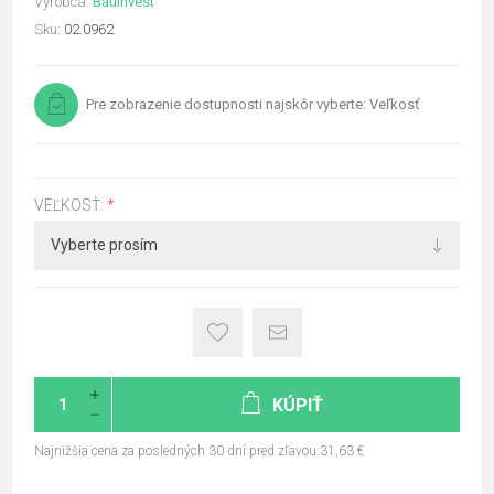
Výrobca:
Bauinvest
Sku:
02.0962
Pre zobrazenie dostupnosti najskôr vyberte: Veľkosť
VEĽKOSŤ:
*
KÚPIŤ
Najnižšia cena za posledných 30 dní pred zľavou:31,63 €