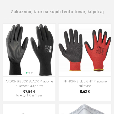
Zákazníci, ktorí si kúpili tento tovar, kúpili aj
ARDON®BUCK BLACK Pracovné
FF HORNBILL LIGHT Pracovné
rukavice 240 párov
rukavice
97,56 €
0,62 €
to je 0,41 € za 1 pár