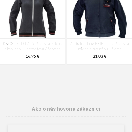
KNOXFIELD LADY Pracovná mikina
Australian Line EMERTON Pracovná
s kapucňou - antracitová / červená
mikina s kapucňou - čierna
16,96 €
21,03 €
Ako o nás hovoria zákazníci