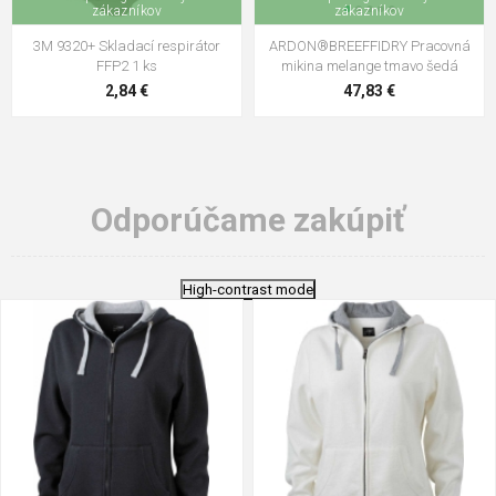
zákazníkov
zákazníkov
3M 9320+ Skladací respirátor
ARDON®BREEFFIDRY Pracovná
FFP2 1 ks
mikina melange tmavo šedá
2,84 €
47,83 €
Odporúčame zakúpiť
High-contrast mode