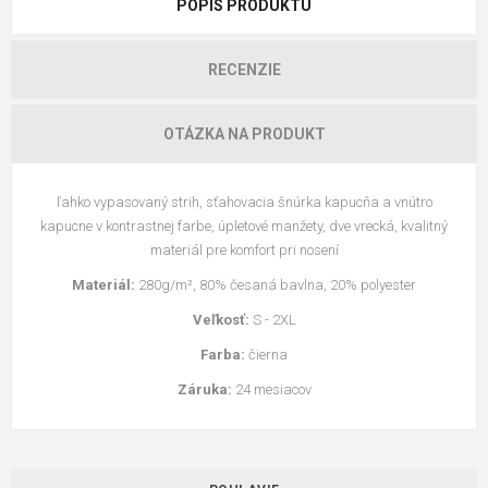
POPIS PRODUKTU
RECENZIE
OTÁZKA NA PRODUKT
ľahko vypasovaný strih, sťahovacia šnúrka kapucňa a vnútro
kapucne v kontrastnej farbe, úpletové manžety, dve vrecká, kvalitný
materiál pre komfort pri nosení
Materiál:
280g/m², 80% česaná bavlna, 20% polyester
Veľkosť:
S - 2XL
Farba:
čierna
Záruka:
24 mesiacov