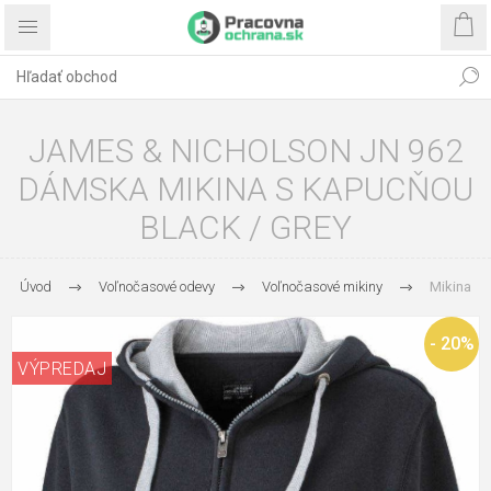
JAMES & NICHOLSON JN 962
DÁMSKA MIKINA S KAPUCŇOU
BLACK / ​GREY
Úvod
Voľnočasové odevy
Voľnočasové mikiny
Mikina
- 20%
VÝPREDAJ