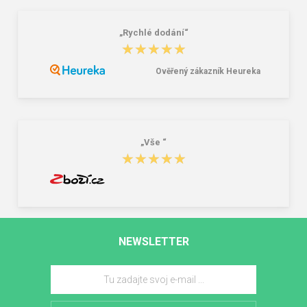
„Rychlé dodání“
★★★★★
★★★★★
Ověřený zákazník Heureka
„Vše “
★★★★★
★★★★★
NEWSLETTER