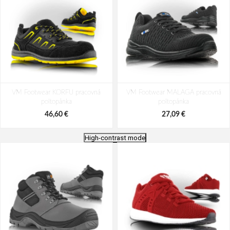
VM Footwear KORFU pracovná
VM Footwear MALAGA pracovná
poltopánka
poltopánka
46,60 €
27,09 €
High-contrast mode