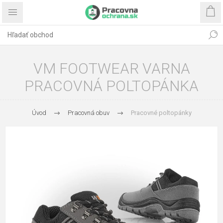
VM FOOTWEAR VARNA
PRACOVNÁ POLTOPÁNKA
Úvod
Pracovná obuv
Pracovné poltopánky