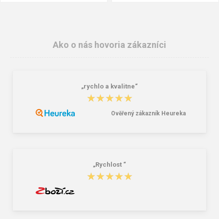
Ako o nás hovoria zákazníci
„rychlo a kvalitne“
★★★★★
★★★★★
Ověřený zákazník Heureka
Australian Line EMERTON Pracovná
Cerva CREMORNE Pracovná bunda
vesta zimná
biela
16,92 €
21,16 €
30,10 €
27,05 €
„Rychlost “
★★★★★
★★★★★