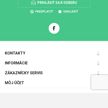
PRIHLÁSIŤ SA K ODBERU
PREDPLATIŤ
ODHLÁSIŤ
KONTAKTY
INFORMÁCIE
ZÁKAZNÍCKY SERVIS
MÔJ ÚČET
Powered by
nopCommerce
Designed by
Nop-Templates.com
Copyright © 2026 Pracovnáochrana.sk. Všetky práva vyhradené.