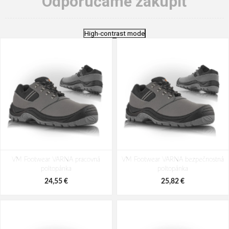
Odporúčame zakúpiť
High-contrast mode
VM Footwear VARNA pracovná
VM Footwear VARNA bezpečnostná
poltopánka
poltopánka
24,55 €
25,82 €