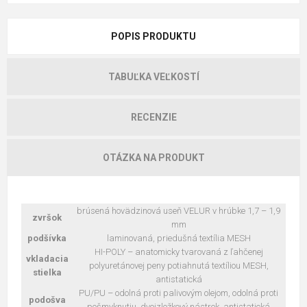
POPIS PRODUKTU
TABUĽKA VEĽKOSTÍ
RECENZIE
OTÁZKA NA PRODUKT
brúsená hovädzinová useň VELUR v hrúbke 1,7 – 1,9
zvršok
mm
podšívka
laminovaná, priedušná textília MESH
HI-POLY – anatomicky tvarovaná z ľahčenej
vkladacia
polyuretánovej peny potiahnutá textíliou MESH,
stielka
antistatická
PU/PU – odolná proti palivovým olejom, odolná proti
podošva
pošmyknutiu, dvojzložkový nástrek, antistatická