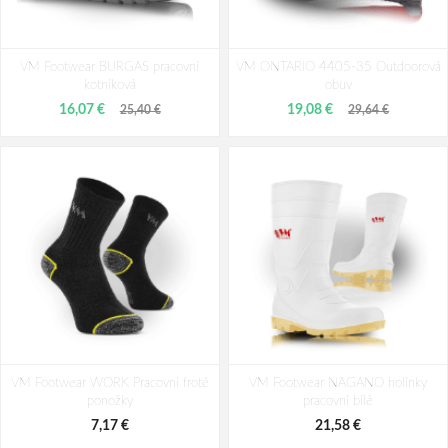
VM Footwear LAUSANNE
Panda KASMIN MF S3 SRC
VM Footwear BURGAS pracovní
bezpečnostná poltopánka
VM ONTARIO 4405-35 Outdoorová
Pracovná poltopánka
kotníková
obuv
43,63 €
25,40 €
59,23 €
16,07 €
19,08 €
25,40 €
29,64 €
VM Footwear WORK Pracovní froté
VM Footwear NAGANO holínky
ponožky
pracovní bílé
7,17 €
21,58 €