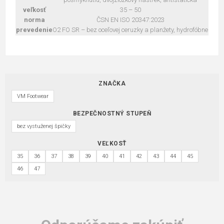
veľkosť
35 – 50
norma
ČSN EN ISO 20347:2023
prevedenie
O2 FO SR – bez oceľovej ceruzky a planžety, hydrofóbne
ZNAČKA
VM Footwear
BEZPEČNOSTNÝ STUPEŇ
bez vystuženej špičky
VEĽKOSŤ
35
36
37
38
39
40
41
42
43
44
45
46
47