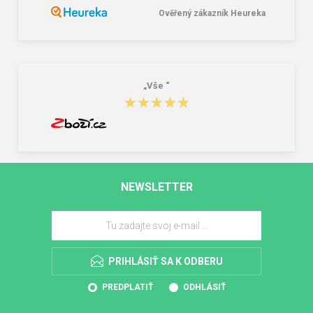
Ověřený zákazník Heureka
„Vše “
★★★★★
★★★★★
NEWSLETTER
PRIHLÁSIŤ SA K ODBERU
PREDPLATIŤ
ODHLÁSIŤ