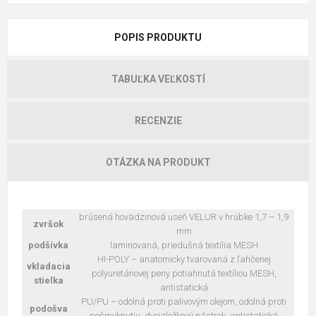
POPIS PRODUKTU
TABUĽKA VEĽKOSTÍ
RECENZIE
OTÁZKA NA PRODUKT
brúsená hovädzinová useň VELUR v hrúbke 1,7 – 1,9
zvršok
mm
podšívka
laminovaná, priedušná textília MESH
HI-POLY – anatomicky tvarovaná z ľahčenej
vkladacia
polyuretánovej peny potiahnutá textíliou MESH,
stielka
antistatická
PU/PU – odolná proti palivovým olejom, odolná proti
podošva
pošmyknutiu, dvojzložkový nástrek, antistatická