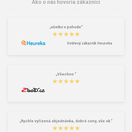
Ako o nás hovoria zákazníci
„všetko v pohode“
VM BOLZANO 4495-60
VM Footwear BURGAS pracovní
★★★★★
★★★★★
Outdoorová obuv
kotníková
21,16 €
16,07 €
25,40 €
Ověřený zákazník Heureka
„Všechno “
★★★★★
★★★★★
„Rychle vyřízená objednávka, dobré ceny, vše ok.“
★★★★★
★★★★★