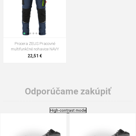
Procera ZEUS Pracovné
multifunkčné nohavice NAVY
22,51 €
Odporúčame zakúpiť
High-contrast mode