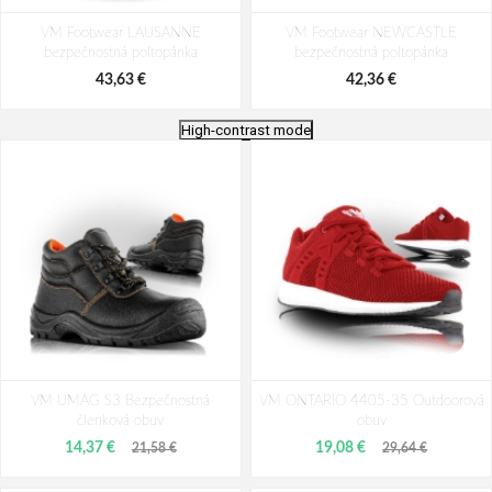
VM Footwear LAUSANNE
VM Footwear NEWCASTLE
bezpečnostná poltopánka
bezpečnostná poltopánka
43,63 €
42,36 €
High-contrast mode
VM IBIZA 3155-S1 Bezpečnostná
ARDON®GEARLOW S1P
VM UMAG S3 Bezpečnostná
poltopánka
VM ONTARIO 4405-35 Outdoorová
Bezpečnostná poltopánka
členková obuv
obuv
36,85 €
32,69 €
14,37 €
19,08 €
21,58 €
29,64 €