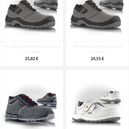
VM Footwear VARNA bezpečnostná
VM Footwear VARNA pracovná
poltopánka
poltopánka
25,82 €
24,55 €