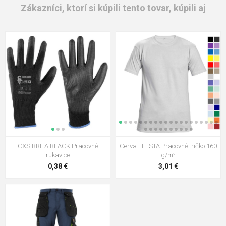
Zákazníci, ktorí si kúpili tento tovar, kúpili aj
CXS BRITA BLACK Pracovné
Cerva TEESTA Pracovné tričko 160
rukavice
g/m²
0,38 €
3,01 €