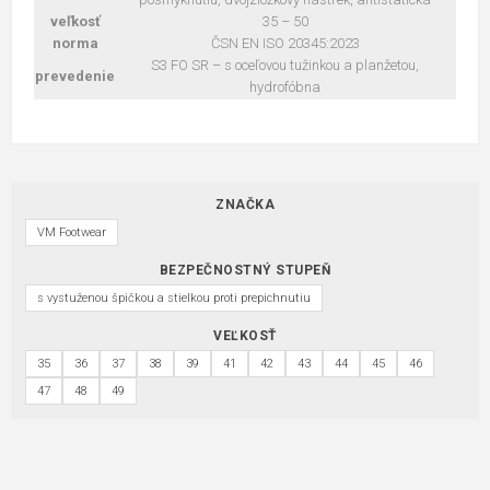
veľkosť
35 – 50
norma
ČSN EN ISO 20345:2023
S3 FO SR – s oceľovou tužinkou a planžetou,
prevedenie
hydrofóbna
ZNAČKA
VM Footwear
BEZPEČNOSTNÝ STUPEŇ
s vystuženou špičkou a stielkou proti prepichnutiu
VEĽKOSŤ
35
36
37
38
39
41
42
43
44
45
46
47
48
49