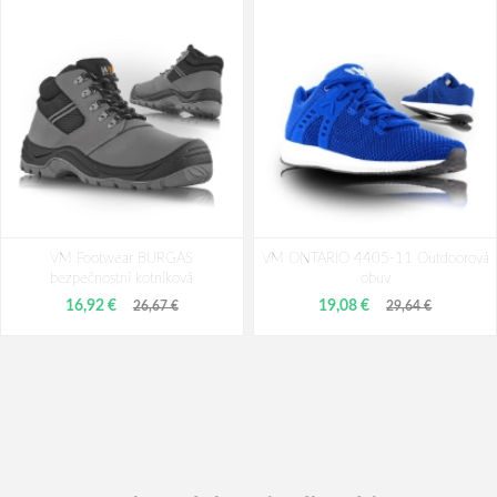
VM Footwear BURGAS
VM ONTARIO 4405-11 Outdoorová
bezpečnostní kotníková
obuv
16,92 €
19,08 €
26,67 €
29,64 €