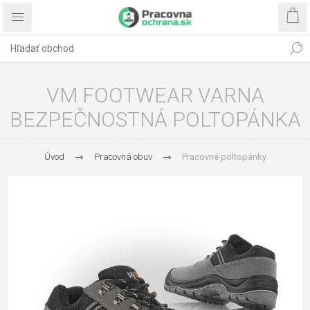
VM FOOTWEAR VARNA
BEZPEČNOSTNÁ POLTOPÁNKA
Úvod
Pracovná obuv
Pracovné poltopánky