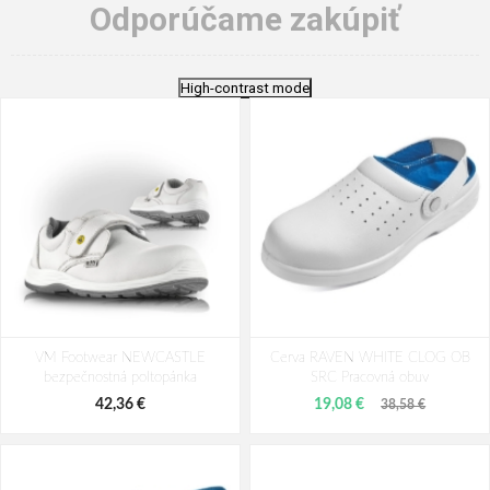
Odporúčame zakúpiť
High-contrast mode
VM Footwear NEWCASTLE
Cerva RAVEN WHITE CLOG OB
bezpečnostná poltopánka
SRC Pracovná obuv
42,36 €
19,08 €
38,58 €