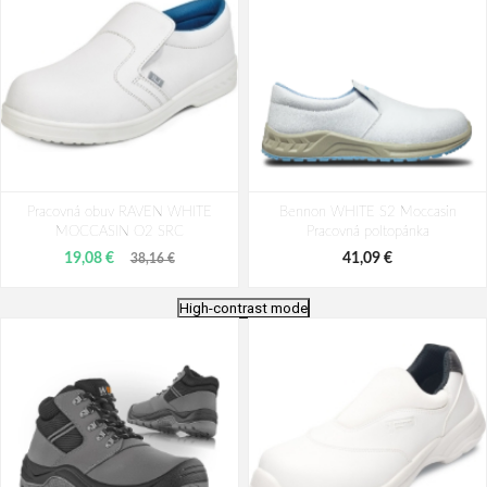
Pracovná obuv RAVEN WHITE
Bennon WHITE S2 Moccasin
MOCCASIN O2 SRC
Pracovná poltopánka
19,08 €
41,09 €
38,16 €
High-contrast mode