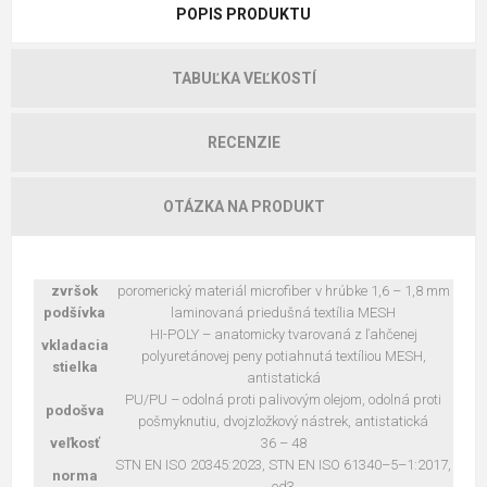
POPIS PRODUKTU
TABUĽKA VEĽKOSTÍ
RECENZIE
OTÁZKA NA PRODUKT
zvršok
poromerický materiál microfiber v hrúbke 1,6 – 1,8 mm
podšívka
laminovaná priedušná textília MESH
HI-POLY – anatomicky tvarovaná z ľahčenej
vkladacia
polyuretánovej peny potiahnutá textíliou MESH,
stielka
antistatická
PU/PU – odolná proti palivovým olejom, odolná proti
podošva
pošmyknutiu, dvojzložkový nástrek, antistatická
veľkosť
36 – 48
STN EN ISO 20345:2023, STN EN ISO 61340–5–1:2017,
norma
ed3