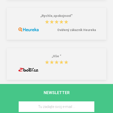
„Rychle,spokojnosť“
★★★★★
★★★★★
Ověřený zákazník Heureka
„Vše “
★★★★★
★★★★★
NEWSLETTER