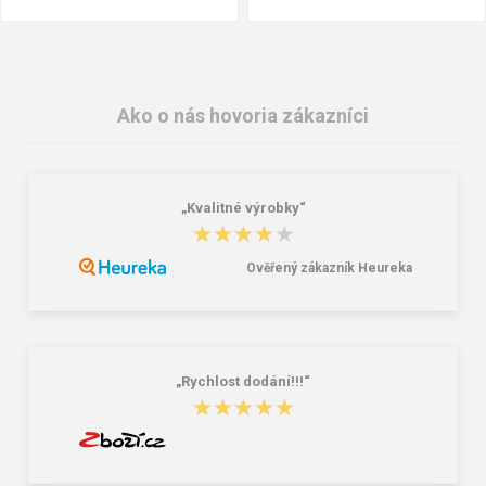
Ako o nás hovoria zákazníci
„Kvalitné výrobky“
★★★★★
★★★★★
Ověřený zákazník Heureka
Dunlop TYSONITE Pracovný PVC
ARDON JUNO WHITE Nazuvák
nazúvak
16,62 €
16,92 €
27,64 €
„Rychlost dodání!!!“
★★★★★
★★★★★