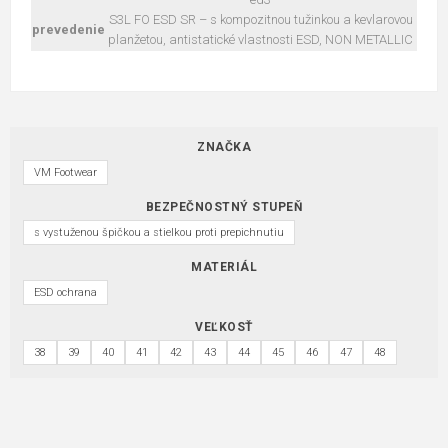
S3L FO ESD SR – s kompozitnou tužinkou a kevlarovou
prevedenie
planžetou, antistatické vlastnosti ESD, NON METALLIC
ZNAČKA
VM Footwear
BEZPEČNOSTNÝ STUPEŇ
s vystuženou špičkou a stielkou proti prepichnutiu
MATERIÁL
ESD ochrana
VEĽKOSŤ
38
39
40
41
42
43
44
45
46
47
48