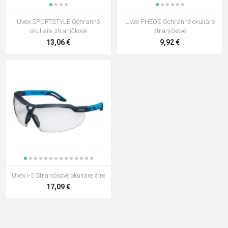
Uvex SPORTSTYLE Ochranné
Uvex PHEOS Ochranné okuliare
okuliare straničkové
straničkové
13,06 €
9,92 €
Uvex i-5 Straničkové okuliare číre
17,09 €