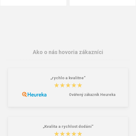
Ako o nás hovoria zákazníci
„rychlo a kvalitne“
Procera X-BRUK Pracovné rukavice
CXS Opasok Navaho, čierny, 4 cm,
★★★★★
★★★★★
125cm, textilné, spona s logom CXS
0,68 €
7,42 €
Ověřený zákazník Heureka
„Kvalita a rychlost dodání“
★★★★★
★★★★★