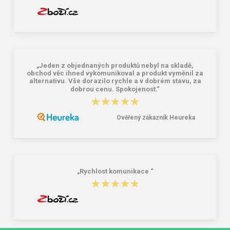
„Jeden z objednaných produktů nebyl na skladě,
obchod věc ihned vykomunikoval a produkt vyměnil za
alternativu. Vše dorazilo rychle a v dobrém stavu, za
dobrou cenu. Spokojenost.“
★★★★★
★★★★★
Ověřený zákazník Heureka
„Rychlost komunikace “
★★★★★
★★★★★