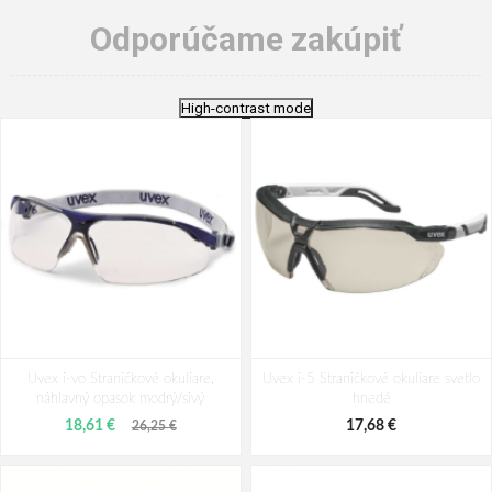
Odporúčame zakúpiť
High-contrast mode
Uvex i-vo Straničkové okuliare,
Uvex i-5 Straničkové okuliare svetlo
náhlavný opasok modrý/sivý
hnedé
18,61 €
17,68 €
26,25 €