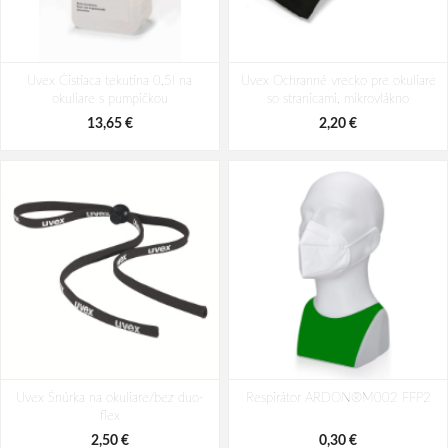
Uvex i-5 Straničkové okuliare šedá
Uvex ULTRASHIELD Straničkové
Uvex Čistiaca tekutina 0,5l na
Uvex Ochranné vrecko pre okuliare
okuliare bielo/čierne
okuliare s pumpičkou
so stranicami, mikrovlákno
18,36 €
23,87 €
13,65 €
2,20 €
Uvex Šnúrka na okuliare/bez duo-
Respirátor ARDON®M002 FFP2
flex
2,50 €
0,30 €