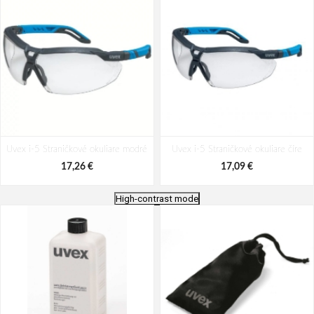
Uvex i-5 Straničkové okuliare modré
Uvex i-5 Straničkové okuliare číre
17,26 €
17,09 €
High-contrast mode