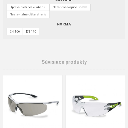
MATERIÁL
Úprava proti poškriabaniu
Nezahmlievajúce úprava
Nastaviteľná dĺžka straníc
NORMA
EN 166
EN 170
Súvisiace produkty