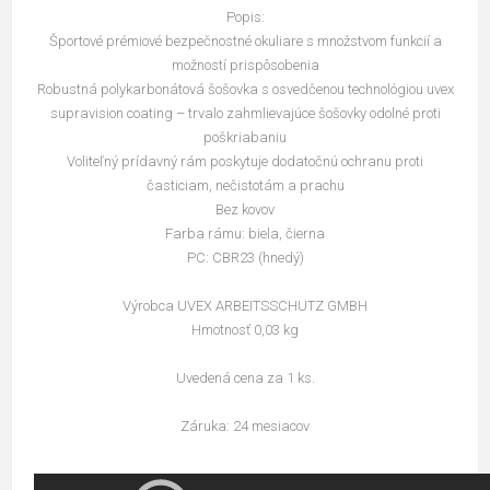
Popis:
Športové prémiové bezpečnostné okuliare s množstvom funkcií a
možností prispôsobenia
Robustná polykarbonátová šošovka s osvedčenou technológiou uvex
supravision coating – trvalo zahmlievajúce šošovky odolné proti
poškriabaniu
Voliteľný prídavný rám poskytuje dodatočnú ochranu proti
časticiam, nečistotám a prachu
Bez kovov
Farba rámu: biela, čierna
PC: CBR23 (hnedý)
Výrobca UVEX ARBEITSSCHUTZ GMBH
Hmotnosť 0,03 kg
Uvedená cena za 1 ks.
Záruka: 24 mesiacov