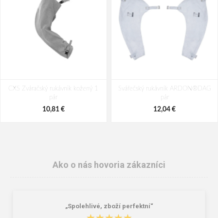
CXS Zváračský rukávnik kožený 1
Svářečský rukávník ARDON®DAG
pár
pár
10,81 €
12,04 €
Ako o nás hovoria zákazníci
„Spolehlivé, zboží perfektní“