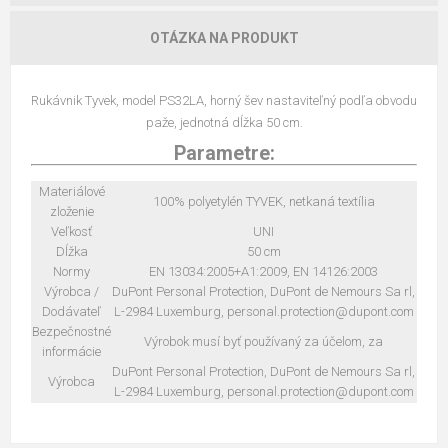
OTÁZKA NA PRODUKT
Rukávnik Tyvek, model PS32LA, horný šev nastaviteľný podľa obvodu
paže, jednotná dĺžka 50 cm.
Parametre:
Materiálové
100% polyetylén TYVEK, netkaná textília
zloženie
Veľkosť
UNI
Dĺžka
50 cm
Normy
EN 13034:2005+A1:2009, EN 14126:2003
Výrobca /
DuPont Personal Protection, DuPont de Nemours Sa rl,
Dodávateľ
L-2984 Luxemburg, personal.protection@dupont.com
Bezpečnostné
Výrobok musí byť používaný za účelom, za
informácie
DuPont Personal Protection, DuPont de Nemours Sa rl,
Výrobca
L-2984 Luxemburg, personal.protection@dupont.com