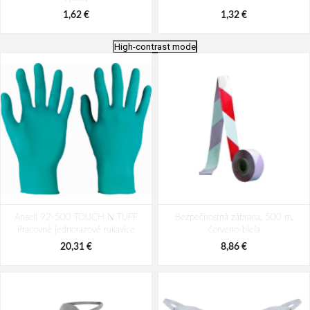
1,62 €
1,32 €
High-contrast mode
TYVEK Ochranný kryt na nízke
PD-PLAST / Jednorazový plášť so
Ansell 92-500 TOUCH N TUFF
topánky z PVC
Bezpečnostná zábrana, 500 m,
zapínaním na cvoky biely
Pracovné jednorazové rukavice
červeno-biela
1,18 €
1,00 €
20,31 €
8,86 €