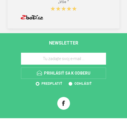
„Vše “
★★★★★
★★★★★
NEWSLETTER
PRIHLÁSIŤ SA K ODBERU
PREDPLATIŤ
ODHLÁSIŤ