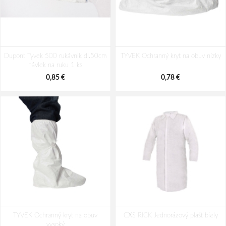
Dupont Tyvek 500 rukávnik dl.50cm
TYVEK Ochranný kryt na obuv nízky
návlek na ruku 1 ks
0,85 €
0,78 €
TYVEK Ochranný kryt na obuv
CXS RICK Jednorázový plášť biely
vysoký