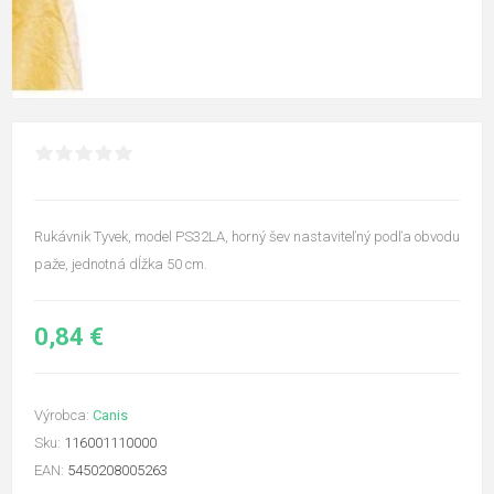
Rukávnik Tyvek, model PS32LA, horný šev nastaviteľný podľa obvodu
paže, jednotná dĺžka 50 cm.
0,84 €
Výrobca:
Canis
Sku:
116001110000
EAN:
5450208005263