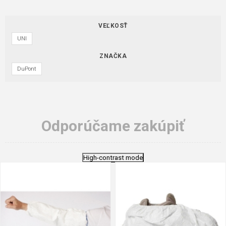
VEĽKOSŤ
UNI
ZNAČKA
DuPont
Odporúčame zakúpiť
High-contrast mode