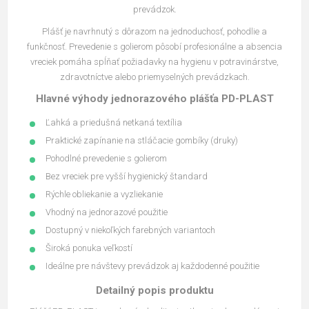
prevádzok.
Plášť je navrhnutý s dôrazom na jednoduchosť, pohodlie a
funkčnosť. Prevedenie s golierom pôsobí profesionálne a absencia
vreciek pomáha spĺňať požiadavky na hygienu v potravinárstve,
zdravotníctve alebo priemyselných prevádzkach.
Hlavné výhody jednorazového plášťa PD-PLAST
Ľahká a priedušná netkaná textília
Praktické zapínanie na stláčacie gombíky (druky)
Pohodlné prevedenie s golierom
Bez vreciek pre vyšší hygienický štandard
Rýchle obliekanie a vyzliekanie
Vhodný na jednorazové použitie
Dostupný v niekoľkých farebných variantoch
Široká ponuka veľkostí
Ideálne pre návštevy prevádzok aj každodenné použitie
Detailný popis produktu