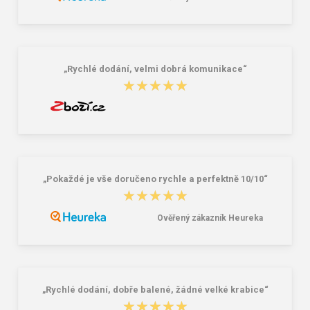
„Rychlé dodání, velmi dobrá komunikace“
★★★★★
★★★★★
„Pokaždé je vše doručeno rychle a perfektně 10/10“
★★★★★
★★★★★
Ověřený zákazník Heureka
„Rychlé dodání, dobře balené, žádné velké krabice“
★★★★★
★★★★★