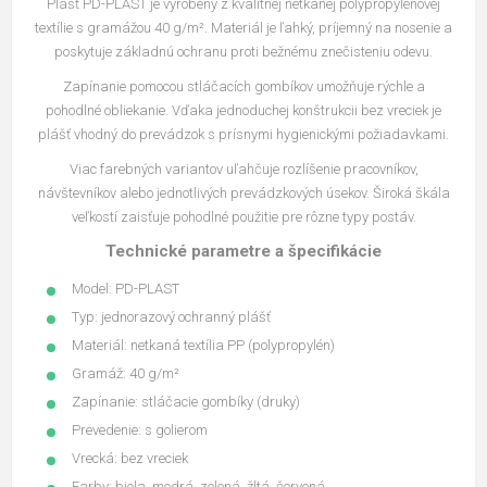
Plášť PD-PLAST je vyrobený z kvalitnej netkanej polypropylénovej
textílie s gramážou 40 g/m². Materiál je ľahký, príjemný na nosenie a
poskytuje základnú ochranu proti bežnému znečisteniu odevu.
Zapínanie pomocou stláčacích gombíkov umožňuje rýchle a
pohodlné obliekanie. Vďaka jednoduchej konštrukcii bez vreciek je
plášť vhodný do prevádzok s prísnymi hygienickými požiadavkami.
Viac farebných variantov uľahčuje rozlíšenie pracovníkov,
návštevníkov alebo jednotlivých prevádzkových úsekov. Široká škála
veľkostí zaisťuje pohodlné použitie pre rôzne typy postáv.
Technické parametre a špecifikácie
Model: PD-PLAST
Typ: jednorazový ochranný plášť
Materiál: netkaná textília PP (polypropylén)
Gramáž: 40 g/m²
Zapínanie: stláčacie gombíky (druky)
Prevedenie: s golierom
Vrecká: bez vreciek
Farby: biela, modrá, zelená, žltá, červená