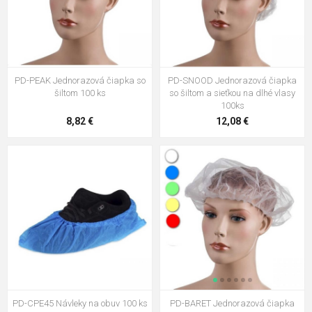
PD-PEAK Jednorazová čiapka so
PD-SNOOD Jednorazová čiapka
šiltom 100 ks
so šiltom a sieťkou na dlhé vlasy
100ks
8,82 €
12,08 €
PD-CPE45 Návleky na obuv 100 ks
PD-BARET Jednorazová čiapka