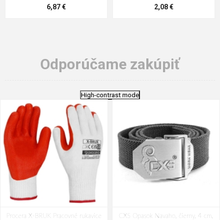
6,87 €
2,08 €
Odporúčame zakúpiť
High-contrast mode
Procera X-BRUK Pracovné rukavice
CXS Opasok Navaho, čierny, 4 cm,