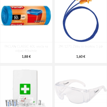
Cerva SCAUP/AL Tepluodolné
Respirátor ARDON®M002 FFP2
PACLAN CLASSIC 60L vrecia na
rukavice
3M 1271 Zátky so šnúrkou 1 pár
odpad 40ks/role
69,79 €
0,30 €
1,88 €
1,60 €