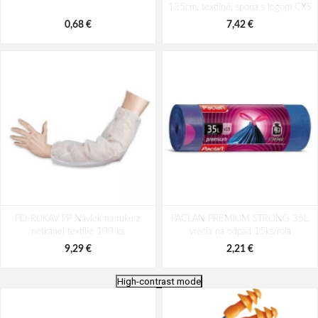
125cm, textilné, spona s logom CXS
0,68 €
7,42 €
PD-RUKAV PP Návlek na ruku z
PACLAN PREMIUM STRONG 35L
netkanej textílie 100 ks
vrecia na odpad 15ks/rola
9,29 €
2,21 €
High-contrast mode