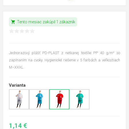
shopping_cart
Tento mesiac zakúpil 1 zákazník
Jednorazový plášť PD-PLAST z netkanej textílie PP 40 g/m² so
zapínaním na cvoky. Hygienické riešenie v 5 farbách a veľkostiach
M–XXXL.
Varianta
1,14 €