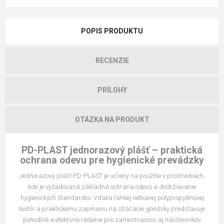
POPIS PRODUKTU
RECENZIE
PRÍLOHY
OTÁZKA NA PRODUKT
PD-PLAST jednorazový plášť – praktická
ochrana odevu pre hygienické prevádzky
Jednorazový plášť PD-PLAST je určený na použitie v prostrediach,
kde je vyžadovaná základná ochrana odevu a dodržiavanie
hygienických štandardov. Vďaka ľahkej netkanej polypropylénovej
textílii a praktickému zapínaniu na stláčacie gombíky predstavuje
pohodlné a efektívne riešenie pre zamestnancov aj návštevníkov