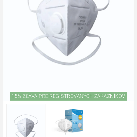
15% ZĽAVA PRE REGISTROVANÝCH ZÁKAZNÍKOV