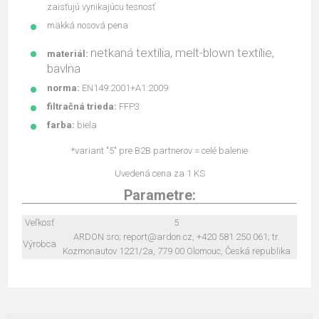
zaisťujú vynikajúcu tesnosť
mäkká nosová pena
netkaná textília, melt-blown textílie,
materiál:
bavlna
norma:
EN149:2001+A1:2009
filtračná trieda:
FFP3
farba:
biela
*variant "5" pre B2B partnerov = celé balenie
Uvedená cena za 1 KS
Parametre:
Veľkosť
5
ARDON sro; report@ardon.cz, +420 581 250 061; tr.
Výrobca
Kozmonautov 1221/2a, 779 00 Olomouc, Česká republika