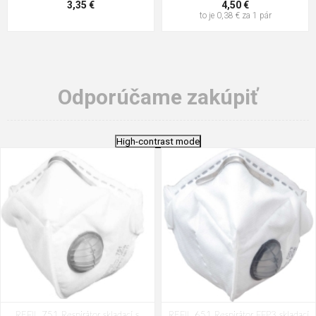
3,35 €
4,50 €
to je 0,38 € za 1 pár
Odporúčame zakúpiť
High-contrast mode
REFIL 751 Respirátor skladací s
REFIL 651 Respirátor FFP3 skladací