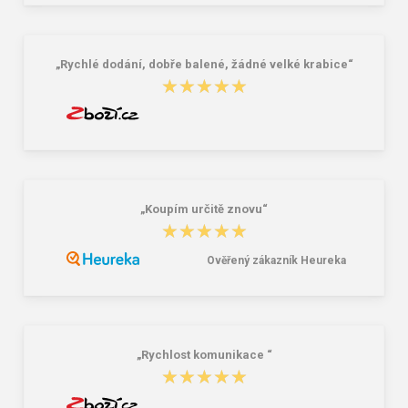
„Rychlé dodání, dobře balené, žádné velké krabice“
★★★★★
★★★★★
„Koupím určitě znovu“
★★★★★
★★★★★
Ověřený zákazník Heureka
„Rychlost komunikace “
★★★★★
★★★★★