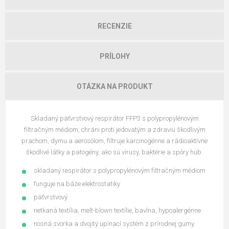
RECENZIE
PRÍLOHY
OTÁZKA NA PRODUKT
Skladaný päťvrstvový respirátor FFP3 s polypropylénovým
filtračným médiom, chráni proti jedovatým a zdraviu škodlivým
prachom, dymu a aerosólom, filtruje karcinogénne a rádioaktívne
škodlivé látky a patogény, ako sú vírusy, baktérie a spóry húb.
skladaný respirátor s polypropylénovým filtračným médiom
funguje na báze elektrostatiky
päťvrstvový
netkaná textília, melt-blown textílie, bavlna, hypoalergénne
nosná svorka a dvojitý upínací systém z prírodnej gumy