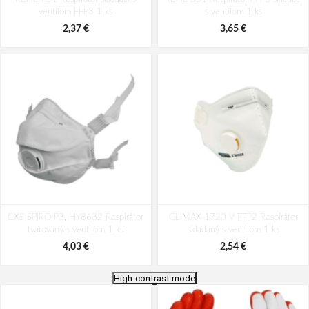
ventilom FFP3 1 ks
s ventilom 1 ks
2,37 €
3,65 €
CXS SPIRO P3, HY8632 Respirátor
CLIMAX 1720 V FFP2 Respirátor
tvarovaný s ventilom 1 ks
skladaný s ventilom 1 ks
4,03 €
2,54 €
High-contrast mode