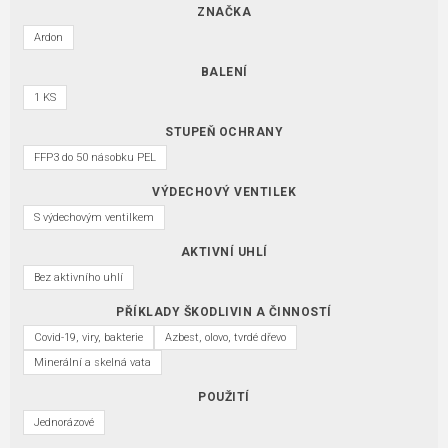
ZNAČKA
Ardon
BALENÍ
1 KS
STUPEŇ OCHRANY
FFP3 do 50 násobku PEL
VÝDECHOVÝ VENTILEK
S výdechovým ventilkem
AKTIVNÍ UHLÍ
Bez aktivního uhlí
PŘÍKLADY ŠKODLIVIN A ČINNOSTÍ
Covid-19, viry, bakterie
Azbest, olovo, tvrdé dřevo
Minerální a skelná vata
POUŽITÍ
Jednorázové