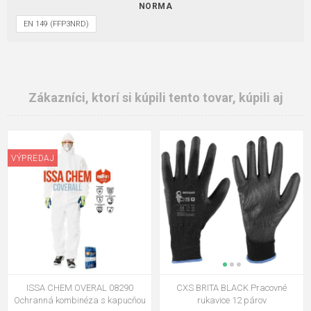
NORMA
EN 149 (FFP3NRD)
Zákazníci, ktorí si kúpili tento tovar, kúpili aj
VÝPREDAJ
ISSA CHEM OVERAL 08290
CXS BRITA BLACK Pracovné
Ochranná kombinéza s kapucňou
rukavice 12 párov