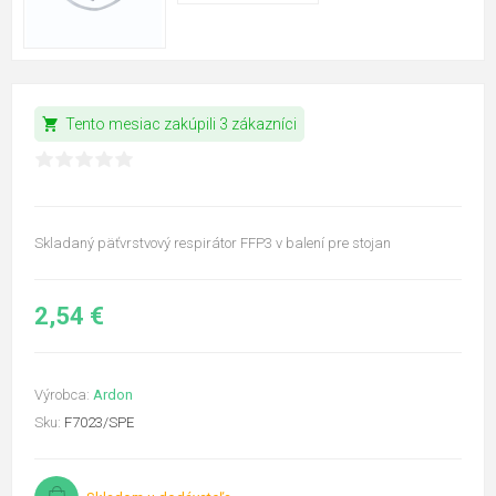
shopping_cart
Tento mesiac zakúpili 3 zákazníci
Skladaný päťvrstvový respirátor FFP3 v balení pre stojan
2,54 €
Výrobca:
Ardon
Sku:
F7023/SPE