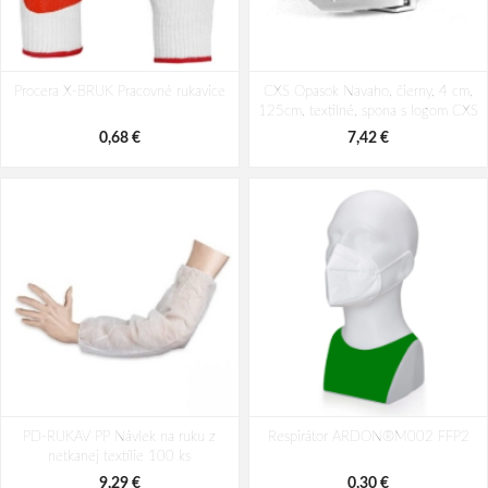
PACLAN vrecia na odpad Economic
PACLAN vrecia na odpad Economic
Procera X-BRUK Pracovné rukavice
35L, role/20ks
CXS Opasok Navaho, čierny, 4 cm,
60L, role/20ks
125cm, textilné, spona s logom CXS
0,56 €
0,87 €
0,68 €
7,42 €
PD-RUKAV PP Návlek na ruku z
Respirátor ARDON®M002 FFP2
netkanej textílie 100 ks
9,29 €
0,30 €