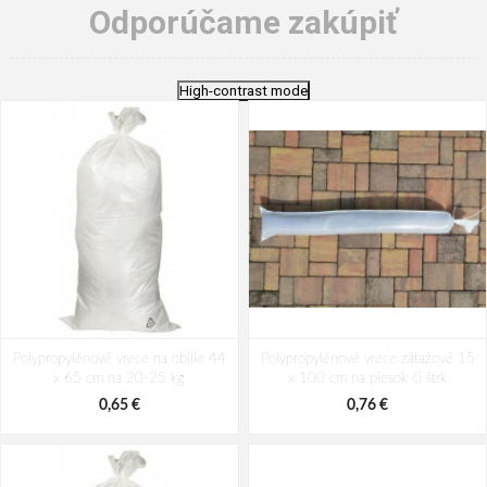
Odporúčame zakúpiť
High-contrast mode
Polypropylénové vrece na obilie 44
Polypropylénové vrece záťažové 15
x 65 cm na 20-25 kg
x 100 cm na piesok či štrk
0,65 €
0,76 €