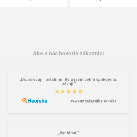
Ako o nás hovoria zákazníci
„Doporučuji i ostatním. Byla jsem velmi spokojena.
3M E.A.R.Classic zátky PP-01-002 1
ARDON V1011E Ochranné okuliare
Děkuji.“
pár
★★★★★
★★★★★
0,23 €
1,73 €
Ověřený zákazník Heureka
„Rychlost “