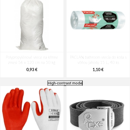
Polypropylénové vrece na kŕmne
PACLAN bathroom vrecia do koša s
zmesi 56 x 120 cm na 50 kg
vôňou jahody 15 L, 40 ks
0,93 €
1,10 €
High-contrast mode