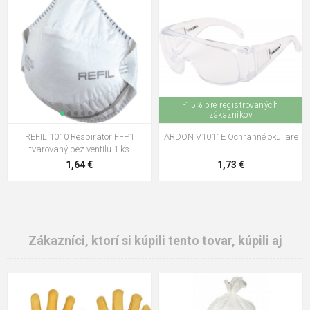
-15% pre registrovaných
zákazníkov
REFIL 1010 Respirátor FFP1
ARDON V1011E Ochranné okuliare
tvarovaný bez ventilu 1 ks
1,64 €
1,73 €
Zákazníci, ktorí si kúpili tento tovar, kúpili aj