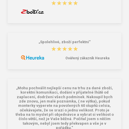
★★★★★
★★★★★
„Spolehlivé, zboží perfektní“
★★★★★
★★★★★
Ověřený zákazník Heureka
„Mohu pochválit nejlepší cenu na trhu za dané zboží,
korektní komunikaci, dodání v přijatelné lhůtě od
zaplacení, dodržení všech podmínek. Nakoupil bych
zde znovu, jen malé poznámka, ( ne výtka), pokud
monterky vyperete na povolených 60 stupňů celsia,
očekávajete, že se srazí o jednu velikost. Proto je
třeba na to myslet při objednávce a vybrat si velikost o
číslo větší, než je Vaše běžná. Počítal jsem s něčím
takovým, nebyl jsem tedy překvapen a vše je v
pořádku.“