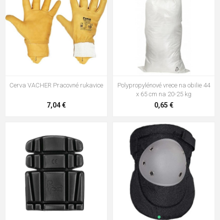
Cerva VACHER Pracovné rukavice
Polypropylénové vrece na obilie 44
x 65 cm na 20-25 kg
7,04 €
0,65 €