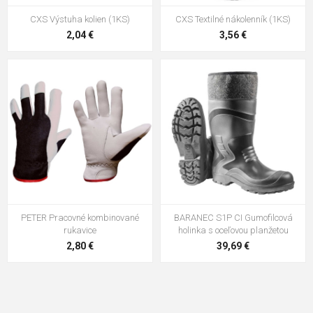
CXS Výstuha kolien (1KS)
CXS Textilné nákolenník (1KS)
2,04 €
3,56 €
PETER Pracovné kombinované
BARANEC S1P CI Gumofilcová
rukavice
holinka s oceľovou planžetou
2,80 €
39,69 €