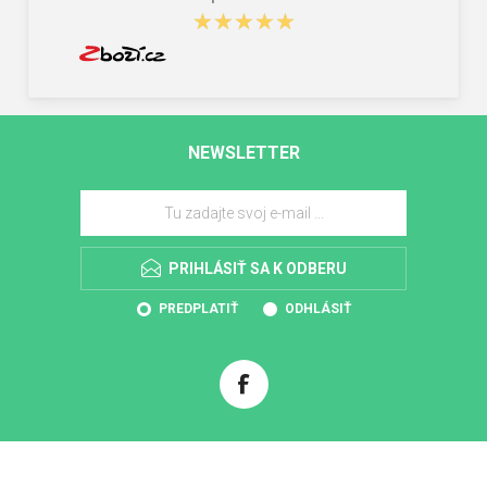
★★★★★
★★★★★
NEWSLETTER
PRIHLÁSIŤ SA K ODBERU
PREDPLATIŤ
ODHLÁSIŤ