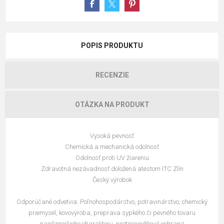
POPIS PRODUKTU
RECENZIE
OTÁZKA NA PRODUKT
Vysoká pevnosť
Chemická a mechanická odolnosť
Odolnosť proti UV žiareniu
Zdravotná nezávadnosť doložená atestom ITC Zlín
Český výrobok
Odporúčané odvetvia: Poľnohospodárstvo, potravinárstvo, chemický
priemysel, kovovýroba, preprava sypkého či pevného tovaru
najrôznejšieho charakteru, protipovodňová ochrana