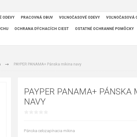
É ODEVY
PRACOVNÁ OBUV
VOĽNOČASOVÉ ODEVY
VOĽNOČASOVÁ 
UCHU
OCHRANA DÝCHACÍCH CIEST
OSTATNÉ OCHRANNÉ POMÔCKY
a
PAYPER PANAMA+ Pánska mikina navy
PAYPER PANAMA+ PÁNSKA 
NAVY
Pánska celozapínacia mikina