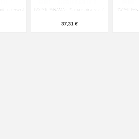
kina červená
PAYPER PANAMA+ Pánska mikina zelená
PAYPER PANA
37,31 €