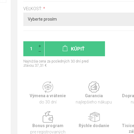
VEĽKOSŤ:
*
KÚPIŤ
Najnižšia cena za posledných 30 dní pred
zľavou:37,31 €
Výmena a vrátenie
Garancia
Dopra
do 30 dní
najlepšieho nákupu
n
Bonus program
Rýchle dodanie
Tisíc
zá
pre registrovaných