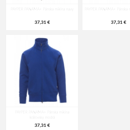
PAYPER PANAMA+ Pánska mikina navy
PAYPER PANAMA+ Pánska mi
37,31 €
37,31 €
PAYPER PANAMA+ Pánska mikina
královsky modrá
37,31 €