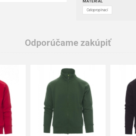
MATERIÁL
Celopropínací
Odporúčame zakúpiť