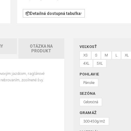
Detailná dostupná tabuľka
HY
OTÁZKA NA
VEĽKOSŤ
PRODUKT
XS
S
M
L
XL
4XL
5XL
ovovým jazdcom, raglánové
POHLAVIE
rebrovaním, zosilnené švy.
Pánske
SEZÓNA
Celoročná
GRAMÁŽ
300-450g/m2