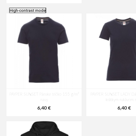
High-contrast mode
PAYPER SUNSET Pánske tričko 155 g/m²
PAYPER SUNSET LADY Dáms
navy
krátkym rukávom 
6,40 €
6,40 €