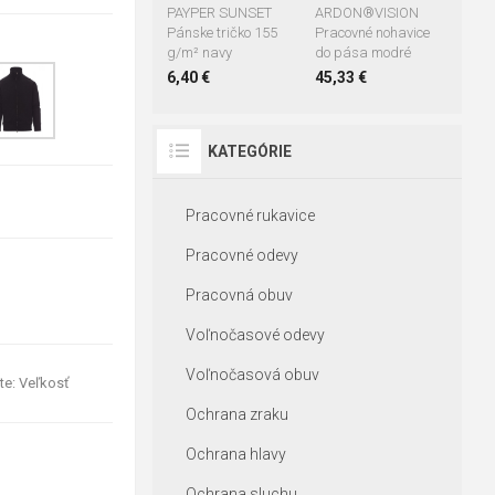
PAYPER SUNSET
ARDON®VISION
Pánske tričko 155
Pracovné nohavice
g/m² navy
do pása modré
6,40 €
45,33 €
KATEGÓRIE
Pracovné rukavice
Pracovné odevy
Pracovná obuv
Voľnočasové odevy
Voľnočasová obuv
te: Veľkosť
Ochrana zraku
Ochrana hlavy
Ochrana sluchu