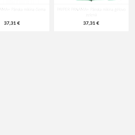
MA+ Pánska mikina čierna
PAYPER PANAMA+ Pánska mikina gélovo
zelená
37,31 €
37,31 €