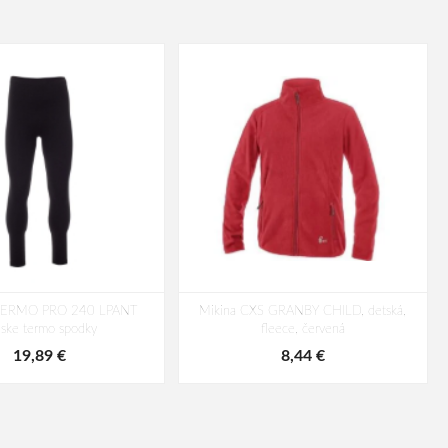
HERMO PRO 240 LPANT
Mikina CXS GRANBY CHILD, detská,
ske termo spodky
fleece, červená
19,89 €
8,44 €