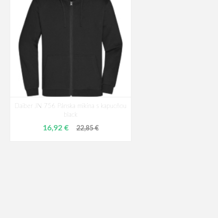
Daiber JN 756 Pánska mikina s kapucňou
black
16,92 €
22,85 €