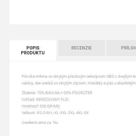
POPIS
RECENZIE
PRÍLO
PRODUKTU
Pánska mikina so skrytým plastovým celozipsom SBS s dvojitým k
rukávy, dve vrecká so skrytým zipsom, manžety a pás s elastickým 
Zloženie: 70% BAVLNA + 30% POLYESTER
Vzhľad: KEFÁČOVANÝ FLÍS
Hmotnosť: 300 GR/MQ
Veľkosti: XS-S-M-L-XL-XXL-3XL-4XL-5X
Uvedená cena za 1ks